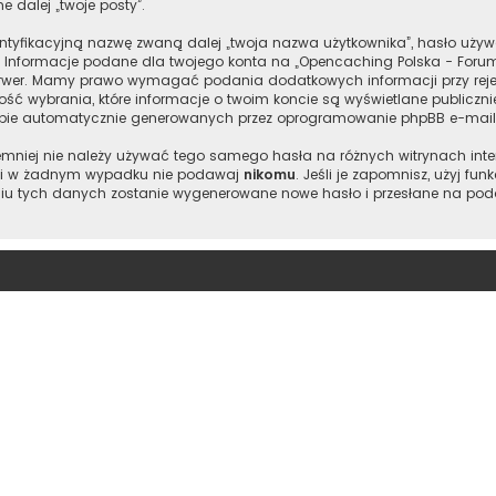
e dalej „twoje posty”.
entyfikacyjną nazwę zwaną dalej „twoja nazwa użytkownika”, hasło używ
”. Informacje podane dla twojego konta na „Opencaching Polska - Foru
wer. Mamy prawo wymagać podania dodatkowych informacji przy rejestr
ść wybrania, które informacje o twoim koncie są wyświetlane publiczn
ebie automatycznie generowanych przez oprogramowanie phpBB e-maili
 niemniej nie należy używać tego samego hasła na różnych witrynach int
je i w żadnym wypadku nie podawaj
nikomu
. Jeśli je zapomnisz, użyj fu
iu tych danych zostanie wygenerowane nowe hasło i przesłane na podan