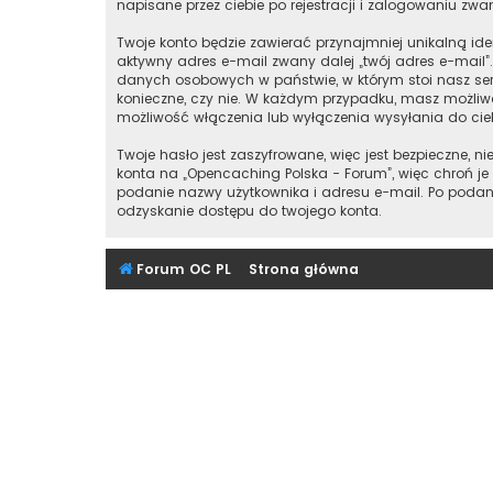
napisane przez ciebie po rejestracji i zalogowaniu zwan
Twoje konto będzie zawierać przynajmniej unikalną id
aktywny adres e-mail zwany dalej „twój adres e-mail
danych osobowych w państwie, w którym stoi nasz ser
konieczne, czy nie. W każdym przypadku, masz możliwo
możliwość włączenia lub wyłączenia wysyłania do ci
Twoje hasło jest zaszyfrowane, więc jest bezpieczne,
konta na „Opencaching Polska - Forum”, więc chroń 
podanie nazwy użytkownika i adresu e-mail. Po podan
odzyskanie dostępu do twojego konta.
Forum OC PL
Strona główna