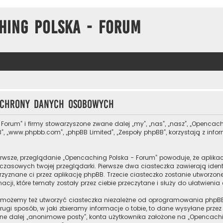
hing Polska - Forum
 ochrony danych osobowych
 Forum” i firmy stowarzyszone zwane dalej „my”, „nas”, „nasz”, „Opencach
”, „www.phpbb.com”, „phpBB Limited”, „Zespoły phpBB”, korzystają z inf
rwsze, przeglądanie „Opencaching Polska - Forum” powoduje, że aplikacj
zasowych twojej przeglądarki. Pierwsze dwa ciasteczka zawierają ident
przyznane ci przez aplikację phpBB. Trzecie ciasteczko zostanie utworz
cji, które tematy zostały przez ciebie przeczytane i służy do ułatwienia
 możemy też utworzyć ciasteczka niezależne od oprogramowania phpBB
ugi sposób, w jaki zbieramy informacje o tobie, to dane wysyłane prze
e dalej „anonimowe posty”, konta użytkownika założone na „Opencaching