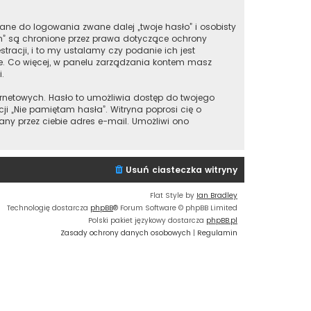
ane do logowania zwane dalej „twoje hasło” i osobisty
m” są chronione przez prawa dotyczące ochrony
acji, i to my ustalamy czy podanie ich jest
ie. Co więcej, w panelu zarządzania kontem masz
.
ernetowych. Hasło to umożliwia dostęp do twojego
nkcji „Nie pamiętam hasła”. Witryna poprosi cię o
y przez ciebie adres e-mail. Umożliwi ono
Usuń ciasteczka witryny
Flat Style by
Ian Bradley
Technologię dostarcza
phpBB
® Forum Software © phpBB Limited
Polski pakiet językowy dostarcza
phpBB.pl
Zasady ochrony danych osobowych
|
Regulamin