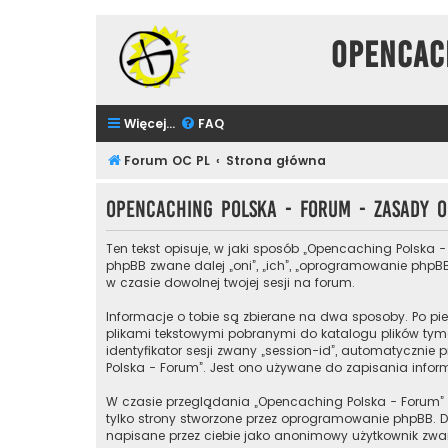
Opencac
Więcej…
FAQ
Forum OC PL
Strona główna
Opencaching Polska - Forum - Zasady
Ten tekst opisuje, w jaki sposób „Opencaching Polska -
phpBB zwane dalej „oni”, „ich”, „oprogramowanie phpBB
w czasie dowolnej twojej sesji na forum.
Informacje o tobie są zbierane na dwa sposoby. Po pie
plikami tekstowymi pobranymi do katalogu plików tymc
identyfikator sesji zwany „session-id”, automatycznie 
Polska - Forum”. Jest ono używane do zapisania informa
W czasie przeglądania „Opencaching Polska - Forum”
tylko strony stworzone przez oprogramowanie phpBB. Dr
napisane przez ciebie jako anonimowy użytkownik zwan