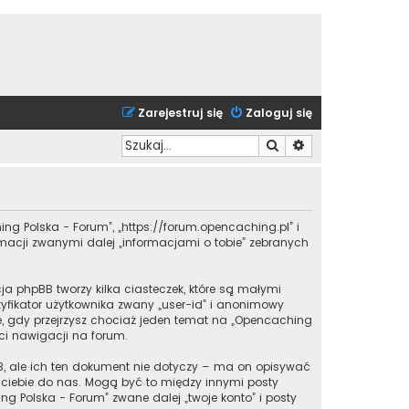
Zarejestruj się
Zaloguj się
Szukaj
Wyszukiwanie zaa
ing Polska - Forum”, „https://forum.opencaching.pl” i
ormacji zwanymi dalej „informacjami o tobie” zebranych
a phpBB tworzy kilka ciasteczek, które są małymi
yfikator użytkownika zwany „user-id” i anonimowy
one, gdy przejrzysz chociaż jeden temat na „Opencaching
 ci nawigacji na forum.
, ale ich ten dokument nie dotyczy – ma on opisywać
z ciebie do nas. Mogą być to między innymi posty
 Polska - Forum” zwane dalej „twoje konto” i posty