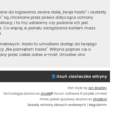
ane do logowania zwane dalej „twoje hasło” i osobisty
m” są chronione przez prawa dotyczące ochrony
acji, i to my ustalamy czy podanie ich jest
ie. Co więcej, w panelu zarządzania kontem masz
.
ernetowych. Hasło to umożliwia dostęp do twojego
nkcji „Nie pamiętam hasła”. Witryna poprosi cię o
y przez ciebie adres e-mail. Umożliwi ono
Usuń ciasteczka witryny
Flat Style by
Ian Bradley
Technologię dostarcza
phpBB
® Forum Software © phpBB Limited
Polski pakiet językowy dostarcza
phpBB.pl
Zasady ochrony danych osobowych
|
Regulamin