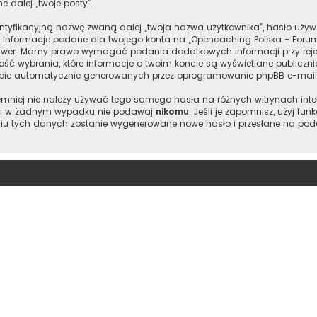
e dalej „twoje posty”.
entyfikacyjną nazwę zwaną dalej „twoja nazwa użytkownika”, hasło używ
”. Informacje podane dla twojego konta na „Opencaching Polska - Foru
wer. Mamy prawo wymagać podania dodatkowych informacji przy rejestr
ść wybrania, które informacje o twoim koncie są wyświetlane publiczn
ebie automatycznie generowanych przez oprogramowanie phpBB e-maili
 niemniej nie należy używać tego samego hasła na różnych witrynach int
je i w żadnym wypadku nie podawaj
nikomu
. Jeśli je zapomnisz, użyj fu
iu tych danych zostanie wygenerowane nowe hasło i przesłane na podan