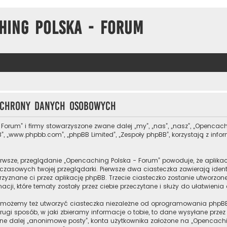
hing Polska - Forum
 ochrony danych osobowych
 Forum” i firmy stowarzyszone zwane dalej „my”, „nas”, „nasz”, „Opencach
”, „www.phpbb.com”, „phpBB Limited”, „Zespoły phpBB”, korzystają z inf
rwsze, przeglądanie „Opencaching Polska - Forum” powoduje, że aplikacj
zasowych twojej przeglądarki. Pierwsze dwa ciasteczka zawierają ident
przyznane ci przez aplikację phpBB. Trzecie ciasteczko zostanie utworz
cji, które tematy zostały przez ciebie przeczytane i służy do ułatwienia
 możemy też utworzyć ciasteczka niezależne od oprogramowania phpBB
ugi sposób, w jaki zbieramy informacje o tobie, to dane wysyłane prze
e dalej „anonimowe posty”, konta użytkownika założone na „Opencaching