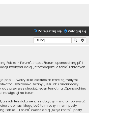
Zarejestruj się
Zaloguj się
Szukaj
Wyszukiwanie zaa
ing Polska - Forum”, „https://forum.opencaching.pl” i
ormacji zwanymi dalej „informacjami o tobie” zebranych
a phpBB tworzy kilka ciasteczek, które są małymi
yfikator użytkownika zwany „user-id” i anonimowy
one, gdy przejrzysz chociaż jeden temat na „Opencaching
 ci nawigacji na forum.
, ale ich ten dokument nie dotyczy – ma on opisywać
z ciebie do nas. Mogą być to między innymi posty
 Polska - Forum” zwane dalej „twoje konto” i posty