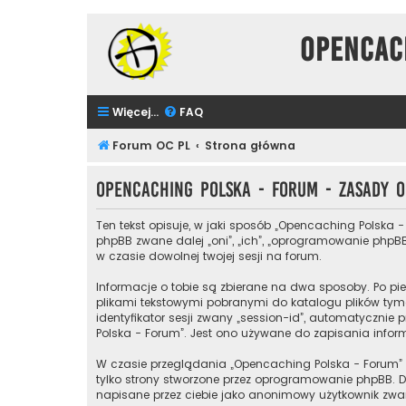
Opencac
Więcej…
FAQ
Forum OC PL
Strona główna
Opencaching Polska - Forum - Zasady
Ten tekst opisuje, w jaki sposób „Opencaching Polska -
phpBB zwane dalej „oni”, „ich”, „oprogramowanie phpBB
w czasie dowolnej twojej sesji na forum.
Informacje o tobie są zbierane na dwa sposoby. Po pie
plikami tekstowymi pobranymi do katalogu plików tymc
identyfikator sesji zwany „session-id”, automatycznie 
Polska - Forum”. Jest ono używane do zapisania informa
W czasie przeglądania „Opencaching Polska - Forum”
tylko strony stworzone przez oprogramowanie phpBB. Dr
napisane przez ciebie jako anonimowy użytkownik zwan