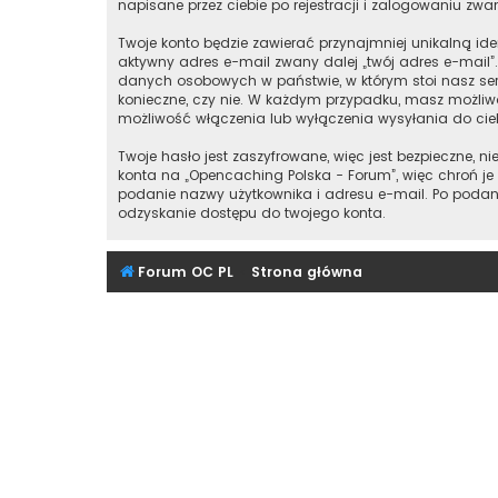
napisane przez ciebie po rejestracji i zalogowaniu zwan
Twoje konto będzie zawierać przynajmniej unikalną id
aktywny adres e-mail zwany dalej „twój adres e-mail
danych osobowych w państwie, w którym stoi nasz ser
konieczne, czy nie. W każdym przypadku, masz możliwo
możliwość włączenia lub wyłączenia wysyłania do ci
Twoje hasło jest zaszyfrowane, więc jest bezpieczne,
konta na „Opencaching Polska - Forum”, więc chroń 
podanie nazwy użytkownika i adresu e-mail. Po podan
odzyskanie dostępu do twojego konta.
Forum OC PL
Strona główna