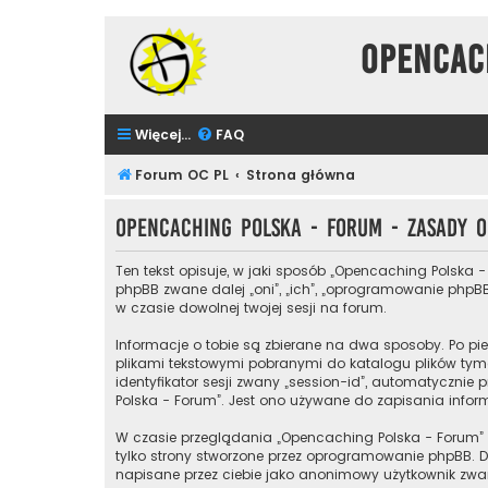
Opencac
Więcej…
FAQ
Forum OC PL
Strona główna
Opencaching Polska - Forum - Zasady
Ten tekst opisuje, w jaki sposób „Opencaching Polska -
phpBB zwane dalej „oni”, „ich”, „oprogramowanie phpBB
w czasie dowolnej twojej sesji na forum.
Informacje o tobie są zbierane na dwa sposoby. Po pie
plikami tekstowymi pobranymi do katalogu plików tymc
identyfikator sesji zwany „session-id”, automatycznie 
Polska - Forum”. Jest ono używane do zapisania informa
W czasie przeglądania „Opencaching Polska - Forum”
tylko strony stworzone przez oprogramowanie phpBB. Dr
napisane przez ciebie jako anonimowy użytkownik zwan