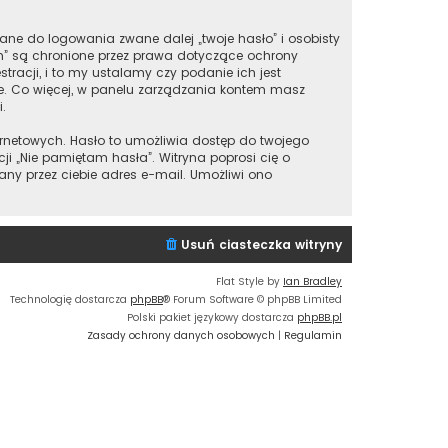
ane do logowania zwane dalej „twoje hasło” i osobisty
m” są chronione przez prawa dotyczące ochrony
acji, i to my ustalamy czy podanie ich jest
ie. Co więcej, w panelu zarządzania kontem masz
.
ernetowych. Hasło to umożliwia dostęp do twojego
nkcji „Nie pamiętam hasła”. Witryna poprosi cię o
y przez ciebie adres e-mail. Umożliwi ono
Usuń ciasteczka witryny
Flat Style by
Ian Bradley
Technologię dostarcza
phpBB
® Forum Software © phpBB Limited
Polski pakiet językowy dostarcza
phpBB.pl
Zasady ochrony danych osobowych
|
Regulamin