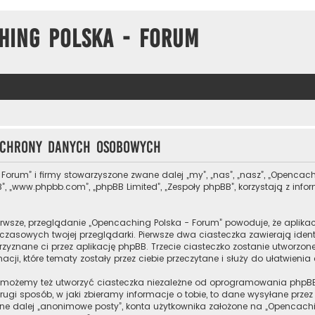
hing Polska - Forum
 ochrony danych osobowych
 Forum” i firmy stowarzyszone zwane dalej „my”, „nas”, „nasz”, „Opencach
”, „www.phpbb.com”, „phpBB Limited”, „Zespoły phpBB”, korzystają z inf
rwsze, przeglądanie „Opencaching Polska - Forum” powoduje, że aplikacj
zasowych twojej przeglądarki. Pierwsze dwa ciasteczka zawierają ident
przyznane ci przez aplikację phpBB. Trzecie ciasteczko zostanie utworz
cji, które tematy zostały przez ciebie przeczytane i służy do ułatwienia
 możemy też utworzyć ciasteczka niezależne od oprogramowania phpBB
ugi sposób, w jaki zbieramy informacje o tobie, to dane wysyłane prze
e dalej „anonimowe posty”, konta użytkownika założone na „Opencaching