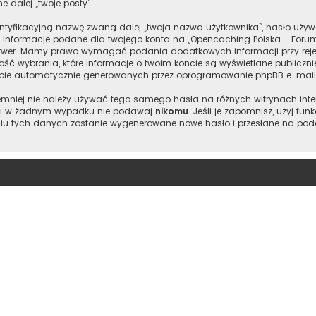
e dalej „twoje posty”.
entyfikacyjną nazwę zwaną dalej „twoja nazwa użytkownika”, hasło używ
”. Informacje podane dla twojego konta na „Opencaching Polska - Foru
wer. Mamy prawo wymagać podania dodatkowych informacji przy rejestr
ść wybrania, które informacje o twoim koncie są wyświetlane publiczn
ebie automatycznie generowanych przez oprogramowanie phpBB e-maili
 niemniej nie należy używać tego samego hasła na różnych witrynach int
je i w żadnym wypadku nie podawaj
nikomu
. Jeśli je zapomnisz, użyj fu
iu tych danych zostanie wygenerowane nowe hasło i przesłane na podan