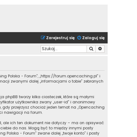
Zarejestruj się
Zaloguj się
Szukaj
Wyszukiwanie zaa
ing Polska - Forum”, „https://forum.opencaching.pl” i
ormacji zwanymi dalej „informacjami o tobie” zebranych
a phpBB tworzy kilka ciasteczek, które są małymi
yfikator użytkownika zwany „user-id” i anonimowy
one, gdy przejrzysz chociaż jeden temat na „Opencaching
 ci nawigacji na forum.
, ale ich ten dokument nie dotyczy – ma on opisywać
z ciebie do nas. Mogą być to między innymi posty
 Polska - Forum” zwane dalej „twoje konto” i posty