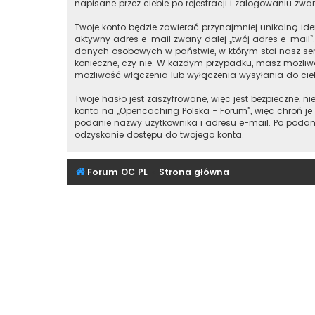
napisane przez ciebie po rejestracji i zalogowaniu zwan
Twoje konto będzie zawierać przynajmniej unikalną id
aktywny adres e-mail zwany dalej „twój adres e-mail
danych osobowych w państwie, w którym stoi nasz ser
konieczne, czy nie. W każdym przypadku, masz możliwo
możliwość włączenia lub wyłączenia wysyłania do ci
Twoje hasło jest zaszyfrowane, więc jest bezpieczne,
konta na „Opencaching Polska - Forum”, więc chroń 
podanie nazwy użytkownika i adresu e-mail. Po podan
odzyskanie dostępu do twojego konta.
Forum OC PL
Strona główna