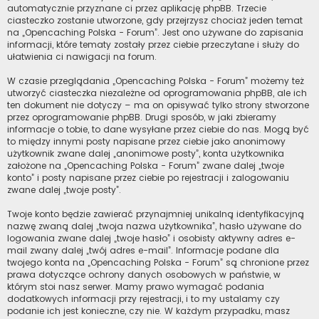
automatycznie przyznane ci przez aplikację phpBB. Trzecie
ciasteczko zostanie utworzone, gdy przejrzysz chociaż jeden temat
na „Opencaching Polska - Forum”. Jest ono używane do zapisania
informacji, które tematy zostały przez ciebie przeczytane i służy do
ułatwienia ci nawigacji na forum.
W czasie przeglądania „Opencaching Polska - Forum” możemy też
utworzyć ciasteczka niezależne od oprogramowania phpBB, ale ich
ten dokument nie dotyczy – ma on opisywać tylko strony stworzone
przez oprogramowanie phpBB. Drugi sposób, w jaki zbieramy
informacje o tobie, to dane wysyłane przez ciebie do nas. Mogą być
to między innymi posty napisane przez ciebie jako anonimowy
użytkownik zwane dalej „anonimowe posty”, konta użytkownika
założone na „Opencaching Polska - Forum” zwane dalej „twoje
konto” i posty napisane przez ciebie po rejestracji i zalogowaniu
zwane dalej „twoje posty”.
Twoje konto będzie zawierać przynajmniej unikalną identyfikacyjną
nazwę zwaną dalej „twoja nazwa użytkownika”, hasło używane do
logowania zwane dalej „twoje hasło” i osobisty aktywny adres e-
mail zwany dalej „twój adres e-mail”. Informacje podane dla
twojego konta na „Opencaching Polska - Forum” są chronione przez
prawa dotyczące ochrony danych osobowych w państwie, w
którym stoi nasz serwer. Mamy prawo wymagać podania
dodatkowych informacji przy rejestracji, i to my ustalamy czy
podanie ich jest konieczne, czy nie. W każdym przypadku, masz