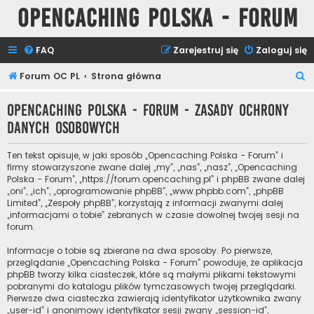
Opencaching Polska - Forum
FAQ
Zarejestruj się
Zaloguj się
S
Forum OC PL
Strona główna
z
Opencaching Polska - Forum - Zasady ochrony
u
danych osobowych
k
a
Ten tekst opisuje, w jaki sposób „Opencaching Polska - Forum” i
j
firmy stowarzyszone zwane dalej „my”, „nas”, „nasz”, „Opencaching
Polska - Forum”, „https://forum.opencaching.pl” i phpBB zwane dalej
„oni”, „ich”, „oprogramowanie phpBB”, „www.phpbb.com”, „phpBB
Limited”, „Zespoły phpBB”, korzystają z informacji zwanymi dalej
„informacjami o tobie” zebranych w czasie dowolnej twojej sesji na
forum.
Informacje o tobie są zbierane na dwa sposoby. Po pierwsze,
przeglądanie „Opencaching Polska - Forum” powoduje, że aplikacja
phpBB tworzy kilka ciasteczek, które są małymi plikami tekstowymi
pobranymi do katalogu plików tymczasowych twojej przeglądarki.
Pierwsze dwa ciasteczka zawierają identyfikator użytkownika zwany
„user-id” i anonimowy identyfikator sesji zwany „session-id”,