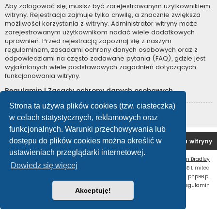
Aby zalogować się, musisz być zarejestrowanym użytkownikiem
witryny. Rejestracja zajmuje tylko chwilę, a znacznie zwiększa
możliwości korzystania z witryny. Administrator witryny może
zarejestrowanym użytkownikom nadać wiele dodatkowych
uprawnień. Przed rejestracją zapoznaj się z naszym
regulaminem, zasadami ochrony danych osobowych oraz z
odpowiedziami na często zadawane pytania (FAQ), gdzie jest
wyjaśnionych wiele podstawowych zagadnień dotyczących
funkcjonowania witryny.
Regulamin
|
Zasady ochrony danych osobowych
Strona ta używa plików cookies (tzw. ciasteczka)
Zarejestruj się
w celach statystycznych, reklamowych oraz
funkcjonalnych. Warunki przechowywania lub
dostępu do plików cookies można określić w
Forum OC PL
Strona główna
Usuń ciasteczka witryny
ustawieniach przeglądarki internetowej.
Flat Style by
Ian Bradley
Dowiedz się więcej
Technologię dostarcza
phpBB
® Forum Software © phpBB Limited
Polski pakiet językowy dostarcza
phpBB.pl
Zasady ochrony danych osobowych
|
Regulamin
Akceptuję!