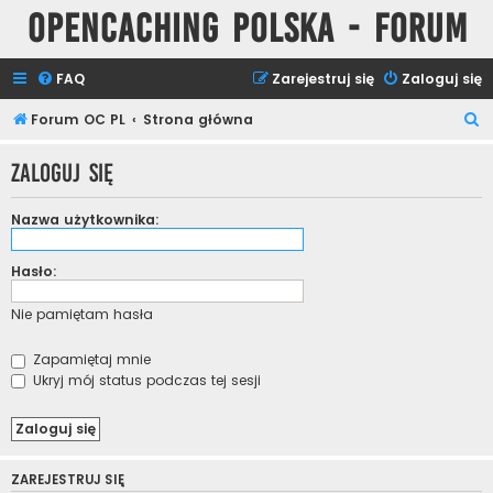
Opencaching Polska - Forum
FAQ
Zarejestruj się
Zaloguj się
S
Forum OC PL
Strona główna
z
Zaloguj się
u
k
Nazwa użytkownika:
a
j
Hasło:
Nie pamiętam hasła
Zapamiętaj mnie
Ukryj mój status podczas tej sesji
ZAREJESTRUJ SIĘ