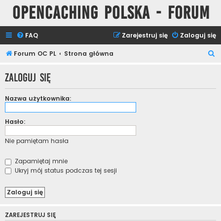
Opencaching Polska - Forum
FAQ
Zarejestruj się
Zaloguj się
S
Forum OC PL
Strona główna
z
Zaloguj się
u
k
Nazwa użytkownika:
a
j
Hasło:
Nie pamiętam hasła
Zapamiętaj mnie
Ukryj mój status podczas tej sesji
ZAREJESTRUJ SIĘ