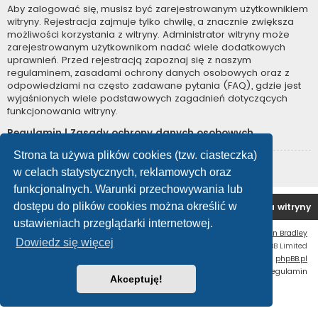
Aby zalogować się, musisz być zarejestrowanym użytkownikiem
witryny. Rejestracja zajmuje tylko chwilę, a znacznie zwiększa
możliwości korzystania z witryny. Administrator witryny może
zarejestrowanym użytkownikom nadać wiele dodatkowych
uprawnień. Przed rejestracją zapoznaj się z naszym
regulaminem, zasadami ochrony danych osobowych oraz z
odpowiedziami na często zadawane pytania (FAQ), gdzie jest
wyjaśnionych wiele podstawowych zagadnień dotyczących
funkcjonowania witryny.
Regulamin
|
Zasady ochrony danych osobowych
Strona ta używa plików cookies (tzw. ciasteczka)
Zarejestruj się
w celach statystycznych, reklamowych oraz
funkcjonalnych. Warunki przechowywania lub
dostępu do plików cookies można określić w
Forum OC PL
Strona główna
Usuń ciasteczka witryny
ustawieniach przeglądarki internetowej.
Flat Style by
Ian Bradley
Dowiedz się więcej
Technologię dostarcza
phpBB
® Forum Software © phpBB Limited
Polski pakiet językowy dostarcza
phpBB.pl
Zasady ochrony danych osobowych
|
Regulamin
Akceptuję!