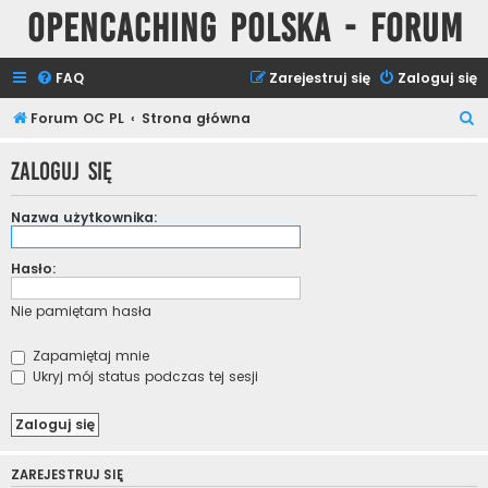
Opencaching Polska - Forum
FAQ
Zarejestruj się
Zaloguj się
S
Forum OC PL
Strona główna
z
Zaloguj się
u
k
Nazwa użytkownika:
a
j
Hasło:
Nie pamiętam hasła
Zapamiętaj mnie
Ukryj mój status podczas tej sesji
ZAREJESTRUJ SIĘ