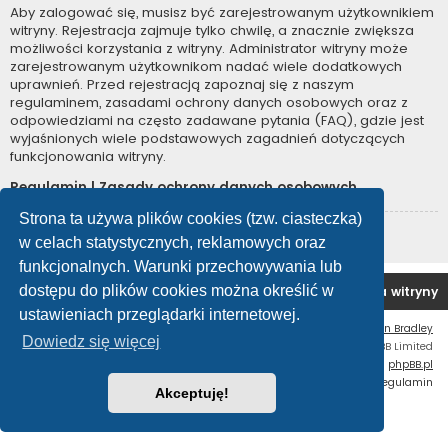
Aby zalogować się, musisz być zarejestrowanym użytkownikiem
witryny. Rejestracja zajmuje tylko chwilę, a znacznie zwiększa
możliwości korzystania z witryny. Administrator witryny może
zarejestrowanym użytkownikom nadać wiele dodatkowych
uprawnień. Przed rejestracją zapoznaj się z naszym
regulaminem, zasadami ochrony danych osobowych oraz z
odpowiedziami na często zadawane pytania (FAQ), gdzie jest
wyjaśnionych wiele podstawowych zagadnień dotyczących
funkcjonowania witryny.
Regulamin
|
Zasady ochrony danych osobowych
Strona ta używa plików cookies (tzw. ciasteczka)
Zarejestruj się
w celach statystycznych, reklamowych oraz
funkcjonalnych. Warunki przechowywania lub
dostępu do plików cookies można określić w
Forum OC PL
Strona główna
Usuń ciasteczka witryny
ustawieniach przeglądarki internetowej.
Flat Style by
Ian Bradley
Dowiedz się więcej
Technologię dostarcza
phpBB
® Forum Software © phpBB Limited
Polski pakiet językowy dostarcza
phpBB.pl
Zasady ochrony danych osobowych
|
Regulamin
Akceptuję!