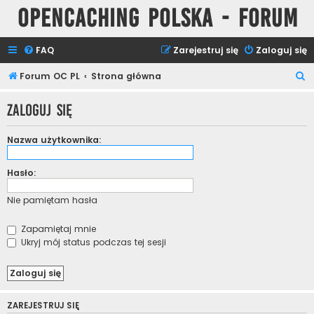
Opencaching Polska - Forum
FAQ
Zarejestruj się
Zaloguj się
S
Forum OC PL
Strona główna
z
Zaloguj się
u
k
Nazwa użytkownika:
a
j
Hasło:
Nie pamiętam hasła
Zapamiętaj mnie
Ukryj mój status podczas tej sesji
ZAREJESTRUJ SIĘ