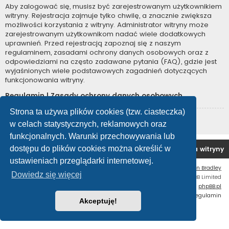
Aby zalogować się, musisz być zarejestrowanym użytkownikiem
witryny. Rejestracja zajmuje tylko chwilę, a znacznie zwiększa
możliwości korzystania z witryny. Administrator witryny może
zarejestrowanym użytkownikom nadać wiele dodatkowych
uprawnień. Przed rejestracją zapoznaj się z naszym
regulaminem, zasadami ochrony danych osobowych oraz z
odpowiedziami na często zadawane pytania (FAQ), gdzie jest
wyjaśnionych wiele podstawowych zagadnień dotyczących
funkcjonowania witryny.
Regulamin
|
Zasady ochrony danych osobowych
Strona ta używa plików cookies (tzw. ciasteczka)
Zarejestruj się
w celach statystycznych, reklamowych oraz
funkcjonalnych. Warunki przechowywania lub
dostępu do plików cookies można określić w
Forum OC PL
Strona główna
Usuń ciasteczka witryny
ustawieniach przeglądarki internetowej.
Flat Style by
Ian Bradley
Dowiedz się więcej
Technologię dostarcza
phpBB
® Forum Software © phpBB Limited
Polski pakiet językowy dostarcza
phpBB.pl
Zasady ochrony danych osobowych
|
Regulamin
Akceptuję!