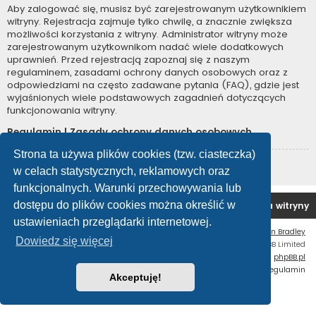
Aby zalogować się, musisz być zarejestrowanym użytkownikiem
witryny. Rejestracja zajmuje tylko chwilę, a znacznie zwiększa
możliwości korzystania z witryny. Administrator witryny może
zarejestrowanym użytkownikom nadać wiele dodatkowych
uprawnień. Przed rejestracją zapoznaj się z naszym
regulaminem, zasadami ochrony danych osobowych oraz z
odpowiedziami na często zadawane pytania (FAQ), gdzie jest
wyjaśnionych wiele podstawowych zagadnień dotyczących
funkcjonowania witryny.
Regulamin
|
Zasady ochrony danych osobowych
Strona ta używa plików cookies (tzw. ciasteczka)
Zarejestruj się
w celach statystycznych, reklamowych oraz
funkcjonalnych. Warunki przechowywania lub
dostępu do plików cookies można określić w
Forum OC PL
Strona główna
Usuń ciasteczka witryny
ustawieniach przeglądarki internetowej.
Flat Style by
Ian Bradley
Dowiedz się więcej
Technologię dostarcza
phpBB
® Forum Software © phpBB Limited
Polski pakiet językowy dostarcza
phpBB.pl
Zasady ochrony danych osobowych
|
Regulamin
Akceptuję!