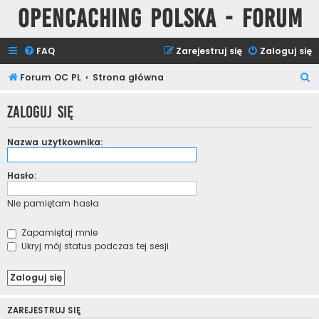
Opencaching Polska - Forum
FAQ
Zarejestruj się
Zaloguj się
S
Forum OC PL
Strona główna
z
Zaloguj się
u
k
Nazwa użytkownika:
a
j
Hasło:
Nie pamiętam hasła
Zapamiętaj mnie
Ukryj mój status podczas tej sesji
ZAREJESTRUJ SIĘ