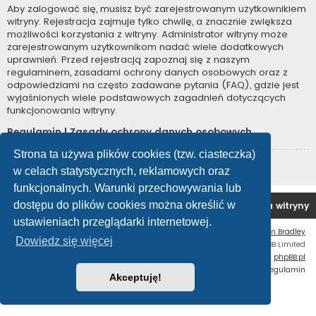
Aby zalogować się, musisz być zarejestrowanym użytkownikiem
witryny. Rejestracja zajmuje tylko chwilę, a znacznie zwiększa
możliwości korzystania z witryny. Administrator witryny może
zarejestrowanym użytkownikom nadać wiele dodatkowych
uprawnień. Przed rejestracją zapoznaj się z naszym
regulaminem, zasadami ochrony danych osobowych oraz z
odpowiedziami na często zadawane pytania (FAQ), gdzie jest
wyjaśnionych wiele podstawowych zagadnień dotyczących
funkcjonowania witryny.
Regulamin
|
Zasady ochrony danych osobowych
Strona ta używa plików cookies (tzw. ciasteczka)
Zarejestruj się
w celach statystycznych, reklamowych oraz
funkcjonalnych. Warunki przechowywania lub
dostępu do plików cookies można określić w
Forum OC PL
Strona główna
Usuń ciasteczka witryny
ustawieniach przeglądarki internetowej.
Flat Style by
Ian Bradley
Dowiedz się więcej
Technologię dostarcza
phpBB
® Forum Software © phpBB Limited
Polski pakiet językowy dostarcza
phpBB.pl
Zasady ochrony danych osobowych
|
Regulamin
Akceptuję!