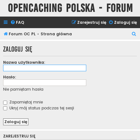
Opencaching Polska - Forum
FAQ
Zarejestruj się
Zaloguj się
S
Forum OC PL
Strona główna
z
Zaloguj się
u
k
Nazwa użytkownika:
a
j
Hasło:
Nie pamiętam hasła
Zapamiętaj mnie
Ukryj mój status podczas tej sesji
ZAREJESTRUJ SIĘ