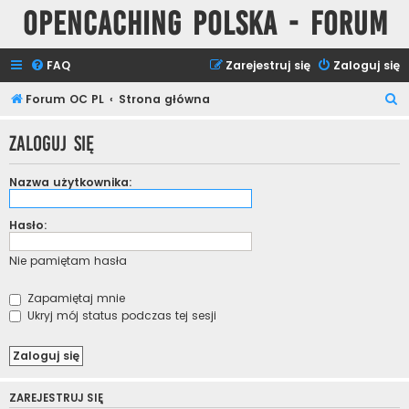
Opencaching Polska - Forum
FAQ
Zarejestruj się
Zaloguj się
S
Forum OC PL
Strona główna
z
Zaloguj się
u
k
Nazwa użytkownika:
a
j
Hasło:
Nie pamiętam hasła
Zapamiętaj mnie
Ukryj mój status podczas tej sesji
ZAREJESTRUJ SIĘ