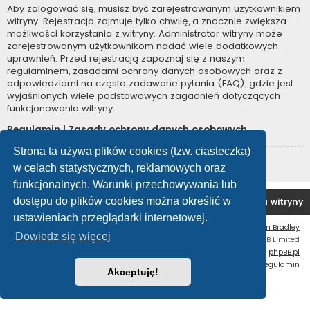
Aby zalogować się, musisz być zarejestrowanym użytkownikiem
witryny. Rejestracja zajmuje tylko chwilę, a znacznie zwiększa
możliwości korzystania z witryny. Administrator witryny może
zarejestrowanym użytkownikom nadać wiele dodatkowych
uprawnień. Przed rejestracją zapoznaj się z naszym
regulaminem, zasadami ochrony danych osobowych oraz z
odpowiedziami na często zadawane pytania (FAQ), gdzie jest
wyjaśnionych wiele podstawowych zagadnień dotyczących
funkcjonowania witryny.
Regulamin
|
Zasady ochrony danych osobowych
Strona ta używa plików cookies (tzw. ciasteczka)
Zarejestruj się
w celach statystycznych, reklamowych oraz
funkcjonalnych. Warunki przechowywania lub
dostępu do plików cookies można określić w
Forum OC PL
Strona główna
Usuń ciasteczka witryny
ustawieniach przeglądarki internetowej.
Flat Style by
Ian Bradley
Dowiedz się więcej
Technologię dostarcza
phpBB
® Forum Software © phpBB Limited
Polski pakiet językowy dostarcza
phpBB.pl
Zasady ochrony danych osobowych
|
Regulamin
Akceptuję!