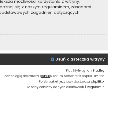
ększa możliwości korzystania z witryny.
apoznaj się z naszym regulaminem, zasadami
e podstawowych zagadnień dotyczących
Usuń ciasteczka witryny
Flat Style by
Ian Bradley
Technologię dostarcza
phpBB
® Forum Software © phpBB Limited
Polski pakiet językowy dostarcza
phpBB.pl
Zasady ochrony danych osobowych
|
Regulamin