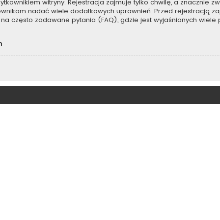
kownikiem witryny. Rejestracja zajmuje tylko chwilę, a znacznie zwi
kownikom nadać wiele dodatkowych uprawnień. Przed rejestracją z
na często zadawane pytania (FAQ), gdzie jest wyjaśnionych wiel
h