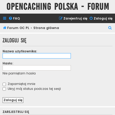
Opencaching Polska - Forum
FAQ
Zarejestruj się
Zaloguj się
S
Forum OC PL
Strona główna
z
Zaloguj się
u
k
Nazwa użytkownika:
a
j
Hasło:
Nie pamiętam hasła
Zapamiętaj mnie
Ukryj mój status podczas tej sesji
ZAREJESTRUJ SIĘ