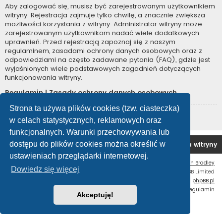
Aby zalogować się, musisz być zarejestrowanym użytkownikiem
witryny. Rejestracja zajmuje tylko chwilę, a znacznie zwiększa
możliwości korzystania z witryny. Administrator witryny może
zarejestrowanym użytkownikom nadać wiele dodatkowych
uprawnień. Przed rejestracją zapoznaj się z naszym
regulaminem, zasadami ochrony danych osobowych oraz z
odpowiedziami na często zadawane pytania (FAQ), gdzie jest
wyjaśnionych wiele podstawowych zagadnień dotyczących
funkcjonowania witryny.
Regulamin
|
Zasady ochrony danych osobowych
Strona ta używa plików cookies (tzw. ciasteczka)
Zarejestruj się
w celach statystycznych, reklamowych oraz
funkcjonalnych. Warunki przechowywania lub
dostępu do plików cookies można określić w
Forum OC PL
Strona główna
Usuń ciasteczka witryny
ustawieniach przeglądarki internetowej.
Flat Style by
Ian Bradley
Dowiedz się więcej
Technologię dostarcza
phpBB
® Forum Software © phpBB Limited
Polski pakiet językowy dostarcza
phpBB.pl
Zasady ochrony danych osobowych
|
Regulamin
Akceptuję!