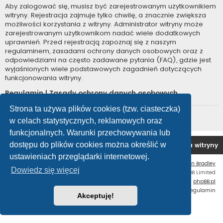
Aby zalogować się, musisz być zarejestrowanym użytkownikiem
witryny. Rejestracja zajmuje tylko chwilę, a znacznie zwiększa
możliwości korzystania z witryny. Administrator witryny może
zarejestrowanym użytkownikom nadać wiele dodatkowych
uprawnień. Przed rejestracją zapoznaj się z naszym
regulaminem, zasadami ochrony danych osobowych oraz z
odpowiedziami na często zadawane pytania (FAQ), gdzie jest
wyjaśnionych wiele podstawowych zagadnień dotyczących
funkcjonowania witryny.
Regulamin
|
Zasady ochrony danych osobowych
Strona ta używa plików cookies (tzw. ciasteczka)
Zarejestruj się
w celach statystycznych, reklamowych oraz
funkcjonalnych. Warunki przechowywania lub
dostępu do plików cookies można określić w
Forum OC PL
Strona główna
Usuń ciasteczka witryny
ustawieniach przeglądarki internetowej.
Flat Style by
Ian Bradley
Dowiedz się więcej
Technologię dostarcza
phpBB
® Forum Software © phpBB Limited
Polski pakiet językowy dostarcza
phpBB.pl
Zasady ochrony danych osobowych
|
Regulamin
Akceptuję!