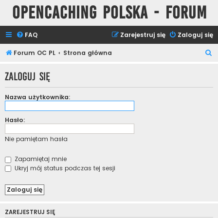
Opencaching Polska - Forum
FAQ
Zarejestruj się
Zaloguj się
S
Forum OC PL
Strona główna
z
Zaloguj się
u
k
Nazwa użytkownika:
a
j
Hasło:
Nie pamiętam hasła
Zapamiętaj mnie
Ukryj mój status podczas tej sesji
ZAREJESTRUJ SIĘ