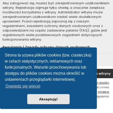
Aby zalogować się, musisz być zarejestrowanym użytkownikiem
witryny. Rejestracja zajmuje tylko chwilę, a znacznie zwiększa
możliwości korzystania z witryny. Administrator witryny może
zarejestrowanym użytkownikom nadać wiele dodatkowych
uprawnień. Przed rejestracją zapoznaj się z naszym
regulaminem, zasadami ochrony danych osobowych oraz z
odpowiedziami na często zadawane pytania (FAQ), gdzie jest
wyjaśnionych wiele podstawowych zagadnień dotyczących
funkcjonowania witryny.
Regulamin
|
Zasady ochrony danych osobowych
Strona ta używa plików cookies (tzw. ciasteczka)
Zarejestruj się
w celach statystycznych, reklamowych oraz
funkcjonalnych. Warunki przechowywania lub
dostępu do plików cookies można określić w
Forum OC PL
Strona główna
Usuń ciasteczka witryny
ustawieniach przeglądarki internetowej.
Flat Style by
Ian Bradley
Dowiedz się więcej
Technologię dostarcza
phpBB
® Forum Software © phpBB Limited
Polski pakiet językowy dostarcza
phpBB.pl
Zasady ochrony danych osobowych
|
Regulamin
Akceptuję!