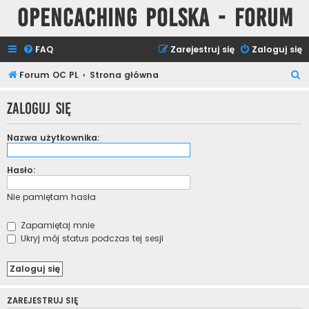
Opencaching Polska - Forum
FAQ
Zarejestruj się
Zaloguj się
S
Forum OC PL
Strona główna
z
Zaloguj się
u
k
Nazwa użytkownika:
a
j
Hasło:
Nie pamiętam hasła
Zapamiętaj mnie
Ukryj mój status podczas tej sesji
ZAREJESTRUJ SIĘ