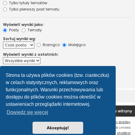
Tylko tytuły tematów
Tylko pierwszy post tematu
Wyświetl wyniki jako:
Posty
Tematy
Sortuj wyniki wg:
Rosnąco
Malejąco
Wyświetl wyniki z ostatnich:
Wyświetl pierwsze:
Strona ta używa plików cookies (tzw. ciasteczka)
Ustaw 0, aby wyświetlić cały post.
znaków w poście
w celach statystycznych, reklamowych oraz
funkcjonalnych. Warunki przechowywania lub
dostępu do plików cookies można określić w
ustawieniach przeglądarki internetowej.
Forum OC PL
Strona główna
Usuń ciasteczka witryny
Dowiedz się więcej
Flat Style by
Ian Bradley
Technologię dostarcza
Akceptuję!
phpBB
® Forum Software © phpBB Limited
Polski pakiet językowy dostarcza
phpBB.pl