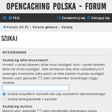
Opencaching Polska - Forum
FAQ
Zarejestruj się
Zaloguj się
Forum OC PL
Strona główna
Szukaj
Szukaj
WYSZUKIWANIE
Szukaj wg słów kluczowych:
Umieść
+
przed słowem, które musi wystąpić oraz
-
przed słowem,
które nie może wystąpić. Jeśli umieścisz listę słów oddzielonych
|
wewnątrz nawiasów, tylko jedno ze słów będzie musiało wystąpić.
Możesz użyć gwiazdki (*) jako zamiennika dowolnego ciągu
znaków.
Szukaj wszystkich wyrażeń lub użyj wyrażenia wprowadzonego
Szukaj któregokolwiek z wyrażeń
Szukaj wg autora:
Można użyć gwiazdki (*) jako zamiennika dowolnego ciągu