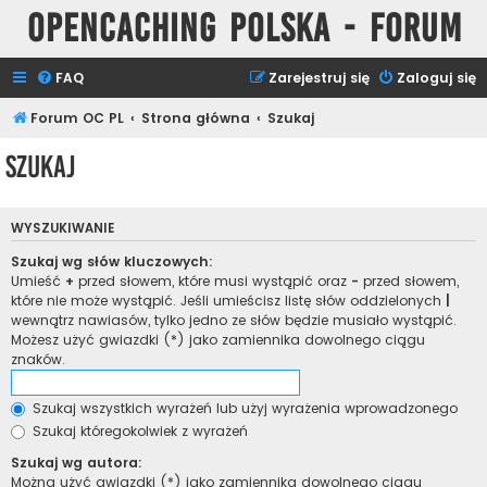
Opencaching Polska - Forum
FAQ
Zarejestruj się
Zaloguj się
Forum OC PL
Strona główna
Szukaj
Szukaj
WYSZUKIWANIE
Szukaj wg słów kluczowych:
Umieść
+
przed słowem, które musi wystąpić oraz
-
przed słowem,
które nie może wystąpić. Jeśli umieścisz listę słów oddzielonych
|
wewnątrz nawiasów, tylko jedno ze słów będzie musiało wystąpić.
Możesz użyć gwiazdki (*) jako zamiennika dowolnego ciągu
znaków.
Szukaj wszystkich wyrażeń lub użyj wyrażenia wprowadzonego
Szukaj któregokolwiek z wyrażeń
Szukaj wg autora:
Można użyć gwiazdki (*) jako zamiennika dowolnego ciągu