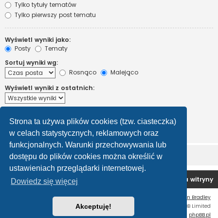
Tylko tytuły tematów
Tylko pierwszy post tematu
Wyświetl wyniki jako:
Posty
Tematy
Sortuj wyniki wg:
Rosnąco
Malejąco
Wyświetl wyniki z ostatnich:
Wyświetl pierwsze:
Strona ta używa plików cookies (tzw. ciasteczka)
Ustaw 0, aby wyświetlić cały post.
znaków w poście
w celach statystycznych, reklamowych oraz
funkcjonalnych. Warunki przechowywania lub
dostępu do plików cookies można określić w
ustawieniach przeglądarki internetowej.
Forum OC PL
Strona główna
Usuń ciasteczka witryny
Dowiedz się więcej
Flat Style by
Ian Bradley
Technologię dostarcza
Akceptuję!
phpBB
® Forum Software © phpBB Limited
Polski pakiet językowy dostarcza
phpBB.pl