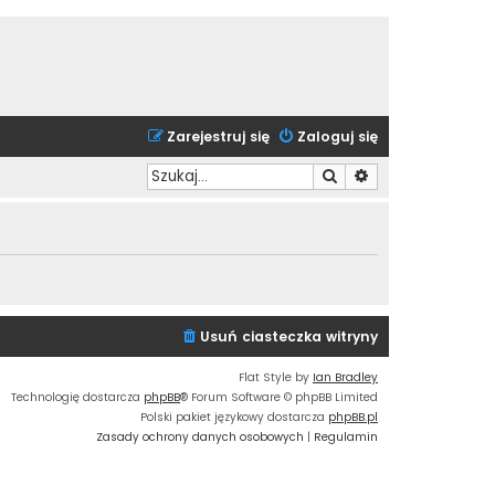
Zarejestruj się
Zaloguj się
Szukaj
Wyszukiwanie zaa
Usuń ciasteczka witryny
Flat Style by
Ian Bradley
Technologię dostarcza
phpBB
® Forum Software © phpBB Limited
Polski pakiet językowy dostarcza
phpBB.pl
Zasady ochrony danych osobowych
|
Regulamin