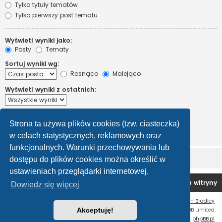
Tylko tytuły tematów
Tylko pierwszy post tematu
Wyświetl wyniki jako:
Posty
Tematy
Sortuj wyniki wg:
Rosnąco
Malejąco
Wyświetl wyniki z ostatnich:
Wyświetl pierwsze:
Strona ta używa plików cookies (tzw. ciasteczka)
Ustaw 0, aby wyświetlić cały post.
znaków w poście
w celach statystycznych, reklamowych oraz
funkcjonalnych. Warunki przechowywania lub
dostępu do plików cookies można określić w
ustawieniach przeglądarki internetowej.
Forum OC PL
Strona główna
Usuń ciasteczka witryny
Dowiedz się więcej
Flat Style by
Ian Bradley
Technologię dostarcza
Akceptuję!
phpBB
® Forum Software © phpBB Limited
Polski pakiet językowy dostarcza
phpBB.pl