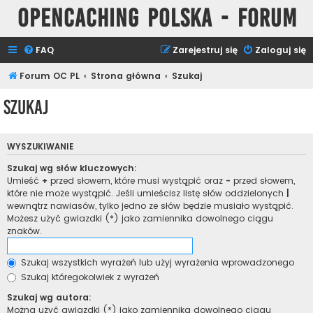
Opencaching Polska - Forum
FAQ
Zarejestruj się
Zaloguj się
Forum OC PL
Strona główna
Szukaj
Szukaj
WYSZUKIWANIE
Szukaj wg słów kluczowych:
Umieść
+
przed słowem, które musi wystąpić oraz
-
przed słowem,
które nie może wystąpić. Jeśli umieścisz listę słów oddzielonych
|
wewnątrz nawiasów, tylko jedno ze słów będzie musiało wystąpić.
Możesz użyć gwiazdki (*) jako zamiennika dowolnego ciągu
znaków.
Szukaj wszystkich wyrażeń lub użyj wyrażenia wprowadzonego
Szukaj któregokolwiek z wyrażeń
Szukaj wg autora:
Można użyć gwiazdki (*) jako zamiennika dowolnego ciągu