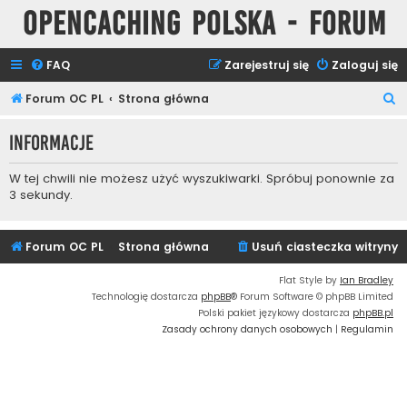
Opencaching Polska - Forum
FAQ
Zarejestruj się
Zaloguj się
S
Forum OC PL
Strona główna
z
Informacje
u
k
W tej chwili nie możesz użyć wyszukiwarki. Spróbuj ponownie za
a
3 sekundy.
j
Forum OC PL
Strona główna
Usuń ciasteczka witryny
Flat Style by
Ian Bradley
Technologię dostarcza
phpBB
® Forum Software © phpBB Limited
Polski pakiet językowy dostarcza
phpBB.pl
Zasady ochrony danych osobowych
|
Regulamin