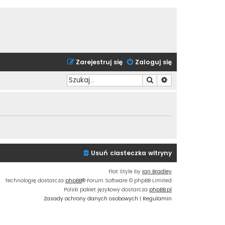
Zarejestruj się
Zaloguj się
Szukaj
Wyszukiwanie zaa
Usuń ciasteczka witryny
Flat Style by
Ian Bradley
Technologię dostarcza
phpBB
® Forum Software © phpBB Limited
Polski pakiet językowy dostarcza
phpBB.pl
Zasady ochrony danych osobowych
|
Regulamin