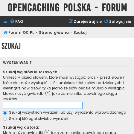
Opencaching Polska - Forum
FAQ
Zarejestruj się
Zaloguj się
Forum OC PL
Strona główna
Szukaj
Szukaj
WYSZUKIWANIE
Szukaj wg słów kluczowych:
Umieść
+
przed słowem, które musi wystąpić oraz
-
przed słowem,
które nie może wystąpić. Jeśli umieścisz listę słów oddzielonych
|
wewnątrz nawiasów, tylko jedno ze słów będzie musiało wystąpić.
Możesz użyć gwiazdki (*) jako zamiennika dowolnego ciągu
znaków.
Szukaj wszystkich wyrażeń lub użyj wyrażenia wprowadzonego
Szukaj któregokolwiek z wyrażeń
Szukaj wg autora:
Można użyć gwiazdki (*) jako zamiennika dowolnego ciągu