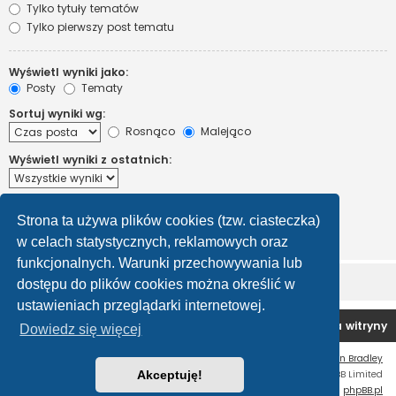
Tylko tytuły tematów
Tylko pierwszy post tematu
Wyświetl wyniki jako:
Posty
Tematy
Sortuj wyniki wg:
Rosnąco
Malejąco
Wyświetl wyniki z ostatnich:
Wyświetl pierwsze:
Strona ta używa plików cookies (tzw. ciasteczka)
Ustaw 0, aby wyświetlić cały post.
znaków w poście
w celach statystycznych, reklamowych oraz
funkcjonalnych. Warunki przechowywania lub
dostępu do plików cookies można określić w
ustawieniach przeglądarki internetowej.
Forum OC PL
Strona główna
Usuń ciasteczka witryny
Dowiedz się więcej
Flat Style by
Ian Bradley
Technologię dostarcza
Akceptuję!
phpBB
® Forum Software © phpBB Limited
Polski pakiet językowy dostarcza
phpBB.pl