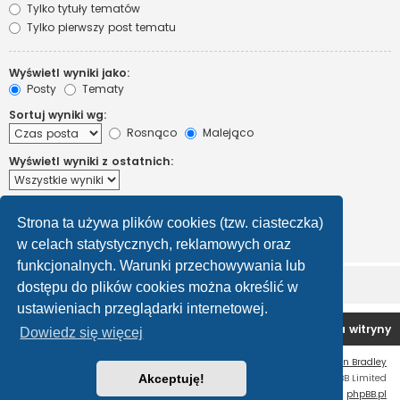
Tylko tytuły tematów
Tylko pierwszy post tematu
Wyświetl wyniki jako:
Posty
Tematy
Sortuj wyniki wg:
Rosnąco
Malejąco
Wyświetl wyniki z ostatnich:
Wyświetl pierwsze:
Strona ta używa plików cookies (tzw. ciasteczka)
Ustaw 0, aby wyświetlić cały post.
znaków w poście
w celach statystycznych, reklamowych oraz
funkcjonalnych. Warunki przechowywania lub
dostępu do plików cookies można określić w
ustawieniach przeglądarki internetowej.
Forum OC PL
Strona główna
Usuń ciasteczka witryny
Dowiedz się więcej
Flat Style by
Ian Bradley
Technologię dostarcza
Akceptuję!
phpBB
® Forum Software © phpBB Limited
Polski pakiet językowy dostarcza
phpBB.pl