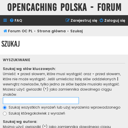
Opencaching Polska - Forum
FAQ
Zarejestruj się
Zaloguj się
Forum OC PL
Strona główna
Szukaj
Szukaj
WYSZUKIWANIE
Szukaj wg słów kluczowych:
Umieść
+
przed słowem, które musi wystąpić oraz
-
przed słowem,
które nie może wystąpić. Jeśli umieścisz listę słów oddzielonych
|
wewnątrz nawiasów, tylko jedno ze słów będzie musiało wystąpić.
Możesz użyć gwiazdki (*) jako zamiennika dowolnego ciągu
znaków.
Szukaj wszystkich wyrażeń lub użyj wyrażenia wprowadzonego
Szukaj któregokolwiek z wyrażeń
Szukaj wg autora:
Można użyć gwiazdki (*) jako zamiennika dowolnego ciągu