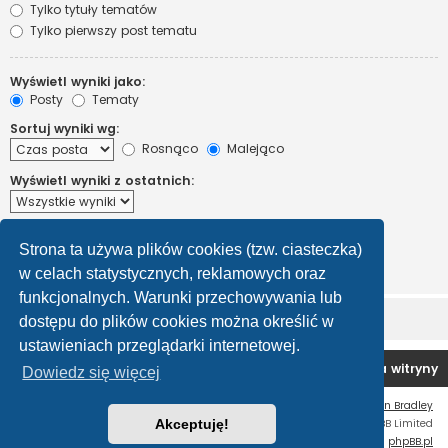
Tylko tytuły tematów
Tylko pierwszy post tematu
Wyświetl wyniki jako:
Posty
Tematy
Sortuj wyniki wg:
Rosnąco
Malejąco
Wyświetl wyniki z ostatnich:
Wyświetl pierwsze:
Strona ta używa plików cookies (tzw. ciasteczka)
Ustaw 0, aby wyświetlić cały post.
znaków w poście
w celach statystycznych, reklamowych oraz
funkcjonalnych. Warunki przechowywania lub
dostępu do plików cookies można określić w
ustawieniach przeglądarki internetowej.
Forum OC PL
Strona główna
Usuń ciasteczka witryny
Dowiedz się więcej
Flat Style by
Ian Bradley
Technologię dostarcza
Akceptuję!
phpBB
® Forum Software © phpBB Limited
Polski pakiet językowy dostarcza
phpBB.pl