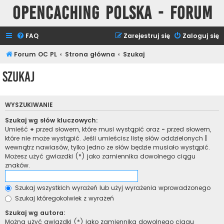
Opencaching Polska - Forum
FAQ
Zarejestruj się
Zaloguj się
Forum OC PL
Strona główna
Szukaj
Szukaj
WYSZUKIWANIE
Szukaj wg słów kluczowych:
Umieść
+
przed słowem, które musi wystąpić oraz
-
przed słowem,
które nie może wystąpić. Jeśli umieścisz listę słów oddzielonych
|
wewnątrz nawiasów, tylko jedno ze słów będzie musiało wystąpić.
Możesz użyć gwiazdki (*) jako zamiennika dowolnego ciągu
znaków.
Szukaj wszystkich wyrażeń lub użyj wyrażenia wprowadzonego
Szukaj któregokolwiek z wyrażeń
Szukaj wg autora:
Można użyć gwiazdki (*) jako zamiennika dowolnego ciągu