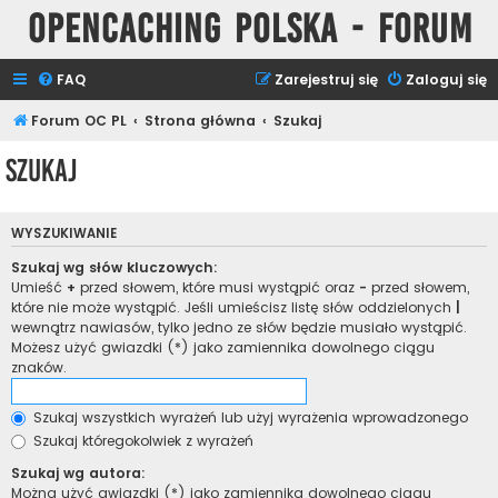
Opencaching Polska - Forum
FAQ
Zarejestruj się
Zaloguj się
Forum OC PL
Strona główna
Szukaj
Szukaj
WYSZUKIWANIE
Szukaj wg słów kluczowych:
Umieść
+
przed słowem, które musi wystąpić oraz
-
przed słowem,
które nie może wystąpić. Jeśli umieścisz listę słów oddzielonych
|
wewnątrz nawiasów, tylko jedno ze słów będzie musiało wystąpić.
Możesz użyć gwiazdki (*) jako zamiennika dowolnego ciągu
znaków.
Szukaj wszystkich wyrażeń lub użyj wyrażenia wprowadzonego
Szukaj któregokolwiek z wyrażeń
Szukaj wg autora:
Można użyć gwiazdki (*) jako zamiennika dowolnego ciągu