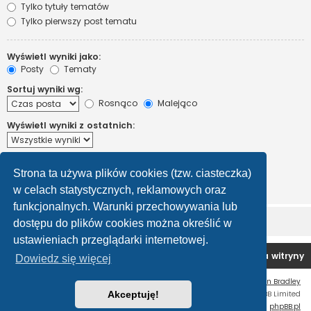
Tylko tytuły tematów
Tylko pierwszy post tematu
Wyświetl wyniki jako:
Posty
Tematy
Sortuj wyniki wg:
Rosnąco
Malejąco
Wyświetl wyniki z ostatnich:
Wyświetl pierwsze:
Strona ta używa plików cookies (tzw. ciasteczka)
Ustaw 0, aby wyświetlić cały post.
znaków w poście
w celach statystycznych, reklamowych oraz
funkcjonalnych. Warunki przechowywania lub
dostępu do plików cookies można określić w
ustawieniach przeglądarki internetowej.
Forum OC PL
Strona główna
Usuń ciasteczka witryny
Dowiedz się więcej
Flat Style by
Ian Bradley
Technologię dostarcza
Akceptuję!
phpBB
® Forum Software © phpBB Limited
Polski pakiet językowy dostarcza
phpBB.pl