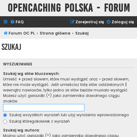
Opencaching Polska - Forum
FAQ
Zarejestruj się
Zaloguj się
Forum OC PL
Strona główna
Szukaj
Szukaj
WYSZUKIWANIE
Szukaj wg słów kluczowych:
Umieść
+
przed słowem, które musi wystąpić oraz
-
przed słowem,
które nie może wystąpić. Jeśli umieścisz listę słów oddzielonych
|
wewnątrz nawiasów, tylko jedno ze słów będzie musiało wystąpić.
Możesz użyć gwiazdki (*) jako zamiennika dowolnego ciągu
znaków.
Szukaj wszystkich wyrażeń lub użyj wyrażenia wprowadzonego
Szukaj któregokolwiek z wyrażeń
Szukaj wg autora:
Można użyć gwiazdki (*) jako zamiennika dowolnego ciągu