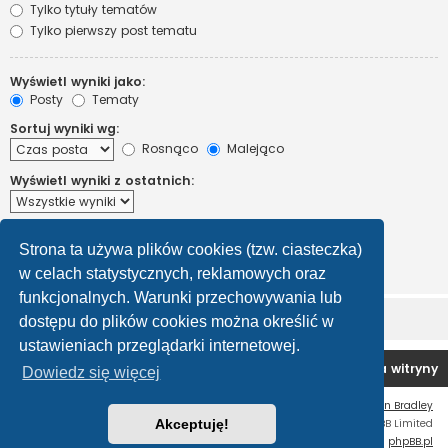
Tylko tytuły tematów
Tylko pierwszy post tematu
Wyświetl wyniki jako:
Posty
Tematy
Sortuj wyniki wg:
Rosnąco
Malejąco
Wyświetl wyniki z ostatnich:
Wyświetl pierwsze:
Strona ta używa plików cookies (tzw. ciasteczka)
Ustaw 0, aby wyświetlić cały post.
znaków w poście
w celach statystycznych, reklamowych oraz
funkcjonalnych. Warunki przechowywania lub
dostępu do plików cookies można określić w
ustawieniach przeglądarki internetowej.
Forum OC PL
Strona główna
Usuń ciasteczka witryny
Dowiedz się więcej
Flat Style by
Ian Bradley
Technologię dostarcza
Akceptuję!
phpBB
® Forum Software © phpBB Limited
Polski pakiet językowy dostarcza
phpBB.pl