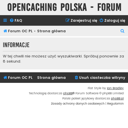
Opencaching Polska - Forum
FAQ
Zarejestruj się
Zaloguj się
S
Forum OC PL
Strona główna
z
Informacje
u
k
W tej chwili nie możesz użyć wyszukiwarki. Spróbuj ponownie za
a
8 sekund.
j
Forum OC PL
Strona główna
Usuń ciasteczka witryny
Flat Style by
Ian Bradley
Technologię dostarcza
phpBB
® Forum Software © phpBB Limited
Polski pakiet językowy dostarcza
phpBB.pl
Zasady ochrony danych osobowych
|
Regulamin