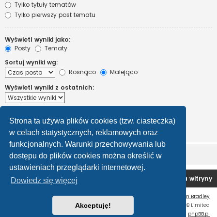
Tylko tytuły tematów
Tylko pierwszy post tematu
Wyświetl wyniki jako:
Posty
Tematy
Sortuj wyniki wg:
Rosnąco
Malejąco
Wyświetl wyniki z ostatnich:
Wyświetl pierwsze:
Strona ta używa plików cookies (tzw. ciasteczka)
Ustaw 0, aby wyświetlić cały post.
znaków w poście
w celach statystycznych, reklamowych oraz
funkcjonalnych. Warunki przechowywania lub
dostępu do plików cookies można określić w
ustawieniach przeglądarki internetowej.
Forum OC PL
Strona główna
Usuń ciasteczka witryny
Dowiedz się więcej
Flat Style by
Ian Bradley
Technologię dostarcza
Akceptuję!
phpBB
® Forum Software © phpBB Limited
Polski pakiet językowy dostarcza
phpBB.pl