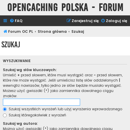
Opencaching Polska - Forum
FAQ
Zarejestruj się
Zaloguj się
Forum OC PL
Strona główna
Szukaj
Szukaj
WYSZUKIWANIE
Szukaj wg słów kluczowych:
Umieść
+
przed słowem, które musi wystąpić oraz
-
przed słowem,
które nie może wystąpić. Jeśli umieścisz listę słów oddzielonych
|
wewnątrz nawiasów, tylko jedno ze słów będzie musiało wystąpić.
Możesz użyć gwiazdki (*) jako zamiennika dowolnego ciągu
znaków.
Szukaj wszystkich wyrażeń lub użyj wyrażenia wprowadzonego
Szukaj któregokolwiek z wyrażeń
Szukaj wg autora:
Można użyć gwiazdki (*) jako zamiennika dowolnego ciągu