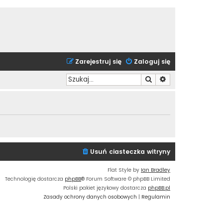
Zarejestruj się
Zaloguj się
Szukaj
Wyszukiwanie zaa
Usuń ciasteczka witryny
Flat Style by
Ian Bradley
Technologię dostarcza
phpBB
® Forum Software © phpBB Limited
Polski pakiet językowy dostarcza
phpBB.pl
Zasady ochrony danych osobowych
|
Regulamin