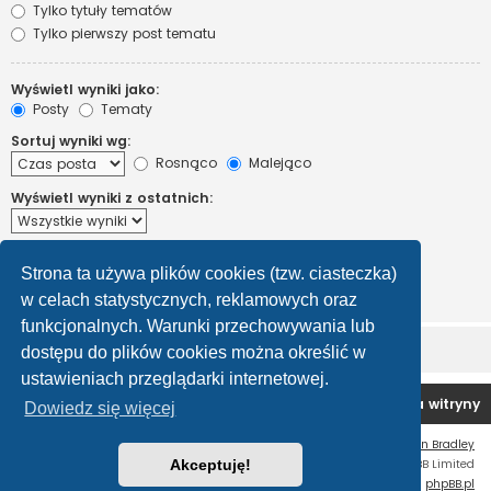
Tylko tytuły tematów
Tylko pierwszy post tematu
Wyświetl wyniki jako:
Posty
Tematy
Sortuj wyniki wg:
Rosnąco
Malejąco
Wyświetl wyniki z ostatnich:
Wyświetl pierwsze:
Strona ta używa plików cookies (tzw. ciasteczka)
Ustaw 0, aby wyświetlić cały post.
znaków w poście
w celach statystycznych, reklamowych oraz
funkcjonalnych. Warunki przechowywania lub
dostępu do plików cookies można określić w
ustawieniach przeglądarki internetowej.
Forum OC PL
Strona główna
Usuń ciasteczka witryny
Dowiedz się więcej
Flat Style by
Ian Bradley
Technologię dostarcza
Akceptuję!
phpBB
® Forum Software © phpBB Limited
Polski pakiet językowy dostarcza
phpBB.pl