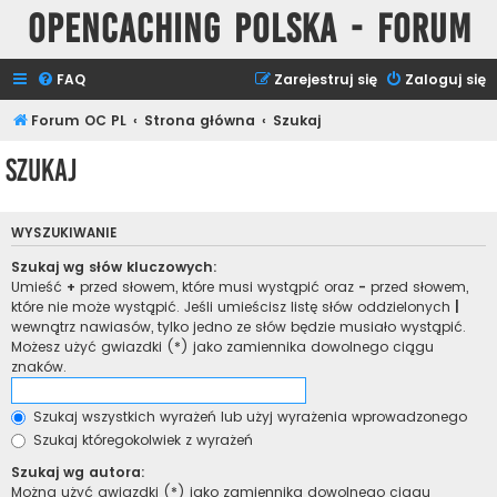
Opencaching Polska - Forum
FAQ
Zarejestruj się
Zaloguj się
Forum OC PL
Strona główna
Szukaj
Szukaj
WYSZUKIWANIE
Szukaj wg słów kluczowych:
Umieść
+
przed słowem, które musi wystąpić oraz
-
przed słowem,
które nie może wystąpić. Jeśli umieścisz listę słów oddzielonych
|
wewnątrz nawiasów, tylko jedno ze słów będzie musiało wystąpić.
Możesz użyć gwiazdki (*) jako zamiennika dowolnego ciągu
znaków.
Szukaj wszystkich wyrażeń lub użyj wyrażenia wprowadzonego
Szukaj któregokolwiek z wyrażeń
Szukaj wg autora:
Można użyć gwiazdki (*) jako zamiennika dowolnego ciągu