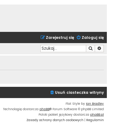
Zarejestruj się
Zaloguj się
Szukaj
Wyszukiwanie zaa
Usuń ciasteczka witryny
Flat Style by
Ian Bradley
Technologię dostarcza
phpBB
® Forum Software © phpBB Limited
Polski pakiet językowy dostarcza
phpBB.pl
Zasady ochrony danych osobowych
|
Regulamin