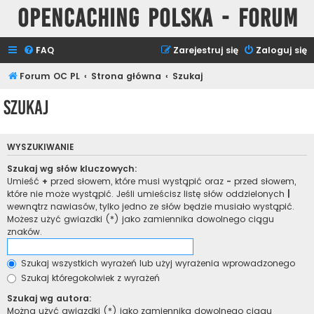
Opencaching Polska - Forum
FAQ
Zarejestruj się
Zaloguj się
Forum OC PL
Strona główna
Szukaj
Szukaj
WYSZUKIWANIE
Szukaj wg słów kluczowych:
Umieść
+
przed słowem, które musi wystąpić oraz
-
przed słowem,
które nie może wystąpić. Jeśli umieścisz listę słów oddzielonych
|
wewnątrz nawiasów, tylko jedno ze słów będzie musiało wystąpić.
Możesz użyć gwiazdki (*) jako zamiennika dowolnego ciągu
znaków.
Szukaj wszystkich wyrażeń lub użyj wyrażenia wprowadzonego
Szukaj któregokolwiek z wyrażeń
Szukaj wg autora:
Można użyć gwiazdki (*) jako zamiennika dowolnego ciągu