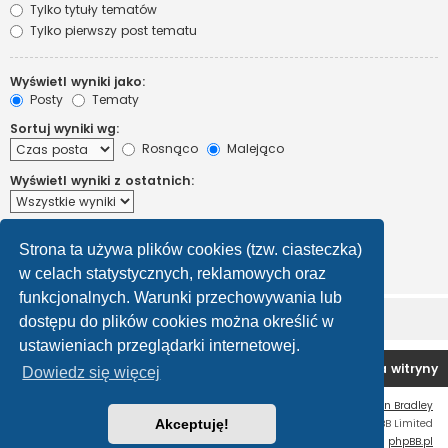
Tylko tytuły tematów
Tylko pierwszy post tematu
Wyświetl wyniki jako:
Posty
Tematy
Sortuj wyniki wg:
Rosnąco
Malejąco
Wyświetl wyniki z ostatnich:
Wyświetl pierwsze:
Strona ta używa plików cookies (tzw. ciasteczka)
Ustaw 0, aby wyświetlić cały post.
znaków w poście
w celach statystycznych, reklamowych oraz
funkcjonalnych. Warunki przechowywania lub
dostępu do plików cookies można określić w
ustawieniach przeglądarki internetowej.
Forum OC PL
Strona główna
Usuń ciasteczka witryny
Dowiedz się więcej
Flat Style by
Ian Bradley
Technologię dostarcza
Akceptuję!
phpBB
® Forum Software © phpBB Limited
Polski pakiet językowy dostarcza
phpBB.pl