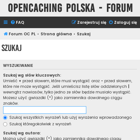
Opencaching Polska - Forum
FAQ
Zarejestruj się
Zaloguj się
Forum OC PL
Strona główna
Szukaj
Szukaj
WYSZUKIWANIE
Szukaj wg słów kluczowych:
Umieść
+
przed słowem, które musi wystąpić oraz
-
przed słowem,
które nie może wystąpić. Jeśli umieścisz listę słów oddzielonych
|
wewnątrz nawiasów, tylko jedno ze słów będzie musiało wystąpić.
Możesz użyć gwiazdki (*) jako zamiennika dowolnego ciągu
znaków.
Szukaj wszystkich wyrażeń lub użyj wyrażenia wprowadzonego
Szukaj któregokolwiek z wyrażeń
Szukaj wg autora:
Można użyć gwiazdki (*) jako zamiennika dowolnego ciągu