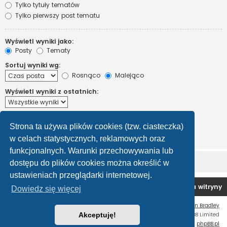
Tylko tytuły tematów
Tylko pierwszy post tematu
Wyświetl wyniki jako:
Posty
Tematy
Sortuj wyniki wg:
Rosnąco
Malejąco
Wyświetl wyniki z ostatnich:
Wyświetl pierwsze:
Strona ta używa plików cookies (tzw. ciasteczka)
Ustaw 0, aby wyświetlić cały post.
znaków w poście
w celach statystycznych, reklamowych oraz
funkcjonalnych. Warunki przechowywania lub
dostępu do plików cookies można określić w
ustawieniach przeglądarki internetowej.
Forum OC PL
Strona główna
Usuń ciasteczka witryny
Dowiedz się więcej
Flat Style by
Ian Bradley
Technologię dostarcza
Akceptuję!
phpBB
® Forum Software © phpBB Limited
Polski pakiet językowy dostarcza
phpBB.pl