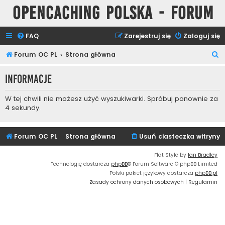
Opencaching Polska - Forum
FAQ
Zarejestruj się
Zaloguj się
S
Forum OC PL
Strona główna
z
Informacje
u
k
W tej chwili nie możesz użyć wyszukiwarki. Spróbuj ponownie za
a
4 sekundy.
j
Forum OC PL
Strona główna
Usuń ciasteczka witryny
Flat Style by
Ian Bradley
Technologię dostarcza
phpBB
® Forum Software © phpBB Limited
Polski pakiet językowy dostarcza
phpBB.pl
Zasady ochrony danych osobowych
|
Regulamin