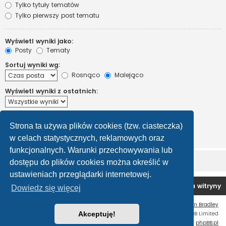
Tylko tytuły tematów
Tylko pierwszy post tematu
Wyświetl wyniki jako:
Posty
Tematy
Sortuj wyniki wg:
Rosnąco
Malejąco
Wyświetl wyniki z ostatnich:
Wyświetl pierwsze:
Strona ta używa plików cookies (tzw. ciasteczka)
Ustaw 0, aby wyświetlić cały post.
znaków w poście
w celach statystycznych, reklamowych oraz
funkcjonalnych. Warunki przechowywania lub
dostępu do plików cookies można określić w
ustawieniach przeglądarki internetowej.
Forum OC PL
Strona główna
Usuń ciasteczka witryny
Dowiedz się więcej
Flat Style by
Ian Bradley
Technologię dostarcza
Akceptuję!
phpBB
® Forum Software © phpBB Limited
Polski pakiet językowy dostarcza
phpBB.pl