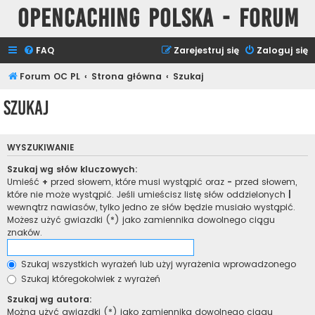
Opencaching Polska - Forum
FAQ
Zarejestruj się
Zaloguj się
Forum OC PL
Strona główna
Szukaj
Szukaj
WYSZUKIWANIE
Szukaj wg słów kluczowych:
Umieść
+
przed słowem, które musi wystąpić oraz
-
przed słowem,
które nie może wystąpić. Jeśli umieścisz listę słów oddzielonych
|
wewnątrz nawiasów, tylko jedno ze słów będzie musiało wystąpić.
Możesz użyć gwiazdki (*) jako zamiennika dowolnego ciągu
znaków.
Szukaj wszystkich wyrażeń lub użyj wyrażenia wprowadzonego
Szukaj któregokolwiek z wyrażeń
Szukaj wg autora:
Można użyć gwiazdki (*) jako zamiennika dowolnego ciągu