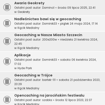
Awaria Geokrety
Ostatni post autor:
Domino1
«
środa 09 lipca 2025, 22:41
w
Geokrety
Nadleśnictwo bawi się w geocaching
Ostatni post autor:
Dominik33
«
piątek 24 maja 2024, 17:14
w
Kącik Medialny
Geocaching w Nasze Miasto Szczecin
Ostatni post autor:
200e200w
«
niedziela 21 kwietnia 2024,
22:45
w
Kącik Medialny
Aplikacje
Ostatni post autor:
Dominik33
«
sobota 06 kwietnia 2024,
17:02
w
Hyde Park
Geocaching w Trójce
Ostatni post autor:
bartek-111
«
sobota 21 października 2023,
23:29
w
Kącik Medialny
Opencaching na jarocińskim festiwalu
Ostatni post autor:
szabla
«
środa 12 lipca 2023, 22:37
w
Kącik Medialny