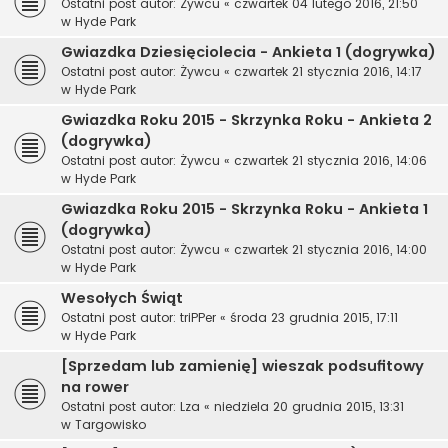
Ostatni post autor:
Żywcu
«
czwartek 04 lutego 2016, 21:50
w
Hyde Park
Gwiazdka Dziesięciolecia - Ankieta 1 (dogrywka)
Ostatni post autor:
Żywcu
«
czwartek 21 stycznia 2016, 14:17
w
Hyde Park
Gwiazdka Roku 2015 - Skrzynka Roku - Ankieta 2
(dogrywka)
Ostatni post autor:
Żywcu
«
czwartek 21 stycznia 2016, 14:06
w
Hyde Park
Gwiazdka Roku 2015 - Skrzynka Roku - Ankieta 1
(dogrywka)
Ostatni post autor:
Żywcu
«
czwartek 21 stycznia 2016, 14:00
w
Hyde Park
Wesołych Świąt
Ostatni post autor:
triPPer
«
środa 23 grudnia 2015, 17:11
w
Hyde Park
[Sprzedam lub zamienię] wieszak podsufitowy
na rower
Ostatni post autor:
Lza
«
niedziela 20 grudnia 2015, 13:31
w
Targowisko