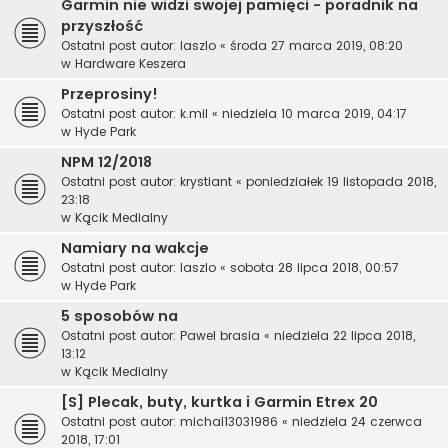
Garmin nie widzi swojej pamięci - poradnik na
przyszłość
Ostatni post autor:
laszlo
«
środa 27 marca 2019, 08:20
w
Hardware Keszera
Przeprosiny!
Ostatni post autor:
k.mil
«
niedziela 10 marca 2019, 04:17
w
Hyde Park
NPM 12/2018
Ostatni post autor:
krystiant
«
poniedziałek 19 listopada 2018,
23:18
w
Kącik Medialny
Namiary na wakcje
Ostatni post autor:
laszlo
«
sobota 28 lipca 2018, 00:57
w
Hyde Park
5 sposobów na
Ostatni post autor:
Pawel brasia
«
niedziela 22 lipca 2018,
13:12
w
Kącik Medialny
[S] Plecak, buty, kurtka i Garmin Etrex 20
Ostatni post autor:
michal13031986
«
niedziela 24 czerwca
2018, 17:01