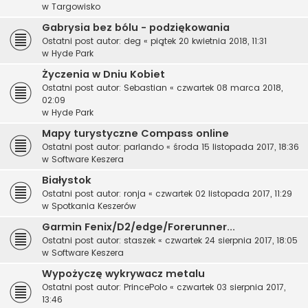
w
Targowisko
Gabrysia bez bólu - podziękowania
Ostatni post autor:
deg
«
piątek 20 kwietnia 2018, 11:31
w
Hyde Park
Życzenia w Dniu Kobiet
Ostatni post autor:
Sebastian
«
czwartek 08 marca 2018,
02:09
w
Hyde Park
Mapy turystyczne Compass online
Ostatni post autor:
parlando
«
środa 15 listopada 2017, 18:36
w
Software Keszera
Białystok
Ostatni post autor:
ronja
«
czwartek 02 listopada 2017, 11:29
w
Spotkania Keszerów
Garmin Fenix/D2/edge/Forerunner...
Ostatni post autor:
staszek
«
czwartek 24 sierpnia 2017, 18:05
w
Software Keszera
Wypożyczę wykrywacz metalu
Ostatni post autor:
PrincePolo
«
czwartek 03 sierpnia 2017,
13:46