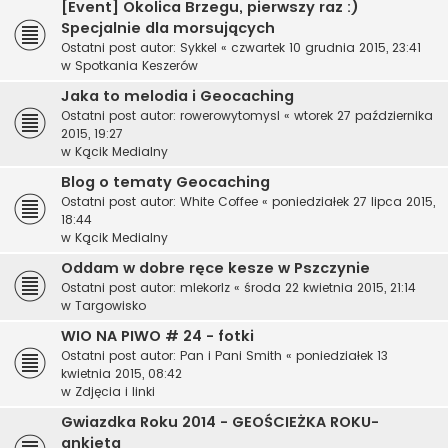
[Event] Okolica Brzegu, pierwszy raz :)
Specjalnie dla morsujących
Ostatni post autor:
Sykkel
«
czwartek 10 grudnia 2015, 23:41
w
Spotkania Keszerów
Jaka to melodia i Geocaching
Ostatni post autor:
rowerowytomysl
«
wtorek 27 października
2015, 19:27
w
Kącik Medialny
Blog o tematy Geocaching
Ostatni post autor:
White Coffee
«
poniedziałek 27 lipca 2015,
18:44
w
Kącik Medialny
Oddam w dobre ręce kesze w Pszczynie
Ostatni post autor:
mlekorlz
«
środa 22 kwietnia 2015, 21:14
w
Targowisko
WIO NA PIWO # 24 - fotki
Ostatni post autor:
Pan i Pani Smith
«
poniedziałek 13
kwietnia 2015, 08:42
w
Zdjęcia i linki
Gwiazdka Roku 2014 - GEOŚCIEŻKA ROKU-
ankieta