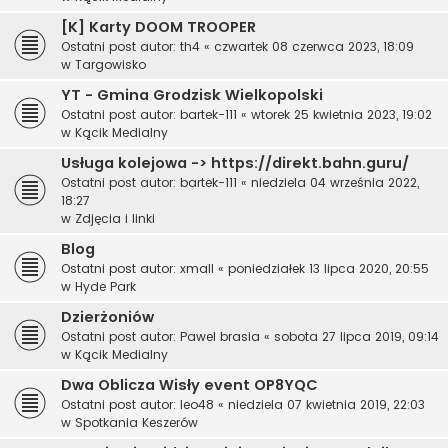
[K] Karty DOOM TROOPER
Ostatni post autor:
th4
«
czwartek 08 czerwca 2023, 18:09
w
Targowisko
YT - Gmina Grodzisk Wielkopolski
Ostatni post autor:
bartek-111
«
wtorek 25 kwietnia 2023, 19:02
w
Kącik Medialny
Usługa kolejowa -> https://direkt.bahn.guru/
Ostatni post autor:
bartek-111
«
niedziela 04 września 2022,
18:27
w
Zdjęcia i linki
Blog
Ostatni post autor:
xmall
«
poniedziałek 13 lipca 2020, 20:55
w
Hyde Park
Dzierżoniów
Ostatni post autor:
Pawel brasia
«
sobota 27 lipca 2019, 09:14
w
Kącik Medialny
Dwa Oblicza Wisły event OP8YQC
Ostatni post autor:
leo48
«
niedziela 07 kwietnia 2019, 22:03
w
Spotkania Keszerów