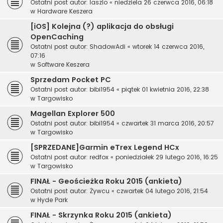
Ostatni post autor:
laszlo
«
niedziela 26 czerwca 2016, 06:18
w
Hardware Keszera
[iOS] Kolejna (?) aplikacja do obsługi
OpenCaching
Ostatni post autor:
ShadowAdi
«
wtorek 14 czerwca 2016,
07:16
w
Software Keszera
Sprzedam Pocket PC
Ostatni post autor:
bibi1954
«
piątek 01 kwietnia 2016, 22:38
w
Targowisko
Magellan Explorer 500
Ostatni post autor:
bibi1954
«
czwartek 31 marca 2016, 20:57
w
Targowisko
[SPRZEDANE]Garmin eTrex Legend HCx
Ostatni post autor:
redfox
«
poniedziałek 29 lutego 2016, 16:25
w
Targowisko
FINAŁ - Geościeżka Roku 2015 (ankieta)
Ostatni post autor:
Żywcu
«
czwartek 04 lutego 2016, 21:54
w
Hyde Park
FINAŁ - Skrzynka Roku 2015 (ankieta)