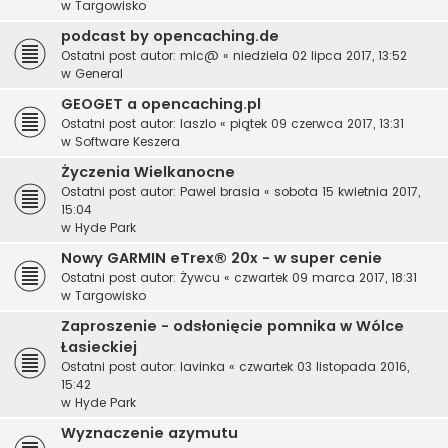
w
Targowisko
podcast by opencaching.de
Ostatni post autor:
mic@
«
niedziela 02 lipca 2017, 13:52
w
General
GEOGET a opencaching.pl
Ostatni post autor:
laszlo
«
piątek 09 czerwca 2017, 13:31
w
Software Keszera
Życzenia Wielkanocne
Ostatni post autor:
Pawel brasia
«
sobota 15 kwietnia 2017,
15:04
w
Hyde Park
Nowy GARMIN eTrex® 20x - w super cenie
Ostatni post autor:
Żywcu
«
czwartek 09 marca 2017, 18:31
w
Targowisko
Zaproszenie - odsłonięcie pomnika w Wólce
Łasieckiej
Ostatni post autor:
lavinka
«
czwartek 03 listopada 2016,
15:42
w
Hyde Park
Wyznaczenie azymutu