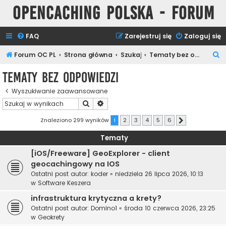
Opencaching Polska - Forum
FAQ
Zarejestruj się
Zaloguj się
S
Forum OC PL
Strona główna
Szukaj
Tematy bez odpowiedzi
z
Tematy bez odpowiedzi
u
Wyszukiwanie zaawansowane
k
Szukaj
Wyszukiwanie zaawansowane
a
j
Znaleziono 299 wyników
1
2
3
4
5
6
Następna
Tematy
[iOS/Freeware] GeoExplorer - client
geocachingowy na IOS
Ostatni post autor:
koder
«
niedziela 26 lipca 2026, 10:13
w
Software Keszera
infrastruktura krytyczna a krety?
Ostatni post autor:
Domino1
«
środa 10 czerwca 2026, 23:25
w
Geokrety