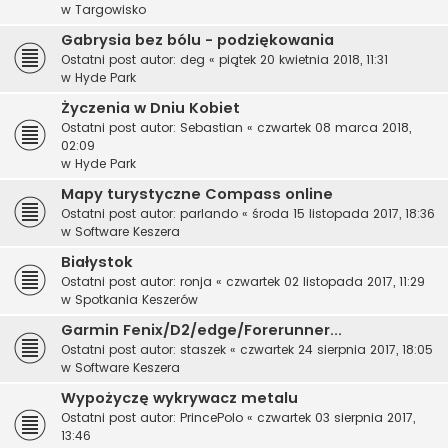
w
Targowisko
Gabrysia bez bólu - podziękowania
Ostatni post autor:
deg
«
piątek 20 kwietnia 2018, 11:31
w
Hyde Park
Życzenia w Dniu Kobiet
Ostatni post autor:
Sebastian
«
czwartek 08 marca 2018,
02:09
w
Hyde Park
Mapy turystyczne Compass online
Ostatni post autor:
parlando
«
środa 15 listopada 2017, 18:36
w
Software Keszera
Białystok
Ostatni post autor:
ronja
«
czwartek 02 listopada 2017, 11:29
w
Spotkania Keszerów
Garmin Fenix/D2/edge/Forerunner...
Ostatni post autor:
staszek
«
czwartek 24 sierpnia 2017, 18:05
w
Software Keszera
Wypożyczę wykrywacz metalu
Ostatni post autor:
PrincePolo
«
czwartek 03 sierpnia 2017,
13:46