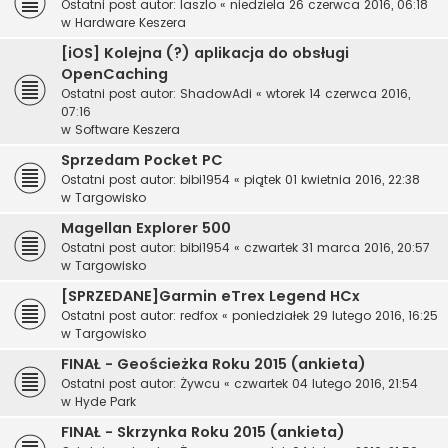
Ostatni post autor:
laszlo
«
niedziela 26 czerwca 2016, 06:18
w
Hardware Keszera
[iOS] Kolejna (?) aplikacja do obsługi
OpenCaching
Ostatni post autor:
ShadowAdi
«
wtorek 14 czerwca 2016,
07:16
w
Software Keszera
Sprzedam Pocket PC
Ostatni post autor:
bibi1954
«
piątek 01 kwietnia 2016, 22:38
w
Targowisko
Magellan Explorer 500
Ostatni post autor:
bibi1954
«
czwartek 31 marca 2016, 20:57
w
Targowisko
[SPRZEDANE]Garmin eTrex Legend HCx
Ostatni post autor:
redfox
«
poniedziałek 29 lutego 2016, 16:25
w
Targowisko
FINAŁ - Geościeżka Roku 2015 (ankieta)
Ostatni post autor:
Żywcu
«
czwartek 04 lutego 2016, 21:54
w
Hyde Park
FINAŁ - Skrzynka Roku 2015 (ankieta)