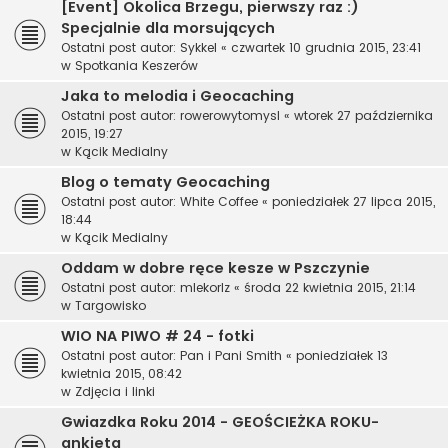
[Event] Okolica Brzegu, pierwszy raz :)
Specjalnie dla morsujących
Ostatni post autor:
Sykkel
«
czwartek 10 grudnia 2015, 23:41
w
Spotkania Keszerów
Jaka to melodia i Geocaching
Ostatni post autor:
rowerowytomysl
«
wtorek 27 października
2015, 19:27
w
Kącik Medialny
Blog o tematy Geocaching
Ostatni post autor:
White Coffee
«
poniedziałek 27 lipca 2015,
18:44
w
Kącik Medialny
Oddam w dobre ręce kesze w Pszczynie
Ostatni post autor:
mlekorlz
«
środa 22 kwietnia 2015, 21:14
w
Targowisko
WIO NA PIWO # 24 - fotki
Ostatni post autor:
Pan i Pani Smith
«
poniedziałek 13
kwietnia 2015, 08:42
w
Zdjęcia i linki
Gwiazdka Roku 2014 - GEOŚCIEŻKA ROKU-
ankieta