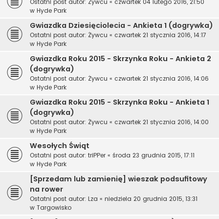
Ostatni post autor:
Żywcu
«
czwartek 04 lutego 2016, 21:50
w
Hyde Park
Gwiazdka Dziesięciolecia - Ankieta 1 (dogrywka)
Ostatni post autor:
Żywcu
«
czwartek 21 stycznia 2016, 14:17
w
Hyde Park
Gwiazdka Roku 2015 - Skrzynka Roku - Ankieta 2
(dogrywka)
Ostatni post autor:
Żywcu
«
czwartek 21 stycznia 2016, 14:06
w
Hyde Park
Gwiazdka Roku 2015 - Skrzynka Roku - Ankieta 1
(dogrywka)
Ostatni post autor:
Żywcu
«
czwartek 21 stycznia 2016, 14:00
w
Hyde Park
Wesołych Świąt
Ostatni post autor:
triPPer
«
środa 23 grudnia 2015, 17:11
w
Hyde Park
[Sprzedam lub zamienię] wieszak podsufitowy
na rower
Ostatni post autor:
Lza
«
niedziela 20 grudnia 2015, 13:31
w
Targowisko