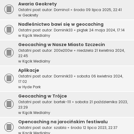
Awaria Geokrety
Ostatni post autor:
Domino1
«
środa 09 lipca 2025, 22:41
w
Geokrety
Nadleśnictwo bawi się w geocaching
Ostatni post autor:
Dominik33
«
piątek 24 maja 2024, 17:14
w
Kącik Medialny
Geocaching w Nasze Miasto Szczecin
Ostatni post autor:
200e200w
«
niedziela 21 kwietnia 2024,
22:45
w
Kącik Medialny
Aplikacje
Ostatni post autor:
Dominik33
«
sobota 06 kwietnia 2024,
17:02
w
Hyde Park
Geocaching w Trójce
Ostatni post autor:
bartek-111
«
sobota 21 października 2023,
23:29
w
Kącik Medialny
Opencaching na jarocińskim festiwalu
Ostatni post autor:
szabla
«
środa 12 lipca 2023, 22:37
w
Kącik Medialny