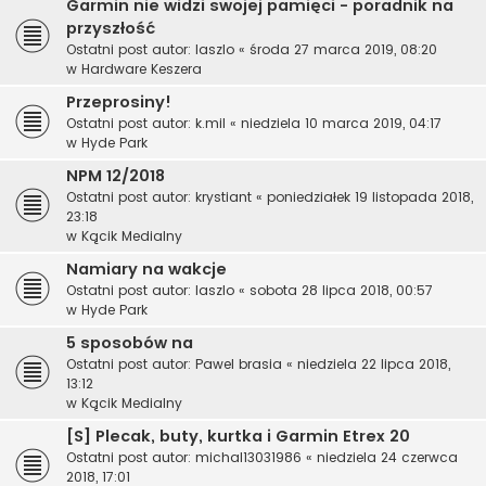
Garmin nie widzi swojej pamięci - poradnik na
przyszłość
Ostatni post autor:
laszlo
«
środa 27 marca 2019, 08:20
w
Hardware Keszera
Przeprosiny!
Ostatni post autor:
k.mil
«
niedziela 10 marca 2019, 04:17
w
Hyde Park
NPM 12/2018
Ostatni post autor:
krystiant
«
poniedziałek 19 listopada 2018,
23:18
w
Kącik Medialny
Namiary na wakcje
Ostatni post autor:
laszlo
«
sobota 28 lipca 2018, 00:57
w
Hyde Park
5 sposobów na
Ostatni post autor:
Pawel brasia
«
niedziela 22 lipca 2018,
13:12
w
Kącik Medialny
[S] Plecak, buty, kurtka i Garmin Etrex 20
Ostatni post autor:
michal13031986
«
niedziela 24 czerwca
2018, 17:01