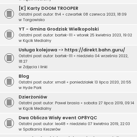
[K] Karty DOOM TROOPER
Ostatni post autor:
th4
«
czwartek 08 czerwca 2023, 18:09
w
Targowisko
YT - Gmina Grodzisk Wielkopolski
Ostatni post autor:
bartek-111
«
wtorek 25 kwietnia 2023, 19:02
w
Kącik Medialny
Usługa kolejowa -> https://direkt.bahn.guru/
Ostatni post autor:
bartek-111
«
niedziela 04 września 2022,
18:27
w
Zdjęcia i linki
Blog
Ostatni post autor:
xmall
«
poniedziałek 13 lipca 2020, 20:55
w
Hyde Park
Dzierżoniów
Ostatni post autor:
Pawel brasia
«
sobota 27 lipca 2019, 09:14
w
Kącik Medialny
Dwa Oblicza Wisły event OP8YQC
Ostatni post autor:
leo48
«
niedziela 07 kwietnia 2019, 22:03
w
Spotkania Keszerów