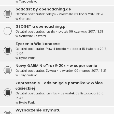
w
Targowisko
podcast by opencaching.de
Ostatni post autor:
mic@
«
niedziela 02 lipca 2017, 13:52
w
General
GEOGET a opencaching.pl
Ostatni post autor:
laszlo
«
piątek 09 czerwca 2017, 13:31
w
Software Keszera
Życzenia Wielkanocne
Ostatni post autor:
Pawel brasia
«
sobota 15 kwietnia 2017,
15:04
w
Hyde Park
Nowy GARMIN eTrex® 20x - w super cenie
Ostatni post autor:
Żywcu
«
czwartek 09 marca 2017, 18:31
w
Targowisko
Zaproszenie - odsłonięcie pomnika w Wólce
Łasieckiej
Ostatni post autor:
lavinka
«
czwartek 03 listopada 2016,
15:42
w
Hyde Park
Wyznaczenie azymutu