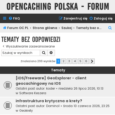
Opencaching Polska - Forum
FAQ
Zarejestruj się
Zaloguj się
S
Forum OC PL
Strona główna
Szukaj
Tematy bez odpowiedzi
z
Tematy bez odpowiedzi
u
Wyszukiwanie zaawansowane
k
Szukaj
Wyszukiwanie zaawansowane
a
j
Znaleziono 299 wyników
1
2
3
4
5
6
Następna
Tematy
[iOS/Freeware] GeoExplorer - client
geocachingowy na IOS
Ostatni post autor:
koder
«
niedziela 26 lipca 2026, 10:13
w
Software Keszera
infrastruktura krytyczna a krety?
Ostatni post autor:
Domino1
«
środa 10 czerwca 2026, 23:25
w
Geokrety