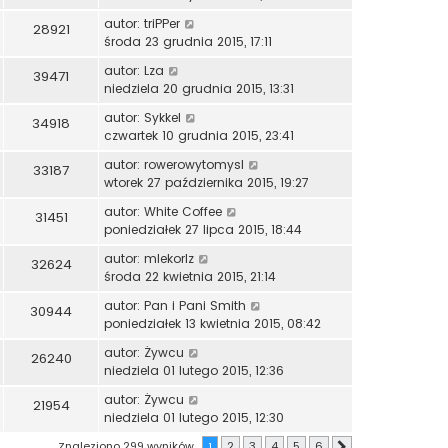
autor:
triPPer
28921
środa 23 grudnia 2015, 17:11
autor:
Lza
39471
niedziela 20 grudnia 2015, 13:31
autor:
Sykkel
34918
czwartek 10 grudnia 2015, 23:41
autor:
rowerowytomysl
33187
wtorek 27 października 2015, 19:27
autor:
White Coffee
31451
poniedziałek 27 lipca 2015, 18:44
autor:
mlekorlz
32624
środa 22 kwietnia 2015, 21:14
autor:
Pan i Pani Smith
30944
poniedziałek 13 kwietnia 2015, 08:42
autor:
Żywcu
26240
niedziela 01 lutego 2015, 12:36
autor:
Żywcu
21954
niedziela 01 lutego 2015, 12:30
Znaleziono 299 wyników
1
2
3
4
5
6
Następna