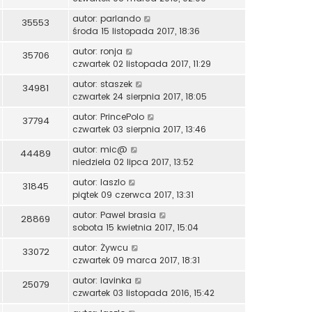
autor:
parlando
35553
środa 15 listopada 2017, 18:36
autor:
ronja
35706
czwartek 02 listopada 2017, 11:29
autor:
staszek
34981
czwartek 24 sierpnia 2017, 18:05
autor:
PrincePolo
37794
czwartek 03 sierpnia 2017, 13:46
autor:
mic@
44489
niedziela 02 lipca 2017, 13:52
autor:
laszlo
31845
piątek 09 czerwca 2017, 13:31
autor:
Pawel brasia
28869
sobota 15 kwietnia 2017, 15:04
autor:
Żywcu
33072
czwartek 09 marca 2017, 18:31
autor:
lavinka
25079
czwartek 03 listopada 2016, 15:42