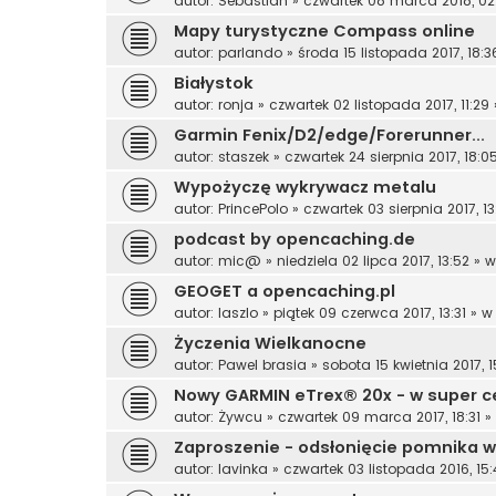
autor:
Sebastian
»
czwartek 08 marca 2018, 02
Mapy turystyczne Compass online
autor:
parlando
»
środa 15 listopada 2017, 18:3
Białystok
autor:
ronja
»
czwartek 02 listopada 2017, 11:29
Garmin Fenix/D2/edge/Forerunner...
autor:
staszek
»
czwartek 24 sierpnia 2017, 18:0
Wypożyczę wykrywacz metalu
autor:
PrincePolo
»
czwartek 03 sierpnia 2017, 13
podcast by opencaching.de
autor:
mic@
»
niedziela 02 lipca 2017, 13:52
» 
GEOGET a opencaching.pl
autor:
laszlo
»
piątek 09 czerwca 2017, 13:31
» 
Życzenia Wielkanocne
autor:
Pawel brasia
»
sobota 15 kwietnia 2017, 1
Nowy GARMIN eTrex® 20x - w super c
autor:
Żywcu
»
czwartek 09 marca 2017, 18:31
»
Zaproszenie - odsłonięcie pomnika w
autor:
lavinka
»
czwartek 03 listopada 2016, 15: