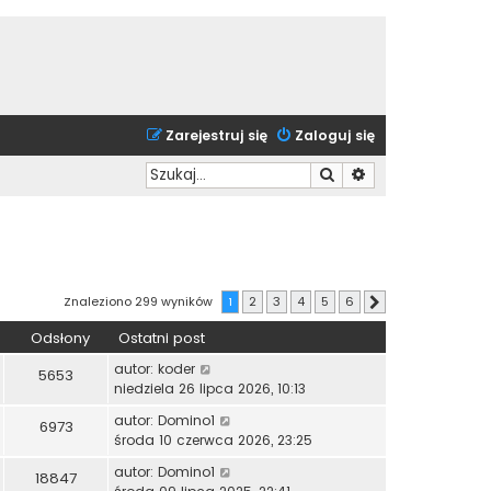
Zarejestruj się
Zaloguj się
Szukaj
Wyszukiwanie zaa
Znaleziono 299 wyników
1
2
3
4
5
6
Następna
Odsłony
Ostatni post
autor:
koder
5653
niedziela 26 lipca 2026, 10:13
autor:
Domino1
6973
środa 10 czerwca 2026, 23:25
autor:
Domino1
18847