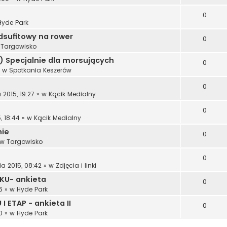
0
Hyde Park
dsufitowy na rower
0
w
Targowisko
:) Specjalnie dla morsujących
0
 w
Spotkania Keszerów
0
 2015, 19:27
» w
Kącik Medialny
0
, 18:44
» w
Kącik Medialny
nie
0
 w
Targowisko
0
ia 2015, 08:42
» w
Zdjęcia i linki
KU- ankieta
0
6
» w
Hyde Park
 ETAP - ankieta II
0
0
» w
Hyde Park