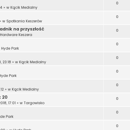
0
14
» w
Kącik Medialny
0
» w
Spotkania Keszerów
radnik na przyszłość
0
Hardware Keszera
0
w
Hyde Park
0
, 23:18
» w
Kącik Medialny
0
Hyde Park
0
:12
» w
Kącik Medialny
x 20
0
18, 17:01
» w
Targowisko
0
de Park
0