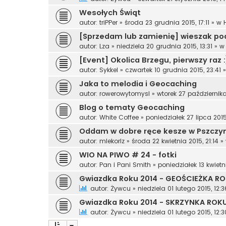
Wesołych Świąt
autor:
triPPer
»
środa 23 grudnia 2015, 17:11
» w
[Sprzedam lub zamienię] wieszak po
autor:
Lza
»
niedziela 20 grudnia 2015, 13:31
» 
[Event] Okolica Brzegu, pierwszy raz 
autor:
Sykkel
»
czwartek 10 grudnia 2015, 23:41
»
Jaka to melodia i Geocaching
autor:
rowerowytomysl
»
wtorek 27 października
Blog o tematy Geocaching
autor:
White Coffee
»
poniedziałek 27 lipca 2015
Oddam w dobre ręce kesze w Pszczy
autor:
mlekorlz
»
środa 22 kwietnia 2015, 21:14
»
WIO NA PIWO # 24 - fotki
autor:
Pan i Pani Smith
»
poniedziałek 13 kwietn
Gwiazdka Roku 2014 - GEOŚCIEŻKA RO
autor:
Żywcu
»
niedziela 01 lutego 2015, 12:3
Gwiazdka Roku 2014 - SKRZYNKA ROKU I
autor:
Żywcu
»
niedziela 01 lutego 2015, 12:3