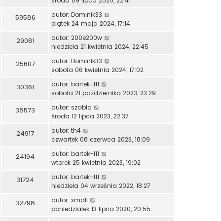
środa 09 lipca 2025, 22:41
autor:
Dominik33
59586
piątek 24 maja 2024, 17:14
autor:
200e200w
29081
niedziela 21 kwietnia 2024, 22:45
autor:
Dominik33
25607
sobota 06 kwietnia 2024, 17:02
autor:
bartek-111
30361
sobota 21 października 2023, 23:29
autor:
szabla
38573
środa 12 lipca 2023, 22:37
autor:
th4
24917
czwartek 08 czerwca 2023, 18:09
autor:
bartek-111
24194
wtorek 25 kwietnia 2023, 19:02
autor:
bartek-111
31724
niedziela 04 września 2022, 18:27
autor:
xmall
32798
poniedziałek 13 lipca 2020, 20:55