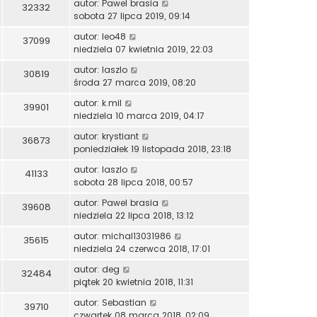
autor:
Pawel brasia
32332
sobota 27 lipca 2019, 09:14
autor:
leo48
37099
niedziela 07 kwietnia 2019, 22:03
autor:
laszlo
30819
środa 27 marca 2019, 08:20
autor:
k.mil
39901
niedziela 10 marca 2019, 04:17
autor:
krystiant
36873
poniedziałek 19 listopada 2018, 23:18
autor:
laszlo
41133
sobota 28 lipca 2018, 00:57
autor:
Pawel brasia
39608
niedziela 22 lipca 2018, 13:12
autor:
michal13031986
35615
niedziela 24 czerwca 2018, 17:01
autor:
deg
32484
piątek 20 kwietnia 2018, 11:31
autor:
Sebastian
39710
czwartek 08 marca 2018, 02:09