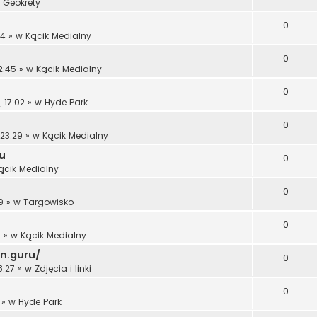
w
Geokrety
0
14
» w
Kącik Medialny
0
2:45
» w
Kącik Medialny
0
 17:02
» w
Hyde Park
0
 23:29
» w
Kącik Medialny
u
0
ącik Medialny
0
9
» w
Targowisko
0
2
» w
Kącik Medialny
hn.guru/
0
8:27
» w
Zdjęcia i linki
0
» w
Hyde Park