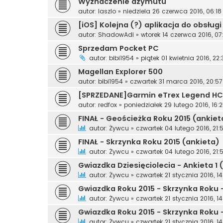
Wyznaczenie azymutu
autor:
laszlo
»
niedziela 26 czerwca 2016, 06:18
[iOS] Kolejna (?) aplikacja do obsłu
autor:
ShadowAdi
»
wtorek 14 czerwca 2016, 07
Sprzedam Pocket PC
autor:
bibi1954
»
piątek 01 kwietnia 2016, 22:
Magellan Explorer 500
autor:
bibi1954
»
czwartek 31 marca 2016, 20:57
[SPRZEDANE]Garmin eTrex Legend HC
autor:
redfox
»
poniedziałek 29 lutego 2016, 16:
FINAŁ - Geościeżka Roku 2015 (ankiet
autor:
Żywcu
»
czwartek 04 lutego 2016, 21:
FINAŁ - Skrzynka Roku 2015 (ankieta)
autor:
Żywcu
»
czwartek 04 lutego 2016, 21:
Gwiazdka Dziesięciolecia - Ankieta 1
autor:
Żywcu
»
czwartek 21 stycznia 2016, 14
Gwiazdka Roku 2015 - Skrzynka Roku 
autor:
Żywcu
»
czwartek 21 stycznia 2016, 14
Gwiazdka Roku 2015 - Skrzynka Roku 
autor:
Żywcu
»
czwartek 21 stycznia 2016, 14