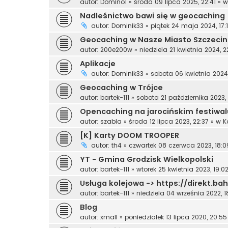
autor:
Domino1
»
środa 09 lipca 2025, 22:41
» 
Nadleśnictwo bawi się w geocaching
autor:
Dominik33
»
piątek 24 maja 2024, 17:
Geocaching w Nasze Miasto Szczecin
autor:
200e200w
»
niedziela 21 kwietnia 2024, 2
Aplikacje
autor:
Dominik33
»
sobota 06 kwietnia 2024,
Geocaching w Trójce
autor:
bartek-111
»
sobota 21 października 2023,
Opencaching na jarocińskim festiwal
autor:
szabla
»
środa 12 lipca 2023, 22:37
» w
K
[K] Karty DOOM TROOPER
autor:
th4
»
czwartek 08 czerwca 2023, 18:0
YT - Gmina Grodzisk Wielkopolski
autor:
bartek-111
»
wtorek 25 kwietnia 2023, 19:0
Usługa kolejowa -> https://direkt.ba
autor:
bartek-111
»
niedziela 04 września 2022, 1
Blog
autor:
xmall
»
poniedziałek 13 lipca 2020, 20:55