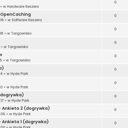
0
» w
Hardware Keszera
gi OpenCaching
0
:16
» w
Software Keszera
0
38
» w
Targowisko
0
» w
Targowisko
x
0
25
» w
Targowisko
a)
0
54
» w
Hyde Park
0
50
» w
Hyde Park
 (dogrywka)
0
:17
» w
Hyde Park
- Ankieta 2 (dogrywka)
0
:06
» w
Hyde Park
- Ankieta 1 (dogrywka)
0
:00
» w
Hyde Park