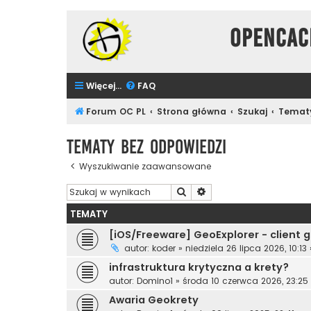
Opencac
Więcej…
FAQ
Forum OC PL
Strona główna
Szukaj
Tematy
Tematy bez odpowiedzi
Wyszukiwanie zaawansowane
Szukaj
Wyszukiwanie zaawanso
TEMATY
[iOS/Freeware] GeoExplorer - client
autor:
koder
»
niedziela 26 lipca 2026, 10:13
infrastruktura krytyczna a krety?
autor:
Domino1
»
środa 10 czerwca 2026, 23:25
Awaria Geokrety