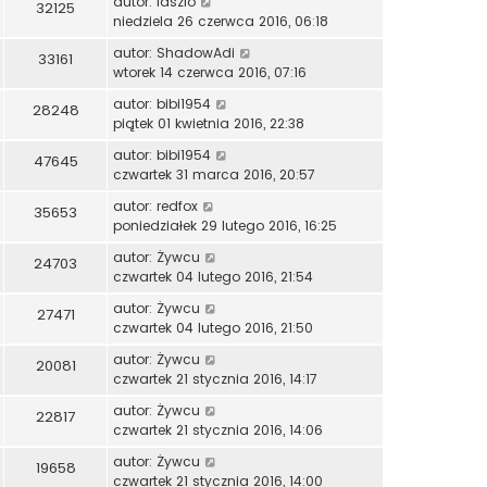
autor:
laszlo
32125
niedziela 26 czerwca 2016, 06:18
autor:
ShadowAdi
33161
wtorek 14 czerwca 2016, 07:16
autor:
bibi1954
28248
piątek 01 kwietnia 2016, 22:38
autor:
bibi1954
47645
czwartek 31 marca 2016, 20:57
autor:
redfox
35653
poniedziałek 29 lutego 2016, 16:25
autor:
Żywcu
24703
czwartek 04 lutego 2016, 21:54
autor:
Żywcu
27471
czwartek 04 lutego 2016, 21:50
autor:
Żywcu
20081
czwartek 21 stycznia 2016, 14:17
autor:
Żywcu
22817
czwartek 21 stycznia 2016, 14:06
autor:
Żywcu
19658
czwartek 21 stycznia 2016, 14:00