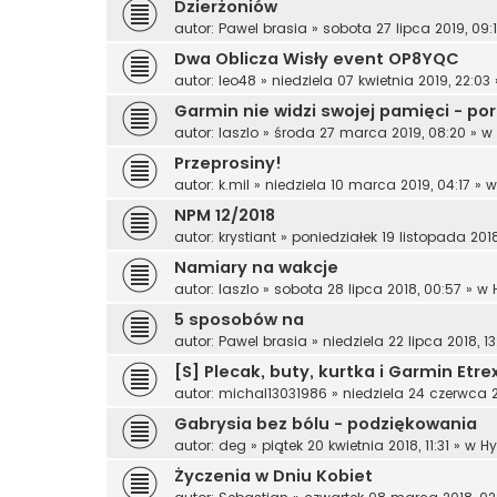
Dzierżoniów
autor:
Pawel brasia
»
sobota 27 lipca 2019, 09:
Dwa Oblicza Wisły event OP8YQC
autor:
leo48
»
niedziela 07 kwietnia 2019, 22:03
Garmin nie widzi swojej pamięci - po
autor:
laszlo
»
środa 27 marca 2019, 08:20
» w
Przeprosiny!
autor:
k.mil
»
niedziela 10 marca 2019, 04:17
» 
NPM 12/2018
autor:
krystiant
»
poniedziałek 19 listopada 2018
Namiary na wakcje
autor:
laszlo
»
sobota 28 lipca 2018, 00:57
» w
5 sposobów na
autor:
Pawel brasia
»
niedziela 22 lipca 2018, 13
[S] Plecak, buty, kurtka i Garmin Etre
autor:
michal13031986
»
niedziela 24 czerwca 20
Gabrysia bez bólu - podziękowania
autor:
deg
»
piątek 20 kwietnia 2018, 11:31
» w
Hy
Życzenia w Dniu Kobiet