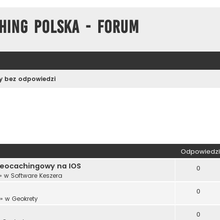
hing Polska - Forum
 bez odpowiedzi
wane
Odpowiedzi
 geocachingowy na IOS
0
» w
Software Keszera
0
» w
Geokrety
0