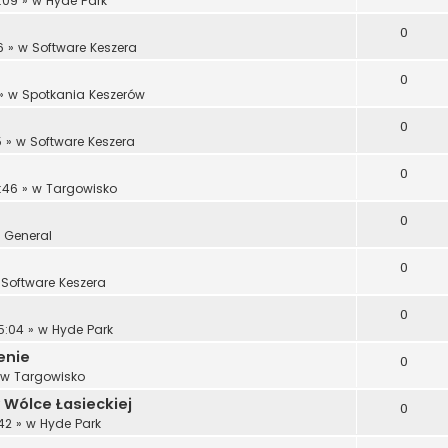
:09
» w
Hyde Park
0
6
» w
Software Keszera
0
» w
Spotkania Keszerów
0
5
» w
Software Keszera
0
:46
» w
Targowisko
0
w
General
0
w
Software Keszera
0
5:04
» w
Hyde Park
enie
0
 w
Targowisko
 Wólce Łasieckiej
0
42
» w
Hyde Park