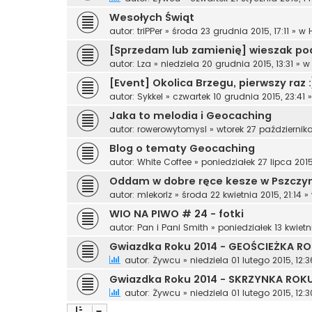
Wesołych Świąt
autor:
triPPer
»
środa 23 grudnia 2015, 17:11
» w
[Sprzedam lub zamienię] wieszak po
autor:
Lza
»
niedziela 20 grudnia 2015, 13:31
» 
[Event] Okolica Brzegu, pierwszy raz 
autor:
Sykkel
»
czwartek 10 grudnia 2015, 23:41
»
Jaka to melodia i Geocaching
autor:
rowerowytomysl
»
wtorek 27 października
Blog o tematy Geocaching
autor:
White Coffee
»
poniedziałek 27 lipca 2015
Oddam w dobre ręce kesze w Pszczy
autor:
mlekorlz
»
środa 22 kwietnia 2015, 21:14
»
WIO NA PIWO # 24 - fotki
autor:
Pan i Pani Smith
»
poniedziałek 13 kwietn
Gwiazdka Roku 2014 - GEOŚCIEŻKA RO
autor:
Żywcu
»
niedziela 01 lutego 2015, 12:3
Gwiazdka Roku 2014 - SKRZYNKA ROKU I
autor:
Żywcu
»
niedziela 01 lutego 2015, 12:3