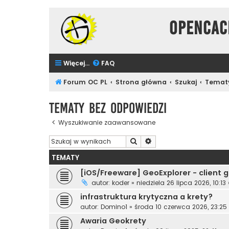
Opencac
Więcej…
FAQ
Forum OC PL
Strona główna
Szukaj
Tematy
Tematy bez odpowiedzi
Wyszukiwanie zaawansowane
Szukaj
Wyszukiwanie zaawanso
TEMATY
[iOS/Freeware] GeoExplorer - client
autor:
koder
»
niedziela 26 lipca 2026, 10:13
infrastruktura krytyczna a krety?
autor:
Domino1
»
środa 10 czerwca 2026, 23:25
Awaria Geokrety