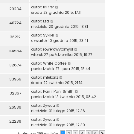
autor:
triPPer
29234
środa 23 grudnia 2015, 17:11
autor:
Lza
40724
niedziela 20 grudnia 2015, 13:31
autor:
Sykkel
36212
czwartek 10 grudnia 2015, 23:41
autor:
rowerowytomysl
34584
wtorek 27 października 2015, 19:27
autor:
White Coffee
32874
poniedziałek 27 lipca 2015, 18:44
autor:
mlekorlz
33966
środa 22 kwietnia 2015, 21:14
autor:
Pan i Pani Smith
32367
poniedziałek 13 kwietnia 2015, 08:42
autor:
Żywcu
26536
niedziela 01 lutego 2015, 12:36
autor:
Żywcu
22236
niedziela 01 lutego 2015, 12:30
Znaleziono 299 wyników
1
2
3
4
5
6
Następna