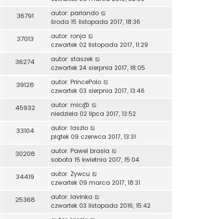
autor:
parlando
36791
środa 15 listopada 2017, 18:36
autor:
ronja
37013
czwartek 02 listopada 2017, 11:29
autor:
staszek
36274
czwartek 24 sierpnia 2017, 18:05
autor:
PrincePolo
39128
czwartek 03 sierpnia 2017, 13:46
autor:
mic@
45932
niedziela 02 lipca 2017, 13:52
autor:
laszlo
33104
piątek 09 czerwca 2017, 13:31
autor:
Pawel brasia
30208
sobota 15 kwietnia 2017, 15:04
autor:
Żywcu
34419
czwartek 09 marca 2017, 18:31
autor:
lavinka
25368
czwartek 03 listopada 2016, 15:42