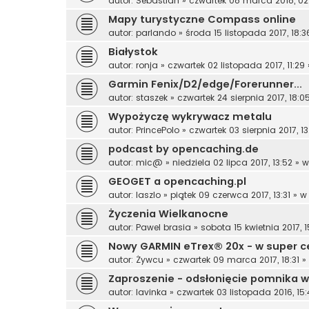
autor:
Sebastian
»
czwartek 08 marca 2018, 02
Mapy turystyczne Compass online
autor:
parlando
»
środa 15 listopada 2017, 18:3
Białystok
autor:
ronja
»
czwartek 02 listopada 2017, 11:29
Garmin Fenix/D2/edge/Forerunner...
autor:
staszek
»
czwartek 24 sierpnia 2017, 18:0
Wypożyczę wykrywacz metalu
autor:
PrincePolo
»
czwartek 03 sierpnia 2017, 13
podcast by opencaching.de
autor:
mic@
»
niedziela 02 lipca 2017, 13:52
» 
GEOGET a opencaching.pl
autor:
laszlo
»
piątek 09 czerwca 2017, 13:31
» 
Życzenia Wielkanocne
autor:
Pawel brasia
»
sobota 15 kwietnia 2017, 1
Nowy GARMIN eTrex® 20x - w super c
autor:
Żywcu
»
czwartek 09 marca 2017, 18:31
»
Zaproszenie - odsłonięcie pomnika w
autor:
lavinka
»
czwartek 03 listopada 2016, 15: