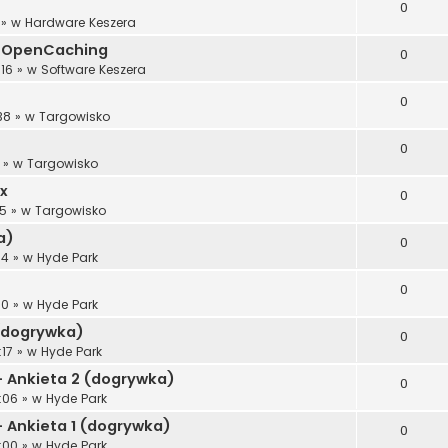
0
» w
Hardware Keszera
gi OpenCaching
0
:16
» w
Software Keszera
0
38
» w
Targowisko
0
» w
Targowisko
x
0
25
» w
Targowisko
a)
0
54
» w
Hyde Park
0
50
» w
Hyde Park
 (dogrywka)
0
:17
» w
Hyde Park
- Ankieta 2 (dogrywka)
0
:06
» w
Hyde Park
- Ankieta 1 (dogrywka)
0
:00
» w
Hyde Park