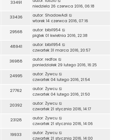
autor:
laszlo
33491
niedziela 26 czerwca 2016, 06:18
autor:
ShadowAdi
33436
wtorek 14 czerwca 2016, 07:16
autor:
bibi1954
29568
piątek 01 kwietnia 2016, 22:38
autor:
bibi1954
48941
czwartek 31 marca 2016, 20:57
autor:
redfox
36988
poniedziałek 29 lutego 2016, 16:25
autor:
Żywcu
24995
czwartek 04 lutego 2016, 21:54
autor:
Żywcu
27762
czwartek 04 lutego 2016, 21:50
autor:
Żywcu
20392
czwartek 21 stycznia 2016, 14:17
autor:
Żywcu
23128
czwartek 21 stycznia 2016, 14:06
autor:
Żywcu
19933
czwartek 21 stycznia 2016, 14:00