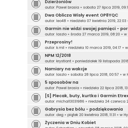
Dzierżoniów
autor:
Pawel brasia
»
sobota 27 lipca 2019, 09:
Dwa Oblicza Wisły event OP8YQC
autor:
leo48
»
niedziela 07 kwietnia 2019, 22:03
Garmin nie widzi swojej pamięci - po
autor:
laszlo
»
środa 27 marca 2019, 08:20
» w
Przeprosiny!
autor:
k.mil
»
niedziela 10 marca 2019, 04:17
» 
NPM 12/2018
autor:
krystiant
»
poniedziałek 19 listopada 2018
Namiary na wakcje
autor:
laszlo
»
sobota 28 lipca 2018, 00:57
» w
5 sposobów na
autor:
Pawel brasia
»
niedziela 22 lipca 2018, 13
[S] Plecak, buty, kurtka i Garmin Etre
autor:
michal13031986
»
niedziela 24 czerwca 20
Gabrysia bez bólu - podziękowania
autor:
deg
»
piątek 20 kwietnia 2018, 11:31
» w
Hy
Życzenia w Dniu Kobiet