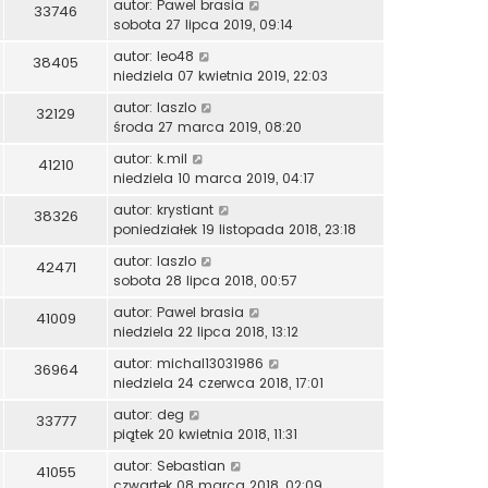
autor:
Pawel brasia
33746
sobota 27 lipca 2019, 09:14
autor:
leo48
38405
niedziela 07 kwietnia 2019, 22:03
autor:
laszlo
32129
środa 27 marca 2019, 08:20
autor:
k.mil
41210
niedziela 10 marca 2019, 04:17
autor:
krystiant
38326
poniedziałek 19 listopada 2018, 23:18
autor:
laszlo
42471
sobota 28 lipca 2018, 00:57
autor:
Pawel brasia
41009
niedziela 22 lipca 2018, 13:12
autor:
michal13031986
36964
niedziela 24 czerwca 2018, 17:01
autor:
deg
33777
piątek 20 kwietnia 2018, 11:31
autor:
Sebastian
41055
czwartek 08 marca 2018, 02:09