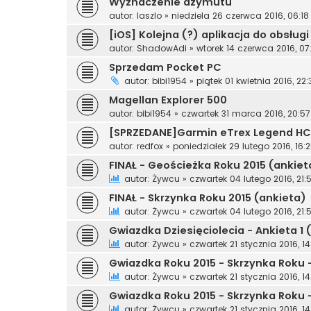
Wyznaczenie azymutu
autor:
laszlo
»
niedziela 26 czerwca 2016, 06:18
[iOS] Kolejna (?) aplikacja do obsłu
autor:
ShadowAdi
»
wtorek 14 czerwca 2016, 07
Sprzedam Pocket PC
autor:
bibi1954
»
piątek 01 kwietnia 2016, 22:
Magellan Explorer 500
autor:
bibi1954
»
czwartek 31 marca 2016, 20:57
[SPRZEDANE]Garmin eTrex Legend HC
autor:
redfox
»
poniedziałek 29 lutego 2016, 16:
FINAŁ - Geościeżka Roku 2015 (ankiet
autor:
Żywcu
»
czwartek 04 lutego 2016, 21:
FINAŁ - Skrzynka Roku 2015 (ankieta)
autor:
Żywcu
»
czwartek 04 lutego 2016, 21:
Gwiazdka Dziesięciolecia - Ankieta 1
autor:
Żywcu
»
czwartek 21 stycznia 2016, 14
Gwiazdka Roku 2015 - Skrzynka Roku 
autor:
Żywcu
»
czwartek 21 stycznia 2016, 14
Gwiazdka Roku 2015 - Skrzynka Roku 
autor:
Żywcu
»
czwartek 21 stycznia 2016, 14