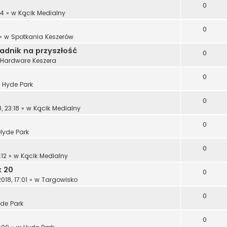
0
14
» w
Kącik Medialny
0
» w
Spotkania Keszerów
radnik na przyszłość
0
Hardware Keszera
0
w
Hyde Park
0
, 23:18
» w
Kącik Medialny
0
Hyde Park
0
:12
» w
Kącik Medialny
x 20
0
18, 17:01
» w
Targowisko
0
de Park
0