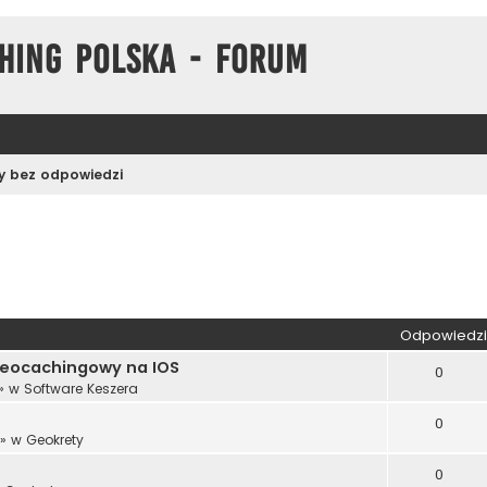
hing Polska - Forum
 bez odpowiedzi
wane
Odpowiedzi
 geocachingowy na IOS
0
» w
Software Keszera
0
» w
Geokrety
0