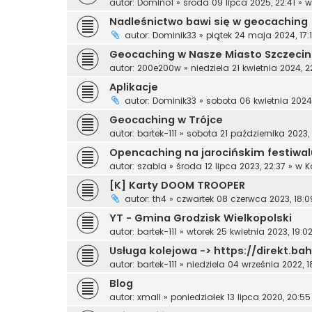
autor:
Domino1
»
środa 09 lipca 2025, 22:41
» 
Nadleśnictwo bawi się w geocaching
autor:
Dominik33
»
piątek 24 maja 2024, 17:
Geocaching w Nasze Miasto Szczecin
autor:
200e200w
»
niedziela 21 kwietnia 2024, 2
Aplikacje
autor:
Dominik33
»
sobota 06 kwietnia 2024,
Geocaching w Trójce
autor:
bartek-111
»
sobota 21 października 2023,
Opencaching na jarocińskim festiwal
autor:
szabla
»
środa 12 lipca 2023, 22:37
» w
K
[K] Karty DOOM TROOPER
autor:
th4
»
czwartek 08 czerwca 2023, 18:0
YT - Gmina Grodzisk Wielkopolski
autor:
bartek-111
»
wtorek 25 kwietnia 2023, 19:0
Usługa kolejowa -> https://direkt.ba
autor:
bartek-111
»
niedziela 04 września 2022, 1
Blog
autor:
xmall
»
poniedziałek 13 lipca 2020, 20:55