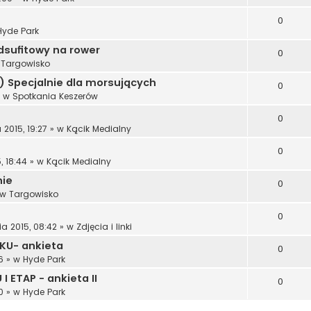
0
Hyde Park
dsufitowy na rower
0
w
Targowisko
:) Specjalnie dla morsujących
0
 w
Spotkania Keszerów
0
 2015, 19:27
» w
Kącik Medialny
0
, 18:44
» w
Kącik Medialny
nie
0
 w
Targowisko
0
ia 2015, 08:42
» w
Zdjęcia i linki
KU- ankieta
0
6
» w
Hyde Park
 ETAP - ankieta II
0
0
» w
Hyde Park