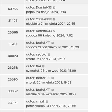
środa 09 lipca 2025, 22:41
autor:
Dominik33
63766
piątek 24 maja 2024, 17:14
autor:
200e200w
31496
niedziela 21 kwietnia 2024, 22:45
autor:
Dominik33
26895
sobota 06 kwietnia 2024, 17:02
autor:
bartek-111
31767
sobota 21 października 2023, 23:29
autor:
szabla
40023
środa 12 lipca 2023, 22:37
autor:
th4
26258
czwartek 08 czerwca 2023, 18:09
autor:
bartek-111
25590
wtorek 25 kwietnia 2023, 19:02
autor:
bartek-111
33052
niedziela 04 września 2022, 18:27
autor:
xmall
34051
poniedziałek 13 lipca 2020, 20:55