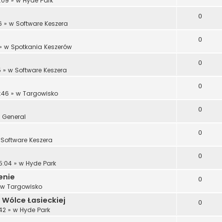
:09
» w
Hyde Park
0
6
» w
Software Keszera
0
» w
Spotkania Keszerów
0
5
» w
Software Keszera
0
:46
» w
Targowisko
0
w
General
0
w
Software Keszera
0
5:04
» w
Hyde Park
enie
0
 w
Targowisko
 Wólce Łasieckiej
0
42
» w
Hyde Park