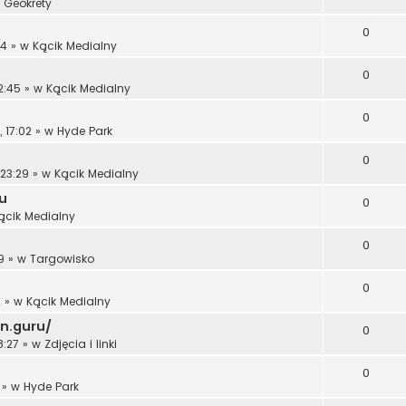
w
Geokrety
0
14
» w
Kącik Medialny
0
2:45
» w
Kącik Medialny
0
 17:02
» w
Hyde Park
0
 23:29
» w
Kącik Medialny
u
0
ącik Medialny
0
9
» w
Targowisko
0
2
» w
Kącik Medialny
hn.guru/
0
8:27
» w
Zdjęcia i linki
0
» w
Hyde Park