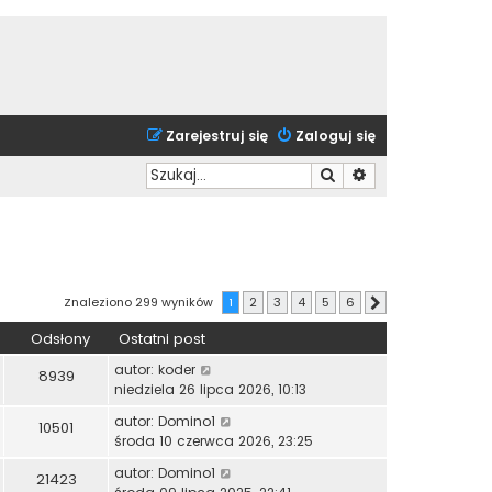
Zarejestruj się
Zaloguj się
Szukaj
Wyszukiwanie zaa
Znaleziono 299 wyników
1
2
3
4
5
6
Następna
Odsłony
Ostatni post
autor:
koder
8939
niedziela 26 lipca 2026, 10:13
autor:
Domino1
10501
środa 10 czerwca 2026, 23:25
autor:
Domino1
21423