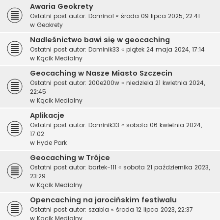
Awaria Geokrety
Ostatni post autor:
Domino1
«
środa 09 lipca 2025, 22:41
w
Geokrety
Nadleśnictwo bawi się w geocaching
Ostatni post autor:
Dominik33
«
piątek 24 maja 2024, 17:14
w
Kącik Medialny
Geocaching w Nasze Miasto Szczecin
Ostatni post autor:
200e200w
«
niedziela 21 kwietnia 2024,
22:45
w
Kącik Medialny
Aplikacje
Ostatni post autor:
Dominik33
«
sobota 06 kwietnia 2024,
17:02
w
Hyde Park
Geocaching w Trójce
Ostatni post autor:
bartek-111
«
sobota 21 października 2023,
23:29
w
Kącik Medialny
Opencaching na jarocińskim festiwalu
Ostatni post autor:
szabla
«
środa 12 lipca 2023, 22:37
w
Kącik Medialny