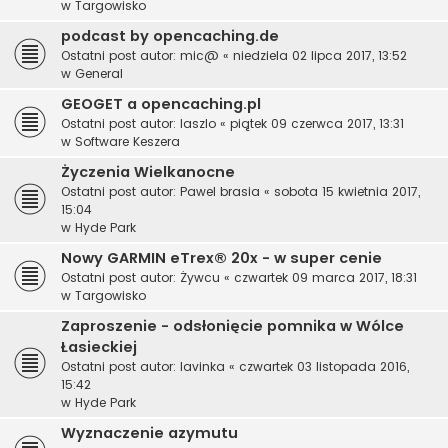
w
Targowisko
podcast by opencaching.de
Ostatni post autor:
mic@
«
niedziela 02 lipca 2017, 13:52
w
General
GEOGET a opencaching.pl
Ostatni post autor:
laszlo
«
piątek 09 czerwca 2017, 13:31
w
Software Keszera
Życzenia Wielkanocne
Ostatni post autor:
Pawel brasia
«
sobota 15 kwietnia 2017,
15:04
w
Hyde Park
Nowy GARMIN eTrex® 20x - w super cenie
Ostatni post autor:
Żywcu
«
czwartek 09 marca 2017, 18:31
w
Targowisko
Zaproszenie - odsłonięcie pomnika w Wólce
Łasieckiej
Ostatni post autor:
lavinka
«
czwartek 03 listopada 2016,
15:42
w
Hyde Park
Wyznaczenie azymutu