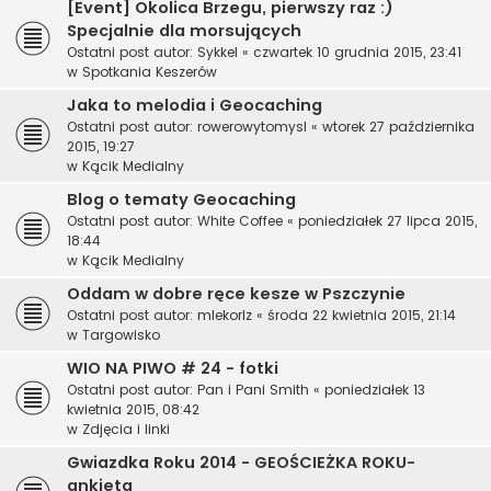
[Event] Okolica Brzegu, pierwszy raz :)
Specjalnie dla morsujących
Ostatni post autor:
Sykkel
«
czwartek 10 grudnia 2015, 23:41
w
Spotkania Keszerów
Jaka to melodia i Geocaching
Ostatni post autor:
rowerowytomysl
«
wtorek 27 października
2015, 19:27
w
Kącik Medialny
Blog o tematy Geocaching
Ostatni post autor:
White Coffee
«
poniedziałek 27 lipca 2015,
18:44
w
Kącik Medialny
Oddam w dobre ręce kesze w Pszczynie
Ostatni post autor:
mlekorlz
«
środa 22 kwietnia 2015, 21:14
w
Targowisko
WIO NA PIWO # 24 - fotki
Ostatni post autor:
Pan i Pani Smith
«
poniedziałek 13
kwietnia 2015, 08:42
w
Zdjęcia i linki
Gwiazdka Roku 2014 - GEOŚCIEŻKA ROKU-
ankieta