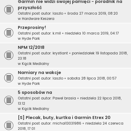
Garmin nie widzi swojej pamięci - poradnik na
przyszłość
Ostatni post autor:
laszlo
«
środa 27 marca 2019, 08:20
w
Hardware Keszera
Przeprosiny!
Ostatni post autor:
k.mil
«
niedziela 10 marca 2019, 04:17
w
Hyde Park
NPM 12/2018
Ostatni post autor:
krystiant
«
poniedziałek 19 listopada 2018,
23:18
w
Kącik Medialny
Namiary na wakcje
Ostatni post autor:
laszlo
«
sobota 28 lipca 2018, 00:57
w
Hyde Park
5 sposobów na
Ostatni post autor:
Pawel brasia
«
niedziela 22 lipca 2018,
13:12
w
Kącik Medialny
[S] Plecak, buty, kurtka i Garmin Etrex 20
Ostatni post autor:
michal13031986
«
niedziela 24 czerwca
2018, 17:01