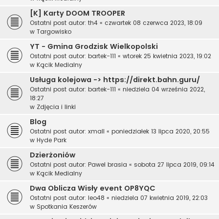
[K] Karty DOOM TROOPER
Ostatni post autor:
th4
«
czwartek 08 czerwca 2023, 18:09
w
Targowisko
YT - Gmina Grodzisk Wielkopolski
Ostatni post autor:
bartek-111
«
wtorek 25 kwietnia 2023, 19:02
w
Kącik Medialny
Usługa kolejowa -> https://direkt.bahn.guru/
Ostatni post autor:
bartek-111
«
niedziela 04 września 2022,
18:27
w
Zdjęcia i linki
Blog
Ostatni post autor:
xmall
«
poniedziałek 13 lipca 2020, 20:55
w
Hyde Park
Dzierżoniów
Ostatni post autor:
Pawel brasia
«
sobota 27 lipca 2019, 09:14
w
Kącik Medialny
Dwa Oblicza Wisły event OP8YQC
Ostatni post autor:
leo48
«
niedziela 07 kwietnia 2019, 22:03
w
Spotkania Keszerów