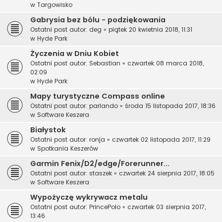
w
Targowisko
Gabrysia bez bólu - podziękowania
Ostatni post autor:
deg
«
piątek 20 kwietnia 2018, 11:31
w
Hyde Park
Życzenia w Dniu Kobiet
Ostatni post autor:
Sebastian
«
czwartek 08 marca 2018,
02:09
w
Hyde Park
Mapy turystyczne Compass online
Ostatni post autor:
parlando
«
środa 15 listopada 2017, 18:36
w
Software Keszera
Białystok
Ostatni post autor:
ronja
«
czwartek 02 listopada 2017, 11:29
w
Spotkania Keszerów
Garmin Fenix/D2/edge/Forerunner...
Ostatni post autor:
staszek
«
czwartek 24 sierpnia 2017, 18:05
w
Software Keszera
Wypożyczę wykrywacz metalu
Ostatni post autor:
PrincePolo
«
czwartek 03 sierpnia 2017,
13:46