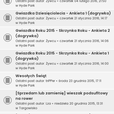
Ostatni post autor:
Żywcu
«
czwartek 04 lutego 2016, 21:50
w
Hyde Park
Gwiazdka Dziesięciolecia - Ankieta 1 (dogrywka)
Ostatni post autor:
Żywcu
«
czwartek 21 stycznia 2016, 14:17
w
Hyde Park
Gwiazdka Roku 2015 - Skrzynka Roku - Ankieta 2
(dogrywka)
Ostatni post autor:
Żywcu
«
czwartek 21 stycznia 2016, 14:06
w
Hyde Park
Gwiazdka Roku 2015 - Skrzynka Roku - Ankieta 1
(dogrywka)
Ostatni post autor:
Żywcu
«
czwartek 21 stycznia 2016, 14:00
w
Hyde Park
Wesołych Świąt
Ostatni post autor:
triPPer
«
środa 23 grudnia 2015, 17:11
w
Hyde Park
[Sprzedam lub zamienię] wieszak podsufitowy
na rower
Ostatni post autor:
Lza
«
niedziela 20 grudnia 2015, 13:31
w
Targowisko