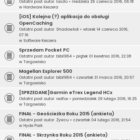
Ostatni post autor:
laszlo
«
niedziela 26 czerwca 2016, 06:18
w
Hardware Keszera
[iOS] Kolejna (?) aplikacja do obsługi
OpenCaching
Ostatni post autor:
ShadowAdi
«
wtorek 14 czerwca 2016,
07:16
w
Software Keszera
Sprzedam Pocket PC
Ostatni post autor:
bibi1954
«
piątek 01 kwietnia 2016, 22:38
w
Targowisko
Magellan Explorer 500
Ostatni post autor:
bibi1954
«
czwartek 31 marca 2016, 20:57
w
Targowisko
[SPRZEDANE]Garmin eTrex Legend HCx
Ostatni post autor:
redfox
«
poniedziałek 29 lutego 2016, 16:25
w
Targowisko
FINAŁ - Geościeżka Roku 2015 (ankieta)
Ostatni post autor:
Żywcu
«
czwartek 04 lutego 2016, 21:54
w
Hyde Park
FINAŁ - Skrzynka Roku 2015 (ankieta)