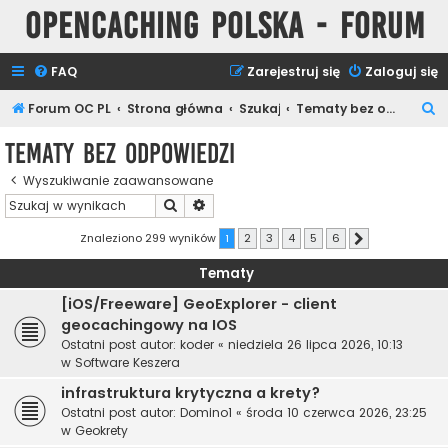
Opencaching Polska - Forum
FAQ
Zarejestruj się
Zaloguj się
S
Forum OC PL
Strona główna
Szukaj
Tematy bez odpowiedzi
z
Tematy bez odpowiedzi
u
Wyszukiwanie zaawansowane
k
Szukaj
Wyszukiwanie zaawansowane
a
j
Znaleziono 299 wyników
1
2
3
4
5
6
Następna
Tematy
[iOS/Freeware] GeoExplorer - client
geocachingowy na IOS
Ostatni post autor:
koder
«
niedziela 26 lipca 2026, 10:13
w
Software Keszera
infrastruktura krytyczna a krety?
Ostatni post autor:
Domino1
«
środa 10 czerwca 2026, 23:25
w
Geokrety