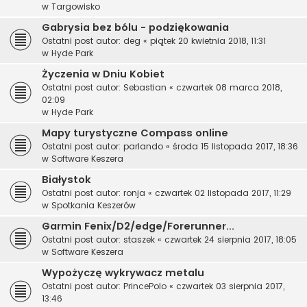
w
Targowisko
Gabrysia bez bólu - podziękowania
Ostatni post autor:
deg
«
piątek 20 kwietnia 2018, 11:31
w
Hyde Park
Życzenia w Dniu Kobiet
Ostatni post autor:
Sebastian
«
czwartek 08 marca 2018,
02:09
w
Hyde Park
Mapy turystyczne Compass online
Ostatni post autor:
parlando
«
środa 15 listopada 2017, 18:36
w
Software Keszera
Białystok
Ostatni post autor:
ronja
«
czwartek 02 listopada 2017, 11:29
w
Spotkania Keszerów
Garmin Fenix/D2/edge/Forerunner...
Ostatni post autor:
staszek
«
czwartek 24 sierpnia 2017, 18:05
w
Software Keszera
Wypożyczę wykrywacz metalu
Ostatni post autor:
PrincePolo
«
czwartek 03 sierpnia 2017,
13:46