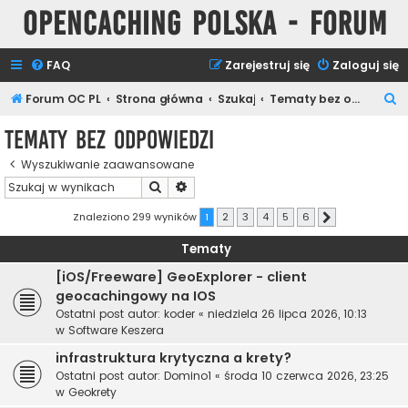
Opencaching Polska - Forum
FAQ
Zarejestruj się
Zaloguj się
S
Forum OC PL
Strona główna
Szukaj
Tematy bez odpowiedzi
z
Tematy bez odpowiedzi
u
Wyszukiwanie zaawansowane
k
Szukaj
Wyszukiwanie zaawansowane
a
j
Znaleziono 299 wyników
1
2
3
4
5
6
Następna
Tematy
[iOS/Freeware] GeoExplorer - client
geocachingowy na IOS
Ostatni post autor:
koder
«
niedziela 26 lipca 2026, 10:13
w
Software Keszera
infrastruktura krytyczna a krety?
Ostatni post autor:
Domino1
«
środa 10 czerwca 2026, 23:25
w
Geokrety