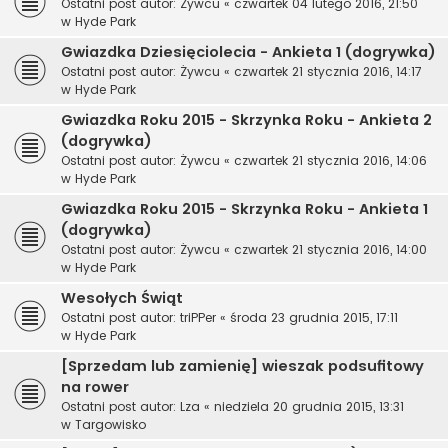
Ostatni post autor:
Żywcu
«
czwartek 04 lutego 2016, 21:50
w
Hyde Park
Gwiazdka Dziesięciolecia - Ankieta 1 (dogrywka)
Ostatni post autor:
Żywcu
«
czwartek 21 stycznia 2016, 14:17
w
Hyde Park
Gwiazdka Roku 2015 - Skrzynka Roku - Ankieta 2
(dogrywka)
Ostatni post autor:
Żywcu
«
czwartek 21 stycznia 2016, 14:06
w
Hyde Park
Gwiazdka Roku 2015 - Skrzynka Roku - Ankieta 1
(dogrywka)
Ostatni post autor:
Żywcu
«
czwartek 21 stycznia 2016, 14:00
w
Hyde Park
Wesołych Świąt
Ostatni post autor:
triPPer
«
środa 23 grudnia 2015, 17:11
w
Hyde Park
[Sprzedam lub zamienię] wieszak podsufitowy
na rower
Ostatni post autor:
Lza
«
niedziela 20 grudnia 2015, 13:31
w
Targowisko