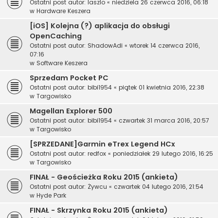
Ostatni post autor:
laszlo
«
niedziela 26 czerwca 2016, 06:18
w
Hardware Keszera
[iOS] Kolejna (?) aplikacja do obsługi
OpenCaching
Ostatni post autor:
ShadowAdi
«
wtorek 14 czerwca 2016,
07:16
w
Software Keszera
Sprzedam Pocket PC
Ostatni post autor:
bibi1954
«
piątek 01 kwietnia 2016, 22:38
w
Targowisko
Magellan Explorer 500
Ostatni post autor:
bibi1954
«
czwartek 31 marca 2016, 20:57
w
Targowisko
[SPRZEDANE]Garmin eTrex Legend HCx
Ostatni post autor:
redfox
«
poniedziałek 29 lutego 2016, 16:25
w
Targowisko
FINAŁ - Geościeżka Roku 2015 (ankieta)
Ostatni post autor:
Żywcu
«
czwartek 04 lutego 2016, 21:54
w
Hyde Park
FINAŁ - Skrzynka Roku 2015 (ankieta)