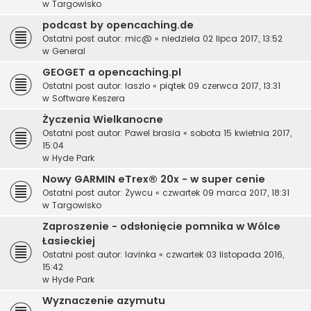
w
Targowisko
podcast by opencaching.de
Ostatni post autor:
mic@
«
niedziela 02 lipca 2017, 13:52
w
General
GEOGET a opencaching.pl
Ostatni post autor:
laszlo
«
piątek 09 czerwca 2017, 13:31
w
Software Keszera
Życzenia Wielkanocne
Ostatni post autor:
Pawel brasia
«
sobota 15 kwietnia 2017,
15:04
w
Hyde Park
Nowy GARMIN eTrex® 20x - w super cenie
Ostatni post autor:
Żywcu
«
czwartek 09 marca 2017, 18:31
w
Targowisko
Zaproszenie - odsłonięcie pomnika w Wólce
Łasieckiej
Ostatni post autor:
lavinka
«
czwartek 03 listopada 2016,
15:42
w
Hyde Park
Wyznaczenie azymutu