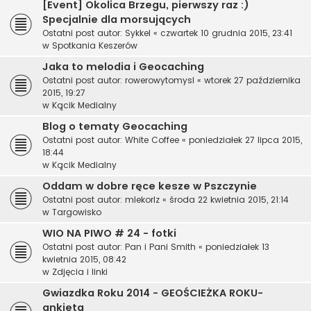
[Event] Okolica Brzegu, pierwszy raz :)
Specjalnie dla morsujących
Ostatni post autor:
Sykkel
«
czwartek 10 grudnia 2015, 23:41
w
Spotkania Keszerów
Jaka to melodia i Geocaching
Ostatni post autor:
rowerowytomysl
«
wtorek 27 października
2015, 19:27
w
Kącik Medialny
Blog o tematy Geocaching
Ostatni post autor:
White Coffee
«
poniedziałek 27 lipca 2015,
18:44
w
Kącik Medialny
Oddam w dobre ręce kesze w Pszczynie
Ostatni post autor:
mlekorlz
«
środa 22 kwietnia 2015, 21:14
w
Targowisko
WIO NA PIWO # 24 - fotki
Ostatni post autor:
Pan i Pani Smith
«
poniedziałek 13
kwietnia 2015, 08:42
w
Zdjęcia i linki
Gwiazdka Roku 2014 - GEOŚCIEŻKA ROKU-
ankieta