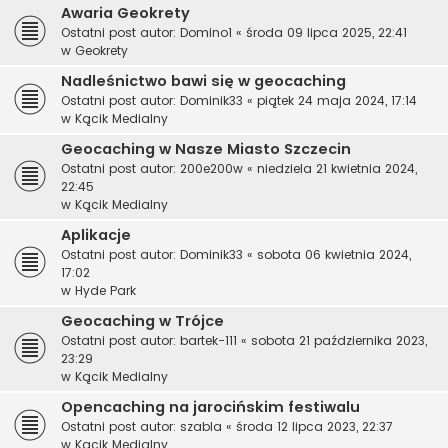
Awaria Geokrety
Ostatni post autor:
Domino1
«
środa 09 lipca 2025, 22:41
w
Geokrety
Nadleśnictwo bawi się w geocaching
Ostatni post autor:
Dominik33
«
piątek 24 maja 2024, 17:14
w
Kącik Medialny
Geocaching w Nasze Miasto Szczecin
Ostatni post autor:
200e200w
«
niedziela 21 kwietnia 2024,
22:45
w
Kącik Medialny
Aplikacje
Ostatni post autor:
Dominik33
«
sobota 06 kwietnia 2024,
17:02
w
Hyde Park
Geocaching w Trójce
Ostatni post autor:
bartek-111
«
sobota 21 października 2023,
23:29
w
Kącik Medialny
Opencaching na jarocińskim festiwalu
Ostatni post autor:
szabla
«
środa 12 lipca 2023, 22:37
w
Kącik Medialny