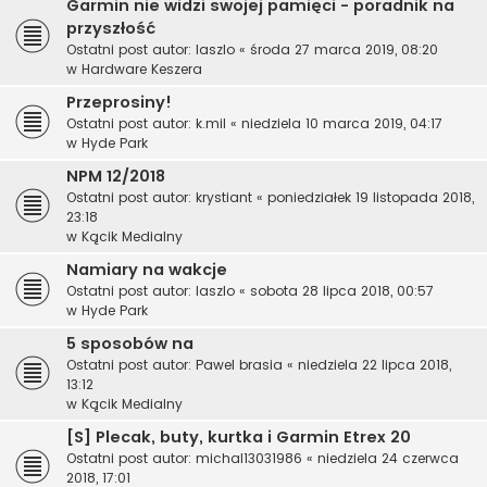
Garmin nie widzi swojej pamięci - poradnik na
przyszłość
Ostatni post autor:
laszlo
«
środa 27 marca 2019, 08:20
w
Hardware Keszera
Przeprosiny!
Ostatni post autor:
k.mil
«
niedziela 10 marca 2019, 04:17
w
Hyde Park
NPM 12/2018
Ostatni post autor:
krystiant
«
poniedziałek 19 listopada 2018,
23:18
w
Kącik Medialny
Namiary na wakcje
Ostatni post autor:
laszlo
«
sobota 28 lipca 2018, 00:57
w
Hyde Park
5 sposobów na
Ostatni post autor:
Pawel brasia
«
niedziela 22 lipca 2018,
13:12
w
Kącik Medialny
[S] Plecak, buty, kurtka i Garmin Etrex 20
Ostatni post autor:
michal13031986
«
niedziela 24 czerwca
2018, 17:01