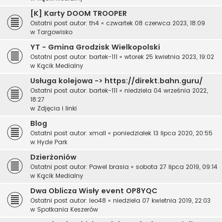
[K] Karty DOOM TROOPER
Ostatni post autor:
th4
«
czwartek 08 czerwca 2023, 18:09
w
Targowisko
YT - Gmina Grodzisk Wielkopolski
Ostatni post autor:
bartek-111
«
wtorek 25 kwietnia 2023, 19:02
w
Kącik Medialny
Usługa kolejowa -> https://direkt.bahn.guru/
Ostatni post autor:
bartek-111
«
niedziela 04 września 2022,
18:27
w
Zdjęcia i linki
Blog
Ostatni post autor:
xmall
«
poniedziałek 13 lipca 2020, 20:55
w
Hyde Park
Dzierżoniów
Ostatni post autor:
Pawel brasia
«
sobota 27 lipca 2019, 09:14
w
Kącik Medialny
Dwa Oblicza Wisły event OP8YQC
Ostatni post autor:
leo48
«
niedziela 07 kwietnia 2019, 22:03
w
Spotkania Keszerów