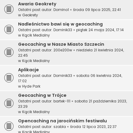
Awaria Geokrety
Ostatni post autor:
Domino1
«
środa 09 lipca 2025, 22:41
w
Geokrety
Nadleśnictwo bawi się w geocaching
Ostatni post autor:
Dominik33
«
piątek 24 maja 2024, 17:14
w
Kącik Medialny
Geocaching w Nasze Miasto Szczecin
Ostatni post autor:
200e200w
«
niedziela 21 kwietnia 2024,
22:45
w
Kącik Medialny
Aplikacje
Ostatni post autor:
Dominik33
«
sobota 06 kwietnia 2024,
17:02
w
Hyde Park
Geocaching w Trójce
Ostatni post autor:
bartek-111
«
sobota 21 października 2023,
23:29
w
Kącik Medialny
Opencaching na jarocińskim festiwalu
Ostatni post autor:
szabla
«
środa 12 lipca 2023, 22:37
w
Kącik Medialny