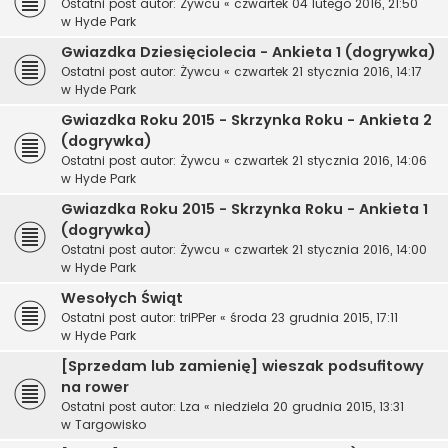
Ostatni post autor:
Żywcu
«
czwartek 04 lutego 2016, 21:50
w
Hyde Park
Gwiazdka Dziesięciolecia - Ankieta 1 (dogrywka)
Ostatni post autor:
Żywcu
«
czwartek 21 stycznia 2016, 14:17
w
Hyde Park
Gwiazdka Roku 2015 - Skrzynka Roku - Ankieta 2
(dogrywka)
Ostatni post autor:
Żywcu
«
czwartek 21 stycznia 2016, 14:06
w
Hyde Park
Gwiazdka Roku 2015 - Skrzynka Roku - Ankieta 1
(dogrywka)
Ostatni post autor:
Żywcu
«
czwartek 21 stycznia 2016, 14:00
w
Hyde Park
Wesołych Świąt
Ostatni post autor:
triPPer
«
środa 23 grudnia 2015, 17:11
w
Hyde Park
[Sprzedam lub zamienię] wieszak podsufitowy
na rower
Ostatni post autor:
Lza
«
niedziela 20 grudnia 2015, 13:31
w
Targowisko