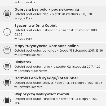
w
Targowisko
Gabrysia bez bólu - podziękowania
Ostatni post autor:
deg
«
piątek 20 kwietnia 2018, 11:31
w
Hyde Park
Życzenia w Dniu Kobiet
Ostatni post autor:
Sebastian
«
czwartek 08 marca 2018,
02:09
w
Hyde Park
Mapy turystyczne Compass online
Ostatni post autor:
parlando
«
środa 15 listopada 2017, 18:36
w
Software Keszera
Białystok
Ostatni post autor:
ronja
«
czwartek 02 listopada 2017, 11:29
w
Spotkania Keszerów
Garmin Fenix/D2/edge/Forerunner...
Ostatni post autor:
staszek
«
czwartek 24 sierpnia 2017, 18:05
w
Software Keszera
Wypożyczę wykrywacz metalu
Ostatni post autor:
PrincePolo
«
czwartek 03 sierpnia 2017,
13:46