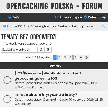
Opencaching Polska - Forum
FAQ
Zarejestruj się
Zaloguj się
S
Forum OC PL
Strona główna
Szukaj
Tematy bez odpowiedzi
z
Tematy bez odpowiedzi
u
Wyszukiwanie zaawansowane
k
Szukaj
Wyszukiwanie zaawansowane
a
j
Znaleziono 299 wyników
1
2
3
4
5
6
Następna
Tematy
[iOS/Freeware] GeoExplorer - client
geocachingowy na IOS
Ostatni post autor:
koder
«
niedziela 26 lipca 2026, 10:13
w
Software Keszera
infrastruktura krytyczna a krety?
Ostatni post autor:
Domino1
«
środa 10 czerwca 2026, 23:25
w
Geokrety