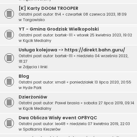
[K] Karty DOOM TROOPER
Ostatni post autor:
th4
«
czwartek 08 czerwca 2023, 18:09
w
Targowisko
YT - Gmina Grodzisk Wielkopolski
Ostatni post autor:
bartek-111
«
wtorek 25 kwietnia 2023, 19:02
w
Kącik Medialny
Usługa kolejowa -> https://direkt.bahn.guru/
Ostatni post autor:
bartek-111
«
niedziela 04 września 2022,
18:27
w
Zdjęcia i linki
Blog
Ostatni post autor:
xmall
«
poniedziałek 13 lipca 2020, 20:55
w
Hyde Park
Dzierżoniów
Ostatni post autor:
Pawel brasia
«
sobota 27 lipca 2019, 09:14
w
Kącik Medialny
Dwa Oblicza Wisły event OP8YQC
Ostatni post autor:
leo48
«
niedziela 07 kwietnia 2019, 22:03
w
Spotkania Keszerów