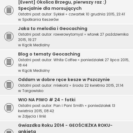
[Event] Okolica Brzegu, pierwszy raz :)
Specjalnie dla morsujących
Ostatni post autor:
Sykkel
«
czwartek 10 grudnia 2015, 23:41
w
Spotkania Keszerów
Jaka to melodia i Geocaching
Ostatni post autor:
rowerowytomysl
«
wtorek 27 października
2015, 19:27
w
Kącik Medialny
Blog o tematy Geocaching
Ostatni post autor:
White Coffee
«
poniedziałek 27 lipca 2015,
18:44
w
Kącik Medialny
Oddam w dobre ręce kesze w Pszczynie
Ostatni post autor:
mlekorlz
«
środa 22 kwietnia 2015, 21:14
w
Targowisko
WIO NA PIWO # 24 - fotki
Ostatni post autor:
Pan i Pani Smith
«
poniedziałek 13
kwietnia 2015, 08:42
w
Zdjęcia i linki
Gwiazdka Roku 2014 - GEOŚCIEŻKA ROKU-
ankieta