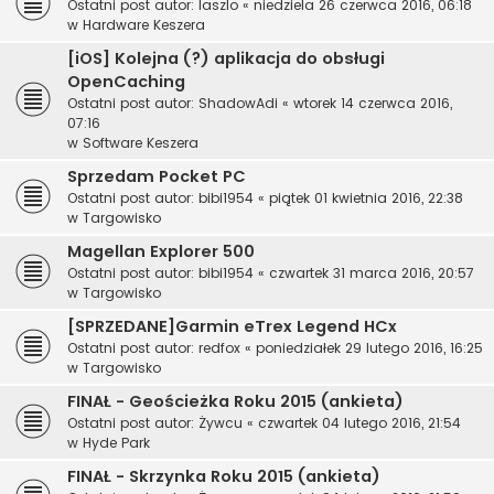
Ostatni post autor:
laszlo
«
niedziela 26 czerwca 2016, 06:18
w
Hardware Keszera
[iOS] Kolejna (?) aplikacja do obsługi
OpenCaching
Ostatni post autor:
ShadowAdi
«
wtorek 14 czerwca 2016,
07:16
w
Software Keszera
Sprzedam Pocket PC
Ostatni post autor:
bibi1954
«
piątek 01 kwietnia 2016, 22:38
w
Targowisko
Magellan Explorer 500
Ostatni post autor:
bibi1954
«
czwartek 31 marca 2016, 20:57
w
Targowisko
[SPRZEDANE]Garmin eTrex Legend HCx
Ostatni post autor:
redfox
«
poniedziałek 29 lutego 2016, 16:25
w
Targowisko
FINAŁ - Geościeżka Roku 2015 (ankieta)
Ostatni post autor:
Żywcu
«
czwartek 04 lutego 2016, 21:54
w
Hyde Park
FINAŁ - Skrzynka Roku 2015 (ankieta)