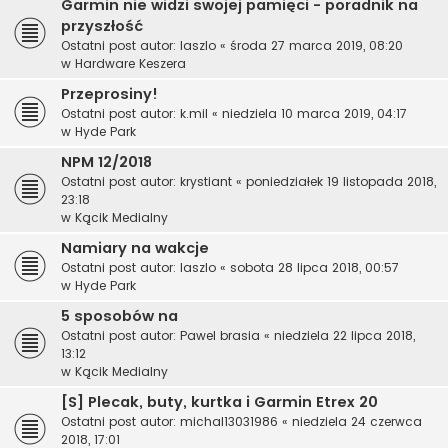
Garmin nie widzi swojej pamięci - poradnik na
przyszłość
Ostatni post autor:
laszlo
«
środa 27 marca 2019, 08:20
w
Hardware Keszera
Przeprosiny!
Ostatni post autor:
k.mil
«
niedziela 10 marca 2019, 04:17
w
Hyde Park
NPM 12/2018
Ostatni post autor:
krystiant
«
poniedziałek 19 listopada 2018,
23:18
w
Kącik Medialny
Namiary na wakcje
Ostatni post autor:
laszlo
«
sobota 28 lipca 2018, 00:57
w
Hyde Park
5 sposobów na
Ostatni post autor:
Pawel brasia
«
niedziela 22 lipca 2018,
13:12
w
Kącik Medialny
[S] Plecak, buty, kurtka i Garmin Etrex 20
Ostatni post autor:
michal13031986
«
niedziela 24 czerwca
2018, 17:01