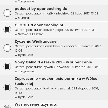
w
Targowisko
podcast by opencaching.de
Ostatni post autor:
mic@
«
niedziela 02 lipca 2017, 13:52
w
General
GEOGET a opencaching.pl
Ostatni post autor:
laszlo
«
piątek 09 czerwca 2017, 13:31
w
Software Keszera
Życzenia Wielkanocne
Ostatni post autor:
Pawel brasia
«
sobota 15 kwietnia 2017,
15:04
w
Hyde Park
Nowy GARMIN eTrex® 20x - w super cenie
Ostatni post autor:
Żywcu
«
czwartek 09 marca 2017, 18:31
w
Targowisko
Zaproszenie - odsłonięcie pomnika w Wólce
Łasieckiej
Ostatni post autor:
lavinka
«
czwartek 03 listopada 2016,
15:42
w
Hyde Park
Wyznaczenie azymutu