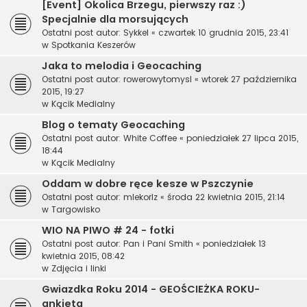
[Event] Okolica Brzegu, pierwszy raz :)
Specjalnie dla morsujących
Ostatni post autor:
Sykkel
«
czwartek 10 grudnia 2015, 23:41
w
Spotkania Keszerów
Jaka to melodia i Geocaching
Ostatni post autor:
rowerowytomysl
«
wtorek 27 października
2015, 19:27
w
Kącik Medialny
Blog o tematy Geocaching
Ostatni post autor:
White Coffee
«
poniedziałek 27 lipca 2015,
18:44
w
Kącik Medialny
Oddam w dobre ręce kesze w Pszczynie
Ostatni post autor:
mlekorlz
«
środa 22 kwietnia 2015, 21:14
w
Targowisko
WIO NA PIWO # 24 - fotki
Ostatni post autor:
Pan i Pani Smith
«
poniedziałek 13
kwietnia 2015, 08:42
w
Zdjęcia i linki
Gwiazdka Roku 2014 - GEOŚCIEŻKA ROKU-
ankieta