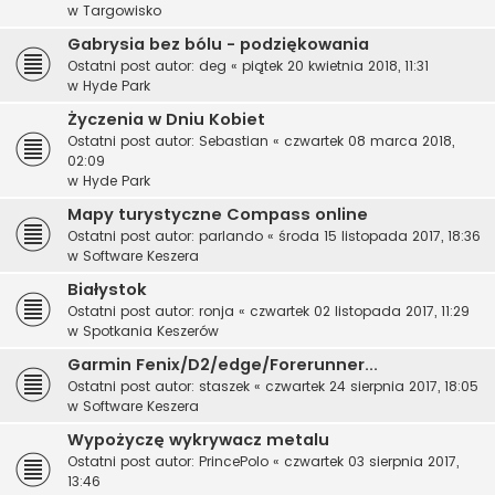
w
Targowisko
Gabrysia bez bólu - podziękowania
Ostatni post autor:
deg
«
piątek 20 kwietnia 2018, 11:31
w
Hyde Park
Życzenia w Dniu Kobiet
Ostatni post autor:
Sebastian
«
czwartek 08 marca 2018,
02:09
w
Hyde Park
Mapy turystyczne Compass online
Ostatni post autor:
parlando
«
środa 15 listopada 2017, 18:36
w
Software Keszera
Białystok
Ostatni post autor:
ronja
«
czwartek 02 listopada 2017, 11:29
w
Spotkania Keszerów
Garmin Fenix/D2/edge/Forerunner...
Ostatni post autor:
staszek
«
czwartek 24 sierpnia 2017, 18:05
w
Software Keszera
Wypożyczę wykrywacz metalu
Ostatni post autor:
PrincePolo
«
czwartek 03 sierpnia 2017,
13:46