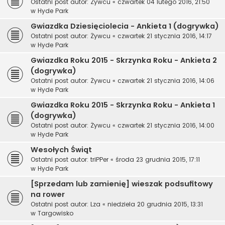
Ostatni post autor:
Żywcu
«
czwartek 04 lutego 2016, 21:50
w
Hyde Park
Gwiazdka Dziesięciolecia - Ankieta 1 (dogrywka)
Ostatni post autor:
Żywcu
«
czwartek 21 stycznia 2016, 14:17
w
Hyde Park
Gwiazdka Roku 2015 - Skrzynka Roku - Ankieta 2
(dogrywka)
Ostatni post autor:
Żywcu
«
czwartek 21 stycznia 2016, 14:06
w
Hyde Park
Gwiazdka Roku 2015 - Skrzynka Roku - Ankieta 1
(dogrywka)
Ostatni post autor:
Żywcu
«
czwartek 21 stycznia 2016, 14:00
w
Hyde Park
Wesołych Świąt
Ostatni post autor:
triPPer
«
środa 23 grudnia 2015, 17:11
w
Hyde Park
[Sprzedam lub zamienię] wieszak podsufitowy
na rower
Ostatni post autor:
Lza
«
niedziela 20 grudnia 2015, 13:31
w
Targowisko