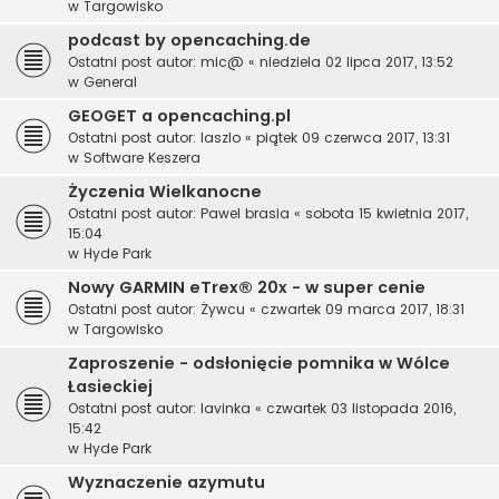
w
Targowisko
podcast by opencaching.de
Ostatni post autor:
mic@
«
niedziela 02 lipca 2017, 13:52
w
General
GEOGET a opencaching.pl
Ostatni post autor:
laszlo
«
piątek 09 czerwca 2017, 13:31
w
Software Keszera
Życzenia Wielkanocne
Ostatni post autor:
Pawel brasia
«
sobota 15 kwietnia 2017,
15:04
w
Hyde Park
Nowy GARMIN eTrex® 20x - w super cenie
Ostatni post autor:
Żywcu
«
czwartek 09 marca 2017, 18:31
w
Targowisko
Zaproszenie - odsłonięcie pomnika w Wólce
Łasieckiej
Ostatni post autor:
lavinka
«
czwartek 03 listopada 2016,
15:42
w
Hyde Park
Wyznaczenie azymutu