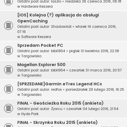
Ostatni post autor:
laszlo
«
niedziela 26 czerwca 2016, 06:18
w
Hardware Keszera
[iOS] Kolejna (?) aplikacja do obsługi
OpenCaching
Ostatni post autor:
ShadowAdi
«
wtorek 14 czerwca 2016,
07:16
w
Software Keszera
Sprzedam Pocket PC
Ostatni post autor:
bibi1954
«
piątek 01 kwietnia 2016, 22:38
w
Targowisko
Magellan Explorer 500
Ostatni post autor:
bibi1954
«
czwartek 31 marca 2016, 20:57
w
Targowisko
[SPRZEDANE]Garmin eTrex Legend HCx
Ostatni post autor:
redfox
«
poniedziałek 29 lutego 2016, 16:25
w
Targowisko
FINAŁ - Geościeżka Roku 2015 (ankieta)
Ostatni post autor:
Żywcu
«
czwartek 04 lutego 2016, 21:54
w
Hyde Park
FINAŁ - Skrzynka Roku 2015 (ankieta)