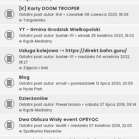
[K] Karty DOOM TROOPER
Ostatni post autor:
th4
«
czwartek 08 czerwca 2023, 18:09
w
Targowisko
YT - Gmina Grodzisk Wielkopolski
Ostatni post autor:
bartek-111
«
wtorek 25 kwietnia 2023, 19:02
w
Kącik Medialny
Usługa kolejowa -> https://direkt.bahn.guru/
Ostatni post autor:
bartek-111
«
niedziela 04 września 2022,
18:27
w
Zdjęcia i linki
Blog
Ostatni post autor:
xmall
«
poniedziałek 13 lipca 2020, 20:55
w
Hyde Park
Dzierżoniów
Ostatni post autor:
Pawel brasia
«
sobota 27 lipca 2019, 09:14
w
Kącik Medialny
Dwa Oblicza Wisły event OP8YQC
Ostatni post autor:
leo48
«
niedziela 07 kwietnia 2019, 22:03
w
Spotkania Keszerów