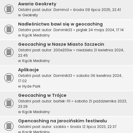
Awaria Geokrety
Ostatni post autor:
Domino1
«
środa 09 lipca 2025, 22:41
w
Geokrety
Nadleśnictwo bawi się w geocaching
Ostatni post autor:
Dominik33
«
piątek 24 maja 2024, 17:14
w
Kącik Medialny
Geocaching w Nasze Miasto Szczecin
Ostatni post autor:
200e200w
«
niedziela 21 kwietnia 2024,
22:45
w
Kącik Medialny
Aplikacje
Ostatni post autor:
Dominik33
«
sobota 06 kwietnia 2024,
17:02
w
Hyde Park
Geocaching w Trójce
Ostatni post autor:
bartek-111
«
sobota 21 października 2023,
23:29
w
Kącik Medialny
Opencaching na jarocińskim festiwalu
Ostatni post autor:
szabla
«
środa 12 lipca 2023, 22:37
w
Kącik Medialny