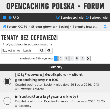
Opencaching Polska - Forum
FAQ
Zarejestruj się
Zaloguj się
S
Forum OC PL
Strona główna
Szukaj
Tematy bez odpowiedzi
z
Tematy bez odpowiedzi
u
Wyszukiwanie zaawansowane
k
Szukaj
Wyszukiwanie zaawansowane
a
j
Znaleziono 299 wyników
1
2
3
4
5
6
Następna
Tematy
[iOS/Freeware] GeoExplorer - client
geocachingowy na IOS
Ostatni post autor:
koder
«
niedziela 26 lipca 2026, 10:13
w
Software Keszera
infrastruktura krytyczna a krety?
Ostatni post autor:
Domino1
«
środa 10 czerwca 2026, 23:25
w
Geokrety