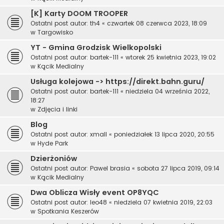
[K] Karty DOOM TROOPER
Ostatni post autor:
th4
«
czwartek 08 czerwca 2023, 18:09
w
Targowisko
YT - Gmina Grodzisk Wielkopolski
Ostatni post autor:
bartek-111
«
wtorek 25 kwietnia 2023, 19:02
w
Kącik Medialny
Usługa kolejowa -> https://direkt.bahn.guru/
Ostatni post autor:
bartek-111
«
niedziela 04 września 2022,
18:27
w
Zdjęcia i linki
Blog
Ostatni post autor:
xmall
«
poniedziałek 13 lipca 2020, 20:55
w
Hyde Park
Dzierżoniów
Ostatni post autor:
Pawel brasia
«
sobota 27 lipca 2019, 09:14
w
Kącik Medialny
Dwa Oblicza Wisły event OP8YQC
Ostatni post autor:
leo48
«
niedziela 07 kwietnia 2019, 22:03
w
Spotkania Keszerów