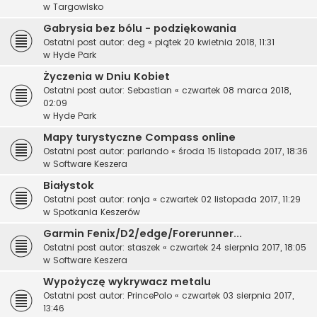
w
Targowisko
Gabrysia bez bólu - podziękowania
Ostatni post autor:
deg
«
piątek 20 kwietnia 2018, 11:31
w
Hyde Park
Życzenia w Dniu Kobiet
Ostatni post autor:
Sebastian
«
czwartek 08 marca 2018,
02:09
w
Hyde Park
Mapy turystyczne Compass online
Ostatni post autor:
parlando
«
środa 15 listopada 2017, 18:36
w
Software Keszera
Białystok
Ostatni post autor:
ronja
«
czwartek 02 listopada 2017, 11:29
w
Spotkania Keszerów
Garmin Fenix/D2/edge/Forerunner...
Ostatni post autor:
staszek
«
czwartek 24 sierpnia 2017, 18:05
w
Software Keszera
Wypożyczę wykrywacz metalu
Ostatni post autor:
PrincePolo
«
czwartek 03 sierpnia 2017,
13:46