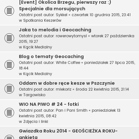
[Event] Okolica Brzegu, pierwszy raz :)
Specjalnie dla morsujących
Ostatni post autor:
Sykkel
«
czwartek 10 grudnia 2015, 23:41
w
Spotkania Keszerów
Jaka to melodia i Geocaching
Ostatni post autor:
rowerowytomysl
«
wtorek 27 października
2015, 19:27
w
Kącik Medialny
Blog o tematy Geocaching
Ostatni post autor:
White Coffee
«
poniedziałek 27 lipca 2015,
18:44
w
Kącik Medialny
Oddam w dobre ręce kesze w Pszczynie
Ostatni post autor:
mlekorlz
«
środa 22 kwietnia 2015, 21:14
w
Targowisko
WIO NA PIWO # 24 - fotki
Ostatni post autor:
Pan i Pani Smith
«
poniedziałek 13
kwietnia 2015, 08:42
w
Zdjęcia i linki
Gwiazdka Roku 2014 - GEOŚCIEŻKA ROKU-
ankieta