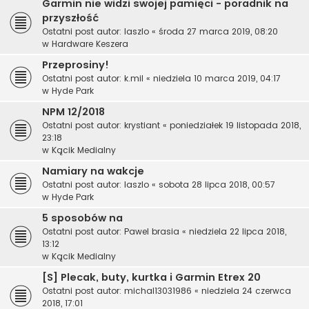
Garmin nie widzi swojej pamięci - poradnik na
przyszłość
Ostatni post autor:
laszlo
«
środa 27 marca 2019, 08:20
w
Hardware Keszera
Przeprosiny!
Ostatni post autor:
k.mil
«
niedziela 10 marca 2019, 04:17
w
Hyde Park
NPM 12/2018
Ostatni post autor:
krystiant
«
poniedziałek 19 listopada 2018,
23:18
w
Kącik Medialny
Namiary na wakcje
Ostatni post autor:
laszlo
«
sobota 28 lipca 2018, 00:57
w
Hyde Park
5 sposobów na
Ostatni post autor:
Pawel brasia
«
niedziela 22 lipca 2018,
13:12
w
Kącik Medialny
[S] Plecak, buty, kurtka i Garmin Etrex 20
Ostatni post autor:
michal13031986
«
niedziela 24 czerwca
2018, 17:01