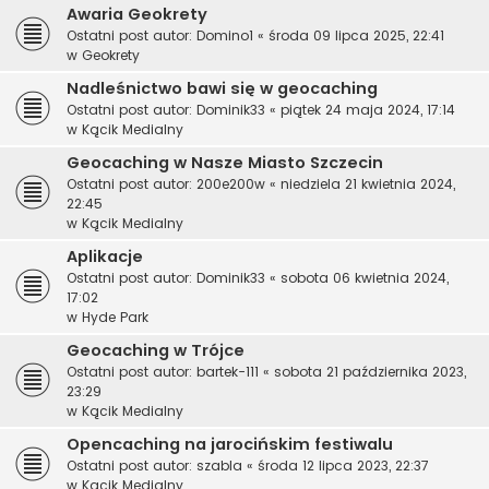
Awaria Geokrety
Ostatni post autor:
Domino1
«
środa 09 lipca 2025, 22:41
w
Geokrety
Nadleśnictwo bawi się w geocaching
Ostatni post autor:
Dominik33
«
piątek 24 maja 2024, 17:14
w
Kącik Medialny
Geocaching w Nasze Miasto Szczecin
Ostatni post autor:
200e200w
«
niedziela 21 kwietnia 2024,
22:45
w
Kącik Medialny
Aplikacje
Ostatni post autor:
Dominik33
«
sobota 06 kwietnia 2024,
17:02
w
Hyde Park
Geocaching w Trójce
Ostatni post autor:
bartek-111
«
sobota 21 października 2023,
23:29
w
Kącik Medialny
Opencaching na jarocińskim festiwalu
Ostatni post autor:
szabla
«
środa 12 lipca 2023, 22:37
w
Kącik Medialny