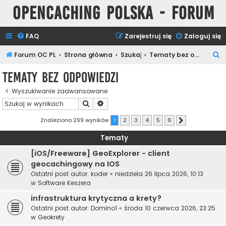
Opencaching Polska - Forum
FAQ
Zarejestruj się
Zaloguj się
S
Forum OC PL
Strona główna
Szukaj
Tematy bez odpowiedzi
z
Tematy bez odpowiedzi
u
Wyszukiwanie zaawansowane
k
Szukaj
Wyszukiwanie zaawansowane
a
j
Znaleziono 299 wyników
1
2
3
4
5
6
Następna
Tematy
[iOS/Freeware] GeoExplorer - client
geocachingowy na IOS
Ostatni post autor:
koder
«
niedziela 26 lipca 2026, 10:13
w
Software Keszera
infrastruktura krytyczna a krety?
Ostatni post autor:
Domino1
«
środa 10 czerwca 2026, 23:25
w
Geokrety