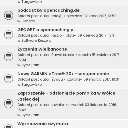
w
Targowisko
podcast by opencaching.de
Ostatni post autor:
mic@
«
niedziela 02 lipca 2017, 13:52
w
General
GEOGET a opencaching.pl
Ostatni post autor:
laszlo
«
piątek 09 czerwca 2017, 13:31
w
Software Keszera
Życzenia Wielkanocne
Ostatni post autor:
Pawel brasia
«
sobota 15 kwietnia 2017,
15:04
w
Hyde Park
Nowy GARMIN eTrex® 20x - w super cenie
Ostatni post autor:
Żywcu
«
czwartek 09 marca 2017, 18:31
w
Targowisko
Zaproszenie - odsłonięcie pomnika w Wólce
Łasieckiej
Ostatni post autor:
lavinka
«
czwartek 03 listopada 2016,
15:42
w
Hyde Park
Wyznaczenie azymutu