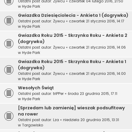
Ostatni post autor:
Żywcu
«
czwartek 04 lutego 2016, 21:50
w
Hyde Park
Gwiazdka Dziesięciolecia - Ankieta 1 (dogrywka)
Ostatni post autor:
Żywcu
«
czwartek 21 stycznia 2016, 14:17
w
Hyde Park
Gwiazdka Roku 2015 - Skrzynka Roku - Ankieta 2
(dogrywka)
Ostatni post autor:
Żywcu
«
czwartek 21 stycznia 2016, 14:06
w
Hyde Park
Gwiazdka Roku 2015 - Skrzynka Roku - Ankieta 1
(dogrywka)
Ostatni post autor:
Żywcu
«
czwartek 21 stycznia 2016, 14:00
w
Hyde Park
Wesołych Świąt
Ostatni post autor:
triPPer
«
środa 23 grudnia 2015, 17:11
w
Hyde Park
[Sprzedam lub zamienię] wieszak podsufitowy
na rower
Ostatni post autor:
Lza
«
niedziela 20 grudnia 2015, 13:31
w
Targowisko