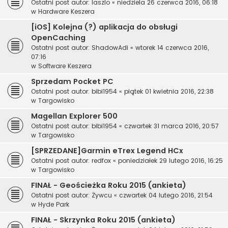
Ostatni post autor:
laszlo
«
niedziela 26 czerwca 2016, 06:18
w
Hardware Keszera
[iOS] Kolejna (?) aplikacja do obsługi
OpenCaching
Ostatni post autor:
ShadowAdi
«
wtorek 14 czerwca 2016,
07:16
w
Software Keszera
Sprzedam Pocket PC
Ostatni post autor:
bibi1954
«
piątek 01 kwietnia 2016, 22:38
w
Targowisko
Magellan Explorer 500
Ostatni post autor:
bibi1954
«
czwartek 31 marca 2016, 20:57
w
Targowisko
[SPRZEDANE]Garmin eTrex Legend HCx
Ostatni post autor:
redfox
«
poniedziałek 29 lutego 2016, 16:25
w
Targowisko
FINAŁ - Geościeżka Roku 2015 (ankieta)
Ostatni post autor:
Żywcu
«
czwartek 04 lutego 2016, 21:54
w
Hyde Park
FINAŁ - Skrzynka Roku 2015 (ankieta)