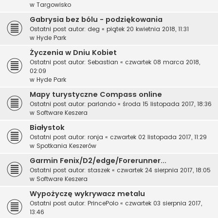
w
Targowisko
Gabrysia bez bólu - podziękowania
Ostatni post autor:
deg
«
piątek 20 kwietnia 2018, 11:31
w
Hyde Park
Życzenia w Dniu Kobiet
Ostatni post autor:
Sebastian
«
czwartek 08 marca 2018,
02:09
w
Hyde Park
Mapy turystyczne Compass online
Ostatni post autor:
parlando
«
środa 15 listopada 2017, 18:36
w
Software Keszera
Białystok
Ostatni post autor:
ronja
«
czwartek 02 listopada 2017, 11:29
w
Spotkania Keszerów
Garmin Fenix/D2/edge/Forerunner...
Ostatni post autor:
staszek
«
czwartek 24 sierpnia 2017, 18:05
w
Software Keszera
Wypożyczę wykrywacz metalu
Ostatni post autor:
PrincePolo
«
czwartek 03 sierpnia 2017,
13:46