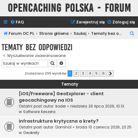
Opencaching Polska - Forum
FAQ
Zarejestruj się
Zaloguj się
S
Forum OC PL
Strona główna
Szukaj
Tematy bez odpowiedzi
z
Tematy bez odpowiedzi
u
Wyszukiwanie zaawansowane
k
Szukaj
Wyszukiwanie zaawansowane
a
j
Znaleziono 299 wyników
1
2
3
4
5
6
Następna
Tematy
[iOS/Freeware] GeoExplorer - client
geocachingowy na IOS
Ostatni post autor:
koder
«
niedziela 26 lipca 2026, 10:13
w
Software Keszera
infrastruktura krytyczna a krety?
Ostatni post autor:
Domino1
«
środa 10 czerwca 2026, 23:25
w
Geokrety