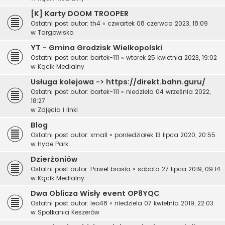
[K] Karty DOOM TROOPER
Ostatni post autor:
th4
«
czwartek 08 czerwca 2023, 18:09
w
Targowisko
YT - Gmina Grodzisk Wielkopolski
Ostatni post autor:
bartek-111
«
wtorek 25 kwietnia 2023, 19:02
w
Kącik Medialny
Usługa kolejowa -> https://direkt.bahn.guru/
Ostatni post autor:
bartek-111
«
niedziela 04 września 2022,
18:27
w
Zdjęcia i linki
Blog
Ostatni post autor:
xmall
«
poniedziałek 13 lipca 2020, 20:55
w
Hyde Park
Dzierżoniów
Ostatni post autor:
Pawel brasia
«
sobota 27 lipca 2019, 09:14
w
Kącik Medialny
Dwa Oblicza Wisły event OP8YQC
Ostatni post autor:
leo48
«
niedziela 07 kwietnia 2019, 22:03
w
Spotkania Keszerów