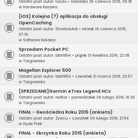
Ostatni post autor:
laszlo
«
niedziela 26 czerwca 2016, 06:18
w
Hardware Keszera
[iOS] Kolejna (?) aplikacja do obsługi
OpenCaching
Ostatni post autor:
ShadowAdi
«
wtorek 14 czerwca 2016,
07:16
w
Software Keszera
Sprzedam Pocket PC
Ostatni post autor:
bibi1954
«
piątek 01 kwietnia 2016, 22:38
w
Targowisko
Magellan Explorer 500
Ostatni post autor:
bibi1954
«
czwartek 31 marca 2016, 20:57
w
Targowisko
[SPRZEDANE]Garmin eTrex Legend HCx
Ostatni post autor:
redfox
«
poniedziałek 29 lutego 2016, 16:25
w
Targowisko
FINAŁ - Geościeżka Roku 2015 (ankieta)
Ostatni post autor:
Żywcu
«
czwartek 04 lutego 2016, 21:54
w
Hyde Park
FINAŁ - Skrzynka Roku 2015 (ankieta)