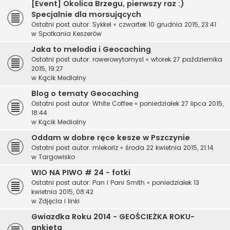
[Event] Okolica Brzegu, pierwszy raz :)
Specjalnie dla morsujących
Ostatni post autor:
Sykkel
«
czwartek 10 grudnia 2015, 23:41
w
Spotkania Keszerów
Jaka to melodia i Geocaching
Ostatni post autor:
rowerowytomysl
«
wtorek 27 października
2015, 19:27
w
Kącik Medialny
Blog o tematy Geocaching
Ostatni post autor:
White Coffee
«
poniedziałek 27 lipca 2015,
18:44
w
Kącik Medialny
Oddam w dobre ręce kesze w Pszczynie
Ostatni post autor:
mlekorlz
«
środa 22 kwietnia 2015, 21:14
w
Targowisko
WIO NA PIWO # 24 - fotki
Ostatni post autor:
Pan i Pani Smith
«
poniedziałek 13
kwietnia 2015, 08:42
w
Zdjęcia i linki
Gwiazdka Roku 2014 - GEOŚCIEŻKA ROKU-
ankieta