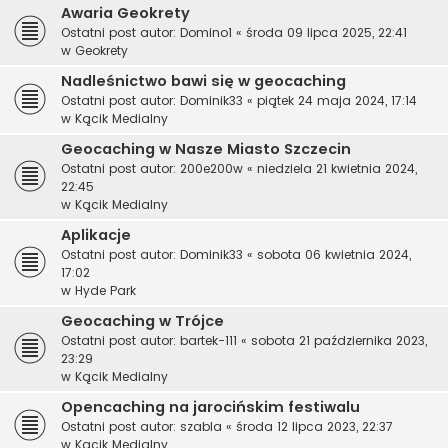
Awaria Geokrety
Ostatni post autor:
Domino1
«
środa 09 lipca 2025, 22:41
w
Geokrety
Nadleśnictwo bawi się w geocaching
Ostatni post autor:
Dominik33
«
piątek 24 maja 2024, 17:14
w
Kącik Medialny
Geocaching w Nasze Miasto Szczecin
Ostatni post autor:
200e200w
«
niedziela 21 kwietnia 2024,
22:45
w
Kącik Medialny
Aplikacje
Ostatni post autor:
Dominik33
«
sobota 06 kwietnia 2024,
17:02
w
Hyde Park
Geocaching w Trójce
Ostatni post autor:
bartek-111
«
sobota 21 października 2023,
23:29
w
Kącik Medialny
Opencaching na jarocińskim festiwalu
Ostatni post autor:
szabla
«
środa 12 lipca 2023, 22:37
w
Kącik Medialny