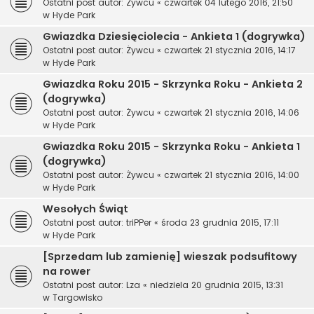
Ostatni post autor:
Żywcu
«
czwartek 04 lutego 2016, 21:50
w
Hyde Park
Gwiazdka Dziesięciolecia - Ankieta 1 (dogrywka)
Ostatni post autor:
Żywcu
«
czwartek 21 stycznia 2016, 14:17
w
Hyde Park
Gwiazdka Roku 2015 - Skrzynka Roku - Ankieta 2
(dogrywka)
Ostatni post autor:
Żywcu
«
czwartek 21 stycznia 2016, 14:06
w
Hyde Park
Gwiazdka Roku 2015 - Skrzynka Roku - Ankieta 1
(dogrywka)
Ostatni post autor:
Żywcu
«
czwartek 21 stycznia 2016, 14:00
w
Hyde Park
Wesołych Świąt
Ostatni post autor:
triPPer
«
środa 23 grudnia 2015, 17:11
w
Hyde Park
[Sprzedam lub zamienię] wieszak podsufitowy
na rower
Ostatni post autor:
Lza
«
niedziela 20 grudnia 2015, 13:31
w
Targowisko