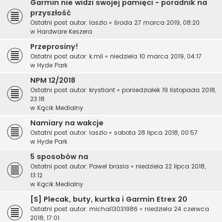
Garmin nie widzi swojej pamięci - poradnik na
przyszłość
Ostatni post autor:
laszlo
«
środa 27 marca 2019, 08:20
w
Hardware Keszera
Przeprosiny!
Ostatni post autor:
k.mil
«
niedziela 10 marca 2019, 04:17
w
Hyde Park
NPM 12/2018
Ostatni post autor:
krystiant
«
poniedziałek 19 listopada 2018,
23:18
w
Kącik Medialny
Namiary na wakcje
Ostatni post autor:
laszlo
«
sobota 28 lipca 2018, 00:57
w
Hyde Park
5 sposobów na
Ostatni post autor:
Pawel brasia
«
niedziela 22 lipca 2018,
13:12
w
Kącik Medialny
[S] Plecak, buty, kurtka i Garmin Etrex 20
Ostatni post autor:
michal13031986
«
niedziela 24 czerwca
2018, 17:01