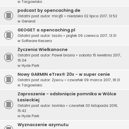
w
Targowisko
podcast by opencaching.de
Ostatni post autor:
mic@
«
niedziela 02 lipca 2017, 13:52
w
General
GEOGET a opencaching.pl
Ostatni post autor:
laszlo
«
piątek 09 czerwca 2017, 13:31
w
Software Keszera
Życzenia Wielkanocne
Ostatni post autor:
Pawel brasia
«
sobota 15 kwietnia 2017,
15:04
w
Hyde Park
Nowy GARMIN eTrex® 20x - w super cenie
Ostatni post autor:
Żywcu
«
czwartek 09 marca 2017, 18:31
w
Targowisko
Zaproszenie - odsłonięcie pomnika w Wólce
Łasieckiej
Ostatni post autor:
lavinka
«
czwartek 03 listopada 2016,
15:42
w
Hyde Park
Wyznaczenie azymutu