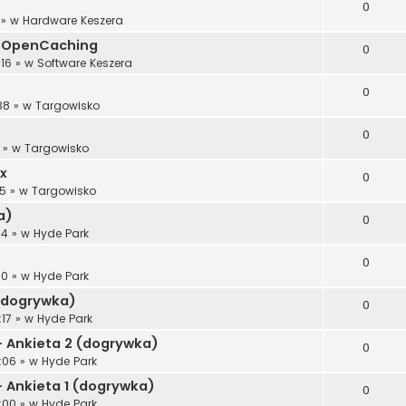
0
» w
Hardware Keszera
gi OpenCaching
0
:16
» w
Software Keszera
0
38
» w
Targowisko
0
» w
Targowisko
x
0
25
» w
Targowisko
a)
0
54
» w
Hyde Park
0
50
» w
Hyde Park
 (dogrywka)
0
:17
» w
Hyde Park
- Ankieta 2 (dogrywka)
0
:06
» w
Hyde Park
- Ankieta 1 (dogrywka)
0
:00
» w
Hyde Park