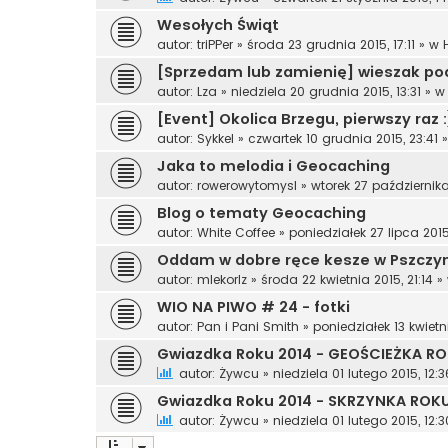
Wesołych Świąt
autor:
triPPer
»
środa 23 grudnia 2015, 17:11
» w
[Sprzedam lub zamienię] wieszak po
autor:
Lza
»
niedziela 20 grudnia 2015, 13:31
» 
[Event] Okolica Brzegu, pierwszy raz 
autor:
Sykkel
»
czwartek 10 grudnia 2015, 23:41
»
Jaka to melodia i Geocaching
autor:
rowerowytomysl
»
wtorek 27 października
Blog o tematy Geocaching
autor:
White Coffee
»
poniedziałek 27 lipca 2015
Oddam w dobre ręce kesze w Pszczy
autor:
mlekorlz
»
środa 22 kwietnia 2015, 21:14
»
WIO NA PIWO # 24 - fotki
autor:
Pan i Pani Smith
»
poniedziałek 13 kwietn
Gwiazdka Roku 2014 - GEOŚCIEŻKA RO
autor:
Żywcu
»
niedziela 01 lutego 2015, 12:3
Gwiazdka Roku 2014 - SKRZYNKA ROKU I
autor:
Żywcu
»
niedziela 01 lutego 2015, 12:3