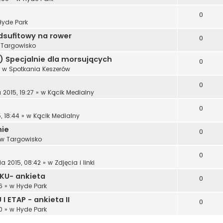
0
Hyde Park
dsufitowy na rower
0
w
Targowisko
:) Specjalnie dla morsujących
0
 w
Spotkania Keszerów
0
 2015, 19:27
» w
Kącik Medialny
0
, 18:44
» w
Kącik Medialny
nie
0
 w
Targowisko
0
ia 2015, 08:42
» w
Zdjęcia i linki
KU- ankieta
0
6
» w
Hyde Park
 ETAP - ankieta II
0
0
» w
Hyde Park