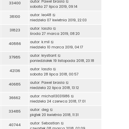
autor:
Pawel brasia
33400
sobota 27 lipca 2019, 09:14
autor:
leo48
38100
niedziela 07 kwietnia 2019, 22:03
autor:
laszlo
31823
środa 27 marca 2019, 08:20
autor:
k.mil
40886
niedziela 10 marca 2019, 04:17
autor:
krystiant
37985
poniedziałek 19 listopada 2018, 23:18
autor:
laszlo
42136
sobota 28 lipca 2018, 00:57
autor:
Pawel brasia
40685
niedziela 22 lipca 2018, 13:12
autor:
michal13031986
36662
niedziela 24 czerwca 2018, 17:01
autor:
deg
33485
piątek 20 kwietnia 2018, 11:31
autor:
Sebastian
40744
czwartek 08 marca 2018, 02:09