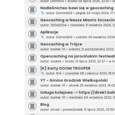
autor:
Domino1
»
środa 09 lipca 2025, 22:41
» 
Nadleśnictwo bawi się w geocaching
autor:
Dominik33
»
piątek 24 maja 2024, 17:
Geocaching w Nasze Miasto Szczecin
autor:
200e200w
»
niedziela 21 kwietnia 2024, 2
Aplikacje
autor:
Dominik33
»
sobota 06 kwietnia 2024,
Geocaching w Trójce
autor:
bartek-111
»
sobota 21 października 2023,
Opencaching na jarocińskim festiwal
autor:
szabla
»
środa 12 lipca 2023, 22:37
» w
K
[K] Karty DOOM TROOPER
autor:
th4
»
czwartek 08 czerwca 2023, 18:0
YT - Gmina Grodzisk Wielkopolski
autor:
bartek-111
»
wtorek 25 kwietnia 2023, 19:0
Usługa kolejowa -> https://direkt.ba
autor:
bartek-111
»
niedziela 04 września 2022, 1
Blog
autor:
xmall
»
poniedziałek 13 lipca 2020, 20:55