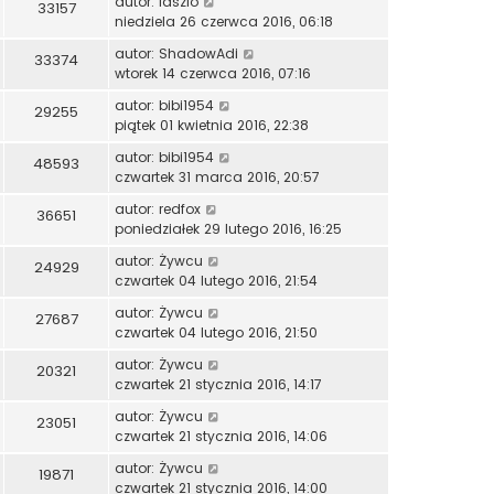
autor:
laszlo
33157
niedziela 26 czerwca 2016, 06:18
autor:
ShadowAdi
33374
wtorek 14 czerwca 2016, 07:16
autor:
bibi1954
29255
piątek 01 kwietnia 2016, 22:38
autor:
bibi1954
48593
czwartek 31 marca 2016, 20:57
autor:
redfox
36651
poniedziałek 29 lutego 2016, 16:25
autor:
Żywcu
24929
czwartek 04 lutego 2016, 21:54
autor:
Żywcu
27687
czwartek 04 lutego 2016, 21:50
autor:
Żywcu
20321
czwartek 21 stycznia 2016, 14:17
autor:
Żywcu
23051
czwartek 21 stycznia 2016, 14:06
autor:
Żywcu
19871
czwartek 21 stycznia 2016, 14:00