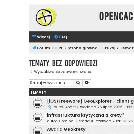
Opencac
Więcej…
FAQ
Forum OC PL
Strona główna
Szukaj
Tematy
Tematy bez odpowiedzi
Wyszukiwanie zaawansowane
Szukaj
Wyszukiwanie zaawanso
TEMATY
[iOS/Freeware] GeoExplorer - client
autor:
koder
»
niedziela 26 lipca 2026, 10:13
infrastruktura krytyczna a krety?
autor:
Domino1
»
środa 10 czerwca 2026, 23:25
Awaria Geokrety