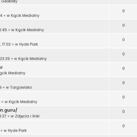
w
Geokrety
0
14
» w
Kącik Medialny
0
2:45
» w
Kącik Medialny
0
 17:02
» w
Hyde Park
0
 23:29
» w
Kącik Medialny
u
0
ącik Medialny
0
9
» w
Targowisko
0
2
» w
Kącik Medialny
hn.guru/
0
8:27
» w
Zdjęcia i linki
0
» w
Hyde Park