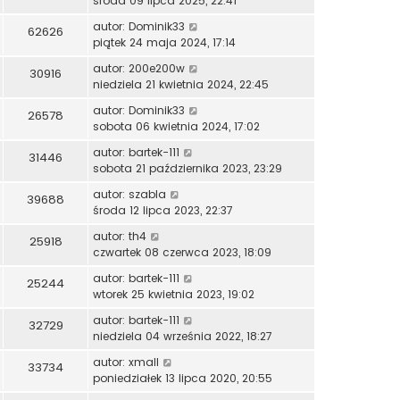
środa 09 lipca 2025, 22:41
autor:
Dominik33
62626
piątek 24 maja 2024, 17:14
autor:
200e200w
30916
niedziela 21 kwietnia 2024, 22:45
autor:
Dominik33
26578
sobota 06 kwietnia 2024, 17:02
autor:
bartek-111
31446
sobota 21 października 2023, 23:29
autor:
szabla
39688
środa 12 lipca 2023, 22:37
autor:
th4
25918
czwartek 08 czerwca 2023, 18:09
autor:
bartek-111
25244
wtorek 25 kwietnia 2023, 19:02
autor:
bartek-111
32729
niedziela 04 września 2022, 18:27
autor:
xmall
33734
poniedziałek 13 lipca 2020, 20:55