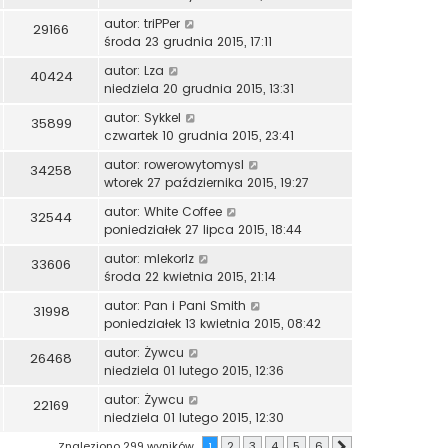
autor:
triPPer
29166
środa 23 grudnia 2015, 17:11
autor:
Lza
40424
niedziela 20 grudnia 2015, 13:31
autor:
Sykkel
35899
czwartek 10 grudnia 2015, 23:41
autor:
rowerowytomysl
34258
wtorek 27 października 2015, 19:27
autor:
White Coffee
32544
poniedziałek 27 lipca 2015, 18:44
autor:
mlekorlz
33606
środa 22 kwietnia 2015, 21:14
autor:
Pan i Pani Smith
31998
poniedziałek 13 kwietnia 2015, 08:42
autor:
Żywcu
26468
niedziela 01 lutego 2015, 12:36
autor:
Żywcu
22169
niedziela 01 lutego 2015, 12:30
Znaleziono 299 wyników
1
2
3
4
5
6
Następna