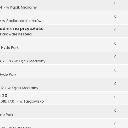
0
14
» w
Kącik Medialny
0
» w
Spotkania Keszerów
radnik na przyszłość
0
Hardware Keszera
0
w
Hyde Park
0
, 23:18
» w
Kącik Medialny
0
Hyde Park
0
:12
» w
Kącik Medialny
x 20
0
18, 17:01
» w
Targowisko
0
de Park
0