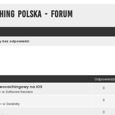
hing Polska - Forum
 bez odpowiedzi
wane
Odpowiedzi
 geocachingowy na IOS
0
» w
Software Keszera
0
» w
Geokrety
0