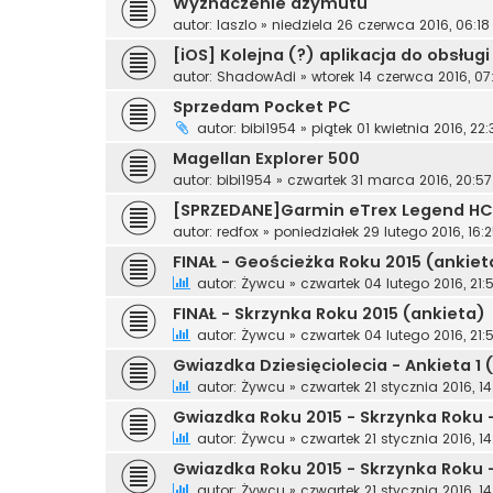
Wyznaczenie azymutu
autor:
laszlo
»
niedziela 26 czerwca 2016, 06:18
[iOS] Kolejna (?) aplikacja do obsłu
autor:
ShadowAdi
»
wtorek 14 czerwca 2016, 07
Sprzedam Pocket PC
autor:
bibi1954
»
piątek 01 kwietnia 2016, 22:
Magellan Explorer 500
autor:
bibi1954
»
czwartek 31 marca 2016, 20:57
[SPRZEDANE]Garmin eTrex Legend HC
autor:
redfox
»
poniedziałek 29 lutego 2016, 16:
FINAŁ - Geościeżka Roku 2015 (ankiet
autor:
Żywcu
»
czwartek 04 lutego 2016, 21:
FINAŁ - Skrzynka Roku 2015 (ankieta)
autor:
Żywcu
»
czwartek 04 lutego 2016, 21:
Gwiazdka Dziesięciolecia - Ankieta 1
autor:
Żywcu
»
czwartek 21 stycznia 2016, 14
Gwiazdka Roku 2015 - Skrzynka Roku 
autor:
Żywcu
»
czwartek 21 stycznia 2016, 14
Gwiazdka Roku 2015 - Skrzynka Roku 
autor:
Żywcu
»
czwartek 21 stycznia 2016, 14