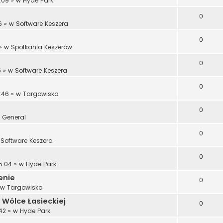
:09
» w
Hyde Park
0
6
» w
Software Keszera
0
» w
Spotkania Keszerów
0
5
» w
Software Keszera
0
:46
» w
Targowisko
0
w
General
0
w
Software Keszera
0
5:04
» w
Hyde Park
enie
0
 w
Targowisko
 Wólce Łasieckiej
0
42
» w
Hyde Park