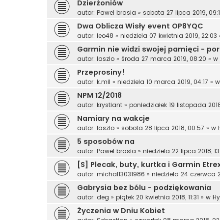
Dzierżoniów
autor:
Pawel brasia
»
sobota 27 lipca 2019, 09:
Dwa Oblicza Wisły event OP8YQC
autor:
leo48
»
niedziela 07 kwietnia 2019, 22:03
Garmin nie widzi swojej pamięci - po
autor:
laszlo
»
środa 27 marca 2019, 08:20
» w
Przeprosiny!
autor:
k.mil
»
niedziela 10 marca 2019, 04:17
» 
NPM 12/2018
autor:
krystiant
»
poniedziałek 19 listopada 2018
Namiary na wakcje
autor:
laszlo
»
sobota 28 lipca 2018, 00:57
» w
5 sposobów na
autor:
Pawel brasia
»
niedziela 22 lipca 2018, 13
[S] Plecak, buty, kurtka i Garmin Etre
autor:
michal13031986
»
niedziela 24 czerwca 20
Gabrysia bez bólu - podziękowania
autor:
deg
»
piątek 20 kwietnia 2018, 11:31
» w
Hy
Życzenia w Dniu Kobiet