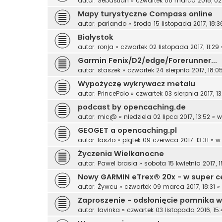
autor:
Sebastian
»
czwartek 08 marca 2018, 02
Mapy turystyczne Compass online
autor:
parlando
»
środa 15 listopada 2017, 18:3
Białystok
autor:
ronja
»
czwartek 02 listopada 2017, 11:29
Garmin Fenix/D2/edge/Forerunner...
autor:
staszek
»
czwartek 24 sierpnia 2017, 18:0
Wypożyczę wykrywacz metalu
autor:
PrincePolo
»
czwartek 03 sierpnia 2017, 13
podcast by opencaching.de
autor:
mic@
»
niedziela 02 lipca 2017, 13:52
» 
GEOGET a opencaching.pl
autor:
laszlo
»
piątek 09 czerwca 2017, 13:31
» 
Życzenia Wielkanocne
autor:
Pawel brasia
»
sobota 15 kwietnia 2017, 1
Nowy GARMIN eTrex® 20x - w super c
autor:
Żywcu
»
czwartek 09 marca 2017, 18:31
»
Zaproszenie - odsłonięcie pomnika w
autor:
lavinka
»
czwartek 03 listopada 2016, 15: