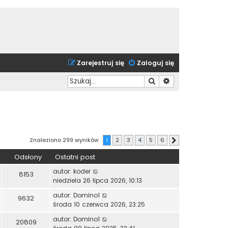
Zarejestruj się
Zaloguj się
Szukaj
Wyszukiwanie zaa
Znaleziono 299 wyników
1
2
3
4
5
6
Następna
Odsłony
Ostatni post
autor:
koder
8153
niedziela 26 lipca 2026, 10:13
autor:
Domino1
9632
środa 10 czerwca 2026, 23:25
autor:
Domino1
20809