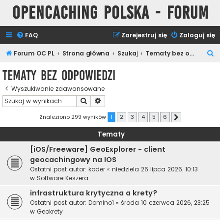
Opencaching Polska - Forum
FAQ
Zarejestruj się
Zaloguj się
S
Forum OC PL
Strona główna
Szukaj
Tematy bez odpowiedzi
z
Tematy bez odpowiedzi
u
Wyszukiwanie zaawansowane
k
Szukaj
Wyszukiwanie zaawansowane
a
j
Znaleziono 299 wyników
1
2
3
4
5
6
Następna
Tematy
[iOS/Freeware] GeoExplorer - client
geocachingowy na IOS
Ostatni post autor:
koder
«
niedziela 26 lipca 2026, 10:13
w
Software Keszera
infrastruktura krytyczna a krety?
Ostatni post autor:
Domino1
«
środa 10 czerwca 2026, 23:25
w
Geokrety