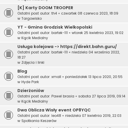
[K] Karty DOOM TROOPER
Ostatni post autor:
th4
«
czwartek 08 czerwca 2023, 18:09
w
Targowisko
YT - Gmina Grodzisk Wielkopolski
Ostatni post autor:
bartek-111
«
wtorek 25 kwietnia 2023, 19:02
w
Kącik Medialny
Usługa kolejowa -> https://direkt.bahn.guru/
Ostatni post autor:
bartek-111
«
niedziela 04 września 2022,
18:27
w
Zdjęcia i linki
Blog
Ostatni post autor:
xmall
«
poniedziałek 13 lipca 2020, 20:55
w
Hyde Park
Dzierżoniów
Ostatni post autor:
Pawel brasia
«
sobota 27 lipca 2019, 09:14
w
Kącik Medialny
Dwa Oblicza Wisły event OP8YQC
Ostatni post autor:
leo48
«
niedziela 07 kwietnia 2019, 22:03
w
Spotkania Keszerów