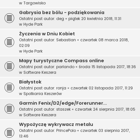
w
Targowisko
Gabrysia bez bólu - podziękowania
Ostatni post autor:
deg
«
piątek 20 kwietnia 2018, 11:31
w
Hyde Park
Życzenia w Dniu Kobiet
Ostatni post autor:
Sebastian
«
czwartek 08 marca 2018,
02:09
w
Hyde Park
Mapy turystyczne Compass online
Ostatni post autor:
parlando
«
środa 15 listopada 2017, 18:36
w
Software Keszera
Białystok
Ostatni post autor:
ronja
«
czwartek 02 listopada 2017, 11:29
w
Spotkania Keszerów
Garmin Fenix/D2/edge/Forerunner...
Ostatni post autor:
staszek
«
czwartek 24 sierpnia 2017, 18:05
w
Software Keszera
Wypożyczę wykrywacz metalu
Ostatni post autor:
PrincePolo
«
czwartek 03 sierpnia 2017,
13:46