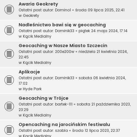
Awaria Geokrety
Ostatni post autor:
Domino1
«
środa 09 lipca 2025, 22:41
w
Geokrety
Nadleśnictwo bawi się w geocaching
Ostatni post autor:
Dominik33
«
piątek 24 maja 2024, 17:14
w
Kącik Medialny
Geocaching w Nasze Miasto Szczecin
Ostatni post autor:
200e200w
«
niedziela 21 kwietnia 2024,
22:45
w
Kącik Medialny
Aplikacje
Ostatni post autor:
Dominik33
«
sobota 06 kwietnia 2024,
17:02
w
Hyde Park
Geocaching w Trójce
Ostatni post autor:
bartek-111
«
sobota 21 października 2023,
23:29
w
Kącik Medialny
Opencaching na jarocińskim festiwalu
Ostatni post autor:
szabla
«
środa 12 lipca 2023, 22:37
w
Kącik Medialny