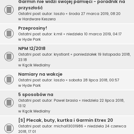
Garmin nie widzi swojej pamięci - poradnik na
przyszłość
Ostatni post autor:
laszlo
«
środa 27 marca 2019, 08:20
w
Hardware Keszera
Przeprosiny!
Ostatni post autor:
k.mil
«
niedziela 10 marca 2019, 04:17
w
Hyde Park
NPM 12/2018
Ostatni post autor:
krystiant
«
poniedziałek 19 listopada 2018,
23:18
w
Kącik Medialny
Namiary na wakcje
Ostatni post autor:
laszlo
«
sobota 28 lipca 2018, 00:57
w
Hyde Park
5 sposobów na
Ostatni post autor:
Pawel brasia
«
niedziela 22 lipca 2018,
13:12
w
Kącik Medialny
[S] Plecak, buty, kurtka i Garmin Etrex 20
Ostatni post autor:
michal13031986
«
niedziela 24 czerwca
2018, 17:01