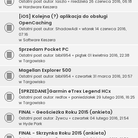
Ostatni post autor:
laszlo
«
niedziela 26 czerwca 2016, 06:18
w
Hardware Keszera
[iOS] Kolejna (?) aplikacja do obsługi
OpenCaching
Ostatni post autor:
ShadowAdi
«
wtorek 14 czerwca 2016,
07:16
w
Software Keszera
Sprzedam Pocket PC
Ostatni post autor:
bibi1954
«
piątek 01 kwietnia 2016, 22:38
w
Targowisko
Magellan Explorer 500
Ostatni post autor:
bibi1954
«
czwartek 31 marca 2016, 20:57
w
Targowisko
[SPRZEDANE]Garmin eTrex Legend HCx
Ostatni post autor:
redfox
«
poniedziałek 29 lutego 2016, 16:25
w
Targowisko
FINAŁ - Geościeżka Roku 2015 (ankieta)
Ostatni post autor:
Żywcu
«
czwartek 04 lutego 2016, 21:54
w
Hyde Park
FINAŁ - Skrzynka Roku 2015 (ankieta)