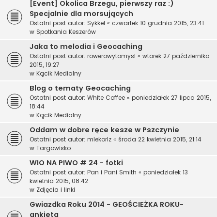
[Event] Okolica Brzegu, pierwszy raz :)
Specjalnie dla morsujących
Ostatni post autor:
Sykkel
«
czwartek 10 grudnia 2015, 23:41
w
Spotkania Keszerów
Jaka to melodia i Geocaching
Ostatni post autor:
rowerowytomysl
«
wtorek 27 października
2015, 19:27
w
Kącik Medialny
Blog o tematy Geocaching
Ostatni post autor:
White Coffee
«
poniedziałek 27 lipca 2015,
18:44
w
Kącik Medialny
Oddam w dobre ręce kesze w Pszczynie
Ostatni post autor:
mlekorlz
«
środa 22 kwietnia 2015, 21:14
w
Targowisko
WIO NA PIWO # 24 - fotki
Ostatni post autor:
Pan i Pani Smith
«
poniedziałek 13
kwietnia 2015, 08:42
w
Zdjęcia i linki
Gwiazdka Roku 2014 - GEOŚCIEŻKA ROKU-
ankieta