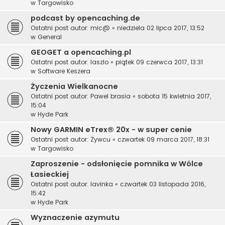
w
Targowisko
podcast by opencaching.de
Ostatni post autor:
mic@
«
niedziela 02 lipca 2017, 13:52
w
General
GEOGET a opencaching.pl
Ostatni post autor:
laszlo
«
piątek 09 czerwca 2017, 13:31
w
Software Keszera
Życzenia Wielkanocne
Ostatni post autor:
Pawel brasia
«
sobota 15 kwietnia 2017,
15:04
w
Hyde Park
Nowy GARMIN eTrex® 20x - w super cenie
Ostatni post autor:
Żywcu
«
czwartek 09 marca 2017, 18:31
w
Targowisko
Zaproszenie - odsłonięcie pomnika w Wólce
Łasieckiej
Ostatni post autor:
lavinka
«
czwartek 03 listopada 2016,
15:42
w
Hyde Park
Wyznaczenie azymutu