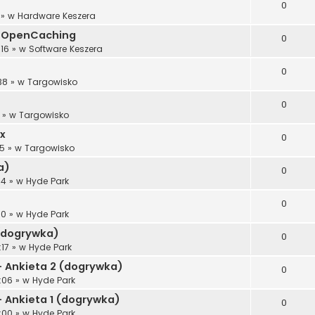
0
» w
Hardware Keszera
gi OpenCaching
0
:16
» w
Software Keszera
0
38
» w
Targowisko
0
» w
Targowisko
x
0
25
» w
Targowisko
a)
0
54
» w
Hyde Park
0
50
» w
Hyde Park
 (dogrywka)
0
:17
» w
Hyde Park
- Ankieta 2 (dogrywka)
0
:06
» w
Hyde Park
- Ankieta 1 (dogrywka)
0
:00
» w
Hyde Park