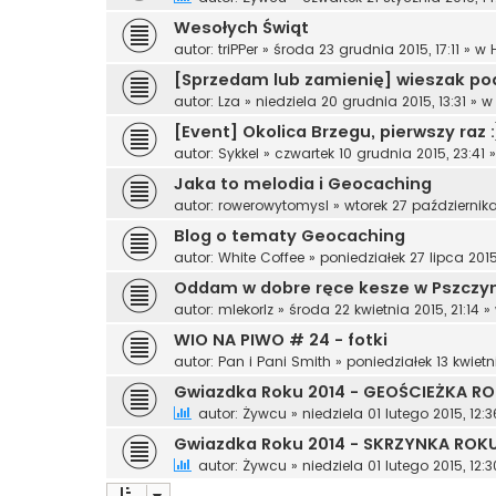
Wesołych Świąt
autor:
triPPer
»
środa 23 grudnia 2015, 17:11
» w
[Sprzedam lub zamienię] wieszak po
autor:
Lza
»
niedziela 20 grudnia 2015, 13:31
» 
[Event] Okolica Brzegu, pierwszy raz 
autor:
Sykkel
»
czwartek 10 grudnia 2015, 23:41
»
Jaka to melodia i Geocaching
autor:
rowerowytomysl
»
wtorek 27 października
Blog o tematy Geocaching
autor:
White Coffee
»
poniedziałek 27 lipca 2015
Oddam w dobre ręce kesze w Pszczy
autor:
mlekorlz
»
środa 22 kwietnia 2015, 21:14
»
WIO NA PIWO # 24 - fotki
autor:
Pan i Pani Smith
»
poniedziałek 13 kwietn
Gwiazdka Roku 2014 - GEOŚCIEŻKA RO
autor:
Żywcu
»
niedziela 01 lutego 2015, 12:3
Gwiazdka Roku 2014 - SKRZYNKA ROKU I
autor:
Żywcu
»
niedziela 01 lutego 2015, 12:3