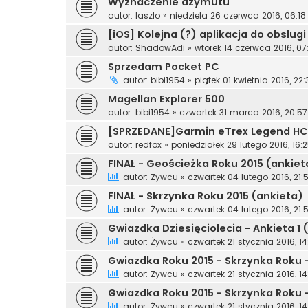
Wyznaczenie azymutu
autor:
laszlo
»
niedziela 26 czerwca 2016, 06:18
[iOS] Kolejna (?) aplikacja do obsłu
autor:
ShadowAdi
»
wtorek 14 czerwca 2016, 07
Sprzedam Pocket PC
autor:
bibi1954
»
piątek 01 kwietnia 2016, 22:
Magellan Explorer 500
autor:
bibi1954
»
czwartek 31 marca 2016, 20:57
[SPRZEDANE]Garmin eTrex Legend HC
autor:
redfox
»
poniedziałek 29 lutego 2016, 16:
FINAŁ - Geościeżka Roku 2015 (ankiet
autor:
Żywcu
»
czwartek 04 lutego 2016, 21:
FINAŁ - Skrzynka Roku 2015 (ankieta)
autor:
Żywcu
»
czwartek 04 lutego 2016, 21:
Gwiazdka Dziesięciolecia - Ankieta 1
autor:
Żywcu
»
czwartek 21 stycznia 2016, 14
Gwiazdka Roku 2015 - Skrzynka Roku 
autor:
Żywcu
»
czwartek 21 stycznia 2016, 14
Gwiazdka Roku 2015 - Skrzynka Roku 
autor:
Żywcu
»
czwartek 21 stycznia 2016, 14