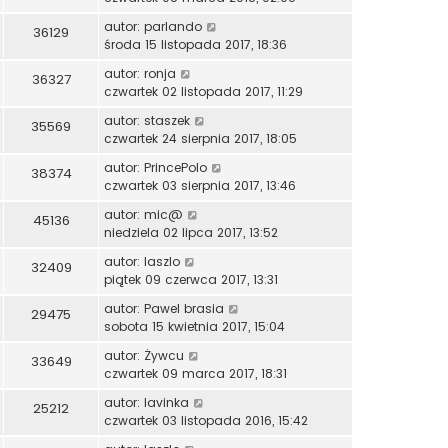
autor:
parlando
36129
środa 15 listopada 2017, 18:36
autor:
ronja
36327
czwartek 02 listopada 2017, 11:29
autor:
staszek
35569
czwartek 24 sierpnia 2017, 18:05
autor:
PrincePolo
38374
czwartek 03 sierpnia 2017, 13:46
autor:
mic@
45136
niedziela 02 lipca 2017, 13:52
autor:
laszlo
32409
piątek 09 czerwca 2017, 13:31
autor:
Pawel brasia
29475
sobota 15 kwietnia 2017, 15:04
autor:
Żywcu
33649
czwartek 09 marca 2017, 18:31
autor:
lavinka
25212
czwartek 03 listopada 2016, 15:42