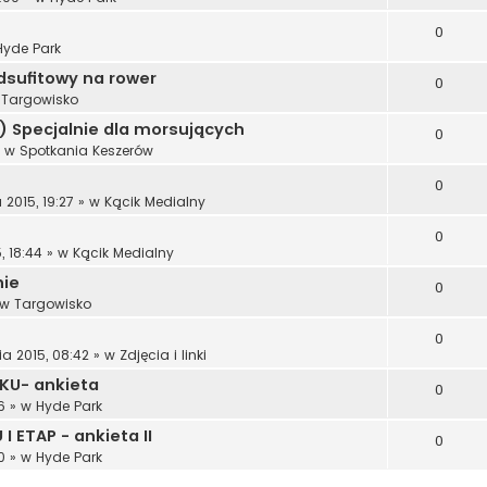
0
Hyde Park
dsufitowy na rower
0
w
Targowisko
:) Specjalnie dla morsujących
0
 w
Spotkania Keszerów
0
 2015, 19:27
» w
Kącik Medialny
0
, 18:44
» w
Kącik Medialny
nie
0
 w
Targowisko
0
ia 2015, 08:42
» w
Zdjęcia i linki
KU- ankieta
0
6
» w
Hyde Park
 ETAP - ankieta II
0
0
» w
Hyde Park