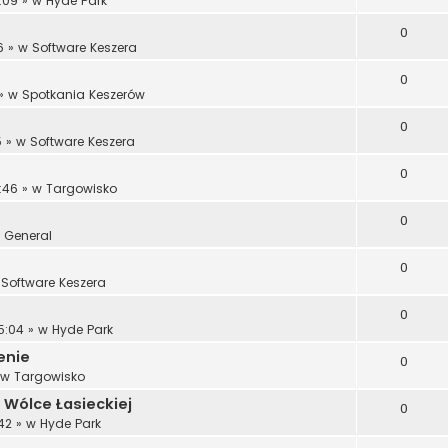
:09
» w
Hyde Park
0
6
» w
Software Keszera
0
» w
Spotkania Keszerów
0
5
» w
Software Keszera
0
:46
» w
Targowisko
0
w
General
0
w
Software Keszera
0
5:04
» w
Hyde Park
enie
0
 w
Targowisko
 Wólce Łasieckiej
0
42
» w
Hyde Park