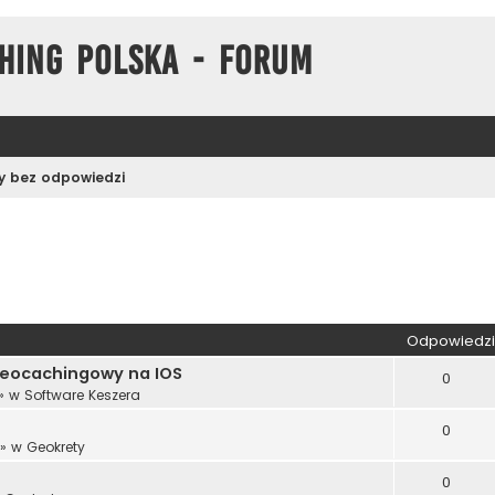
hing Polska - Forum
 bez odpowiedzi
wane
Odpowiedzi
 geocachingowy na IOS
0
» w
Software Keszera
0
» w
Geokrety
0