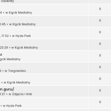
w
Geokrety
0
14
» w
Kącik Medialny
0
2:45
» w
Kącik Medialny
0
 17:02
» w
Hyde Park
0
 23:29
» w
Kącik Medialny
u
0
ącik Medialny
0
9
» w
Targowisko
0
2
» w
Kącik Medialny
hn.guru/
0
8:27
» w
Zdjęcia i linki
0
» w
Hyde Park