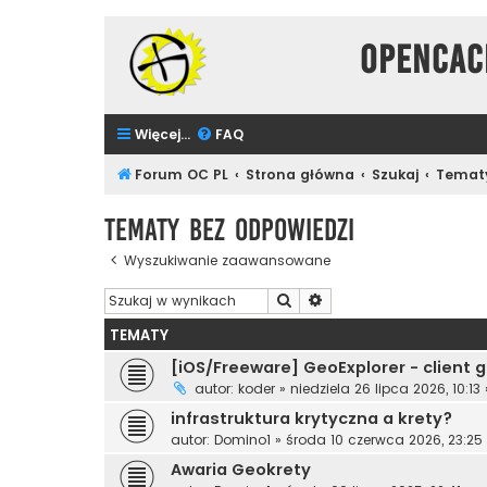
Opencac
Więcej…
FAQ
Forum OC PL
Strona główna
Szukaj
Tematy
Tematy bez odpowiedzi
Wyszukiwanie zaawansowane
Szukaj
Wyszukiwanie zaawanso
TEMATY
[iOS/Freeware] GeoExplorer - client
autor:
koder
»
niedziela 26 lipca 2026, 10:13
infrastruktura krytyczna a krety?
autor:
Domino1
»
środa 10 czerwca 2026, 23:25
Awaria Geokrety