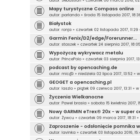
autor:
Sebastian
»
czwartek 08 marca 2018, 02
Mapy turystyczne Compass online
autor:
parlando
»
środa 15 listopada 2017, 18:3
Białystok
autor:
ronja
»
czwartek 02 listopada 2017, 11:29
Garmin Fenix/D2/edge/Forerunner...
autor:
staszek
»
czwartek 24 sierpnia 2017, 18:0
Wypożyczę wykrywacz metalu
autor:
PrincePolo
»
czwartek 03 sierpnia 2017, 13
podcast by opencaching.de
autor:
mic@
»
niedziela 02 lipca 2017, 13:52
» 
GEOGET a opencaching.pl
autor:
laszlo
»
piątek 09 czerwca 2017, 13:31
» 
Życzenia Wielkanocne
autor:
Pawel brasia
»
sobota 15 kwietnia 2017, 1
Nowy GARMIN eTrex® 20x - w super c
autor:
Żywcu
»
czwartek 09 marca 2017, 18:31
»
Zaproszenie - odsłonięcie pomnika w
autor:
lavinka
»
czwartek 03 listopada 2016, 15: