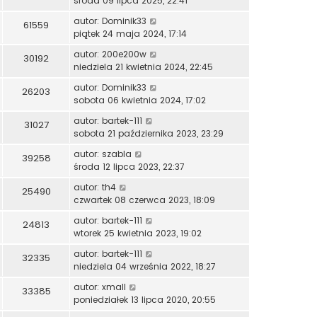
środa 09 lipca 2025, 22:41
autor:
Dominik33
61559
piątek 24 maja 2024, 17:14
autor:
200e200w
30192
niedziela 21 kwietnia 2024, 22:45
autor:
Dominik33
26203
sobota 06 kwietnia 2024, 17:02
autor:
bartek-111
31027
sobota 21 października 2023, 23:29
autor:
szabla
39258
środa 12 lipca 2023, 22:37
autor:
th4
25490
czwartek 08 czerwca 2023, 18:09
autor:
bartek-111
24813
wtorek 25 kwietnia 2023, 19:02
autor:
bartek-111
32335
niedziela 04 września 2022, 18:27
autor:
xmall
33385
poniedziałek 13 lipca 2020, 20:55