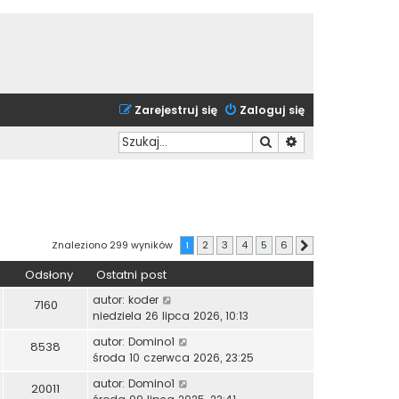
Zarejestruj się
Zaloguj się
Szukaj
Wyszukiwanie zaa
Znaleziono 299 wyników
1
2
3
4
5
6
Następna
Odsłony
Ostatni post
autor:
koder
7160
niedziela 26 lipca 2026, 10:13
autor:
Domino1
8538
środa 10 czerwca 2026, 23:25
autor:
Domino1
20011