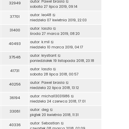
autor:
Pawel brasia
32949
sobota 27 lipca 2019, 09:14
autor:
leo48
37701
niedziela 07 kwietnia 2019, 22:03
autor:
laszlo
31400
środa 27 marca 2019, 08:20
autor:
k.mil
40493
niedziela 10 marca 2019, 04:17
autor:
krystiant
37548
poniedziałek 19 listopada 2018, 23:18
autor:
laszlo
41731
sobota 28 lipca 2018, 00:57
autor:
Pawel brasia
40256
niedziela 22 lipca 2018, 13:12
autor:
michal13031986
36194
niedziela 24 czerwca 2018, 17:01
autor:
deg
33081
piątek 20 kwietnia 2018, 11:31
autor:
Sebastian
40336
czwartek 08 marca 2018, 02:09