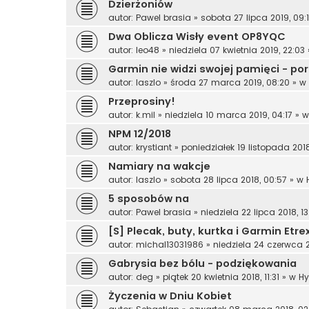
Dzierżoniów
autor:
Pawel brasia
»
sobota 27 lipca 2019, 09:
Dwa Oblicza Wisły event OP8YQC
autor:
leo48
»
niedziela 07 kwietnia 2019, 22:03
Garmin nie widzi swojej pamięci - po
autor:
laszlo
»
środa 27 marca 2019, 08:20
» w
Przeprosiny!
autor:
k.mil
»
niedziela 10 marca 2019, 04:17
» 
NPM 12/2018
autor:
krystiant
»
poniedziałek 19 listopada 2018
Namiary na wakcje
autor:
laszlo
»
sobota 28 lipca 2018, 00:57
» w
5 sposobów na
autor:
Pawel brasia
»
niedziela 22 lipca 2018, 13
[S] Plecak, buty, kurtka i Garmin Etre
autor:
michal13031986
»
niedziela 24 czerwca 20
Gabrysia bez bólu - podziękowania
autor:
deg
»
piątek 20 kwietnia 2018, 11:31
» w
Hy
Życzenia w Dniu Kobiet