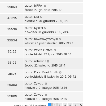
autor:
triPPer
29069
środa 23 grudnia 2015, 17:11
autor:
Lza
40025
niedziela 20 grudnia 2015, 13:31
autor:
Sykkel
35539
czwartek 10 grudnia 2015, 23:41
autor:
rowerowytomysl
33834
wtorek 27 października 2015, 19:27
autor:
White Coffee
32122
poniedziałek 27 lipca 2015, 18:44
autor:
mlekorlz
33198
środa 22 kwietnia 2015, 21:14
autor:
Pan i Pani Smith
31576
poniedziałek 13 kwietnia 2015, 08:42
autor:
Żywcu
26383
niedziela 01 lutego 2015, 12:36
autor:
Żywcu
22089
niedziela 01 lutego 2015, 12:30
Znaleziono 299 wyników
1
2
3
4
5
6
Następna