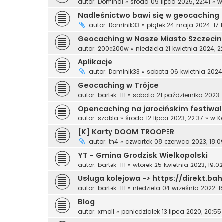
autor:
Domino1
»
środa 09 lipca 2025, 22:41
» 
Nadleśnictwo bawi się w geocaching
autor:
Dominik33
»
piątek 24 maja 2024, 17:
Geocaching w Nasze Miasto Szczecin
autor:
200e200w
»
niedziela 21 kwietnia 2024, 2
Aplikacje
autor:
Dominik33
»
sobota 06 kwietnia 2024,
Geocaching w Trójce
autor:
bartek-111
»
sobota 21 października 2023,
Opencaching na jarocińskim festiwal
autor:
szabla
»
środa 12 lipca 2023, 22:37
» w
K
[K] Karty DOOM TROOPER
autor:
th4
»
czwartek 08 czerwca 2023, 18:0
YT - Gmina Grodzisk Wielkopolski
autor:
bartek-111
»
wtorek 25 kwietnia 2023, 19:0
Usługa kolejowa -> https://direkt.ba
autor:
bartek-111
»
niedziela 04 września 2022, 1
Blog
autor:
xmall
»
poniedziałek 13 lipca 2020, 20:55