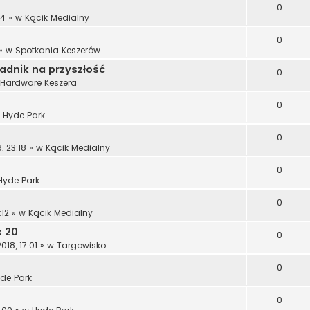
0
14
» w
Kącik Medialny
0
» w
Spotkania Keszerów
radnik na przyszłość
0
Hardware Keszera
0
w
Hyde Park
0
, 23:18
» w
Kącik Medialny
0
Hyde Park
0
:12
» w
Kącik Medialny
x 20
0
18, 17:01
» w
Targowisko
0
de Park
0