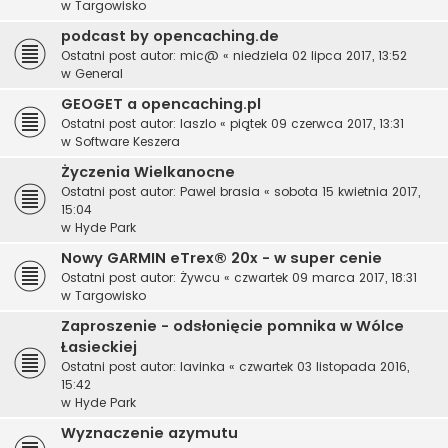
w
Targowisko
podcast by opencaching.de
Ostatni post autor:
mic@
«
niedziela 02 lipca 2017, 13:52
w
General
GEOGET a opencaching.pl
Ostatni post autor:
laszlo
«
piątek 09 czerwca 2017, 13:31
w
Software Keszera
Życzenia Wielkanocne
Ostatni post autor:
Pawel brasia
«
sobota 15 kwietnia 2017,
15:04
w
Hyde Park
Nowy GARMIN eTrex® 20x - w super cenie
Ostatni post autor:
Żywcu
«
czwartek 09 marca 2017, 18:31
w
Targowisko
Zaproszenie - odsłonięcie pomnika w Wólce
Łasieckiej
Ostatni post autor:
lavinka
«
czwartek 03 listopada 2016,
15:42
w
Hyde Park
Wyznaczenie azymutu