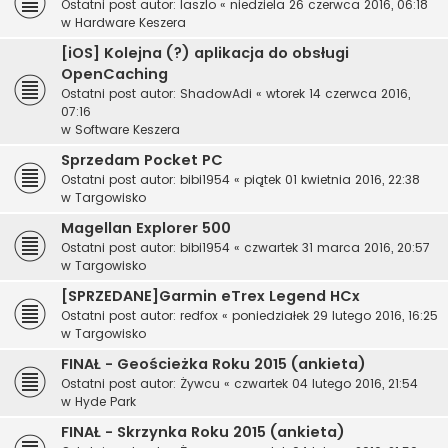
Ostatni post autor:
laszlo
«
niedziela 26 czerwca 2016, 06:18
w
Hardware Keszera
[iOS] Kolejna (?) aplikacja do obsługi
OpenCaching
Ostatni post autor:
ShadowAdi
«
wtorek 14 czerwca 2016,
07:16
w
Software Keszera
Sprzedam Pocket PC
Ostatni post autor:
bibi1954
«
piątek 01 kwietnia 2016, 22:38
w
Targowisko
Magellan Explorer 500
Ostatni post autor:
bibi1954
«
czwartek 31 marca 2016, 20:57
w
Targowisko
[SPRZEDANE]Garmin eTrex Legend HCx
Ostatni post autor:
redfox
«
poniedziałek 29 lutego 2016, 16:25
w
Targowisko
FINAŁ - Geościeżka Roku 2015 (ankieta)
Ostatni post autor:
Żywcu
«
czwartek 04 lutego 2016, 21:54
w
Hyde Park
FINAŁ - Skrzynka Roku 2015 (ankieta)