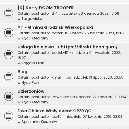
[K] Karty DOOM TROOPER
Ostatni post autor:
th4
«
czwartek 08 czerwca 2023, 18:09
w
Targowisko
YT - Gmina Grodzisk Wielkopolski
Ostatni post autor:
bartek-111
«
wtorek 25 kwietnia 2023, 19:02
w
Kącik Medialny
Usługa kolejowa -> https://direkt.bahn.guru/
Ostatni post autor:
bartek-111
«
niedziela 04 września 2022,
18:27
w
Zdjęcia i linki
Blog
Ostatni post autor:
xmall
«
poniedziałek 13 lipca 2020, 20:55
w
Hyde Park
Dzierżoniów
Ostatni post autor:
Pawel brasia
«
sobota 27 lipca 2019, 09:14
w
Kącik Medialny
Dwa Oblicza Wisły event OP8YQC
Ostatni post autor:
leo48
«
niedziela 07 kwietnia 2019, 22:03
w
Spotkania Keszerów