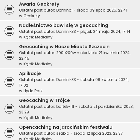
Awaria Geokrety
Ostatni post autor:
Domino1
«
środa 09 lipca 2025, 22:41
w
Geokrety
Nadleśnictwo bawi się w geocaching
Ostatni post autor:
Dominik33
«
piątek 24 maja 2024, 17:14
w
Kącik Medialny
Geocaching w Nasze Miasto Szczecin
Ostatni post autor:
200e200w
«
niedziela 21 kwietnia 2024,
22:45
w
Kącik Medialny
Aplikacje
Ostatni post autor:
Dominik33
«
sobota 06 kwietnia 2024,
17:02
w
Hyde Park
Geocaching w Trójce
Ostatni post autor:
bartek-111
«
sobota 21 października 2023,
23:29
w
Kącik Medialny
Opencaching na jarocińskim festiwalu
Ostatni post autor:
szabla
«
środa 12 lipca 2023, 22:37
w
Kącik Medialny