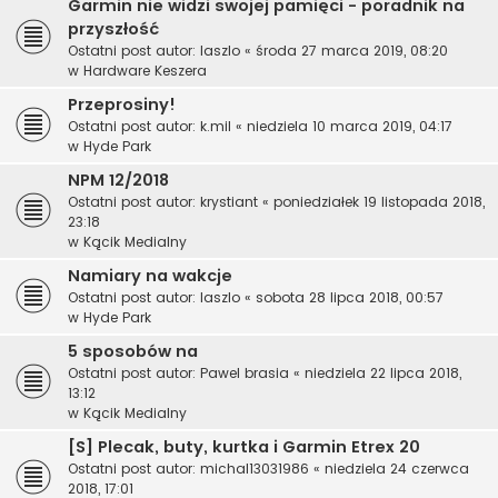
Garmin nie widzi swojej pamięci - poradnik na
przyszłość
Ostatni post autor:
laszlo
«
środa 27 marca 2019, 08:20
w
Hardware Keszera
Przeprosiny!
Ostatni post autor:
k.mil
«
niedziela 10 marca 2019, 04:17
w
Hyde Park
NPM 12/2018
Ostatni post autor:
krystiant
«
poniedziałek 19 listopada 2018,
23:18
w
Kącik Medialny
Namiary na wakcje
Ostatni post autor:
laszlo
«
sobota 28 lipca 2018, 00:57
w
Hyde Park
5 sposobów na
Ostatni post autor:
Pawel brasia
«
niedziela 22 lipca 2018,
13:12
w
Kącik Medialny
[S] Plecak, buty, kurtka i Garmin Etrex 20
Ostatni post autor:
michal13031986
«
niedziela 24 czerwca
2018, 17:01