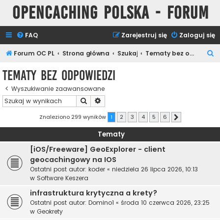
Opencaching Polska - Forum
FAQ
Zarejestruj się
Zaloguj się
S
Forum OC PL
Strona główna
Szukaj
Tematy bez odpowiedzi
z
Tematy bez odpowiedzi
u
Wyszukiwanie zaawansowane
k
Szukaj
Wyszukiwanie zaawansowane
a
j
Znaleziono 299 wyników
1
2
3
4
5
6
Następna
Tematy
[iOS/Freeware] GeoExplorer - client
geocachingowy na IOS
Ostatni post autor:
koder
«
niedziela 26 lipca 2026, 10:13
w
Software Keszera
infrastruktura krytyczna a krety?
Ostatni post autor:
Domino1
«
środa 10 czerwca 2026, 23:25
w
Geokrety