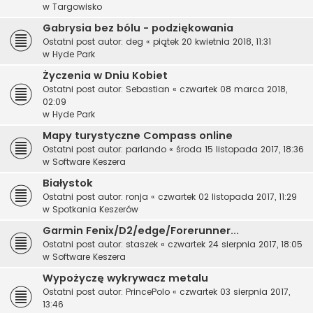
w
Targowisko
Gabrysia bez bólu - podziękowania
Ostatni post autor:
deg
«
piątek 20 kwietnia 2018, 11:31
w
Hyde Park
Życzenia w Dniu Kobiet
Ostatni post autor:
Sebastian
«
czwartek 08 marca 2018,
02:09
w
Hyde Park
Mapy turystyczne Compass online
Ostatni post autor:
parlando
«
środa 15 listopada 2017, 18:36
w
Software Keszera
Białystok
Ostatni post autor:
ronja
«
czwartek 02 listopada 2017, 11:29
w
Spotkania Keszerów
Garmin Fenix/D2/edge/Forerunner...
Ostatni post autor:
staszek
«
czwartek 24 sierpnia 2017, 18:05
w
Software Keszera
Wypożyczę wykrywacz metalu
Ostatni post autor:
PrincePolo
«
czwartek 03 sierpnia 2017,
13:46