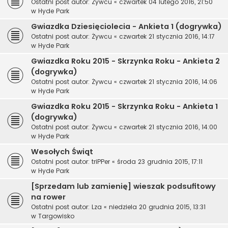
Ostatni post autor:
Żywcu
«
czwartek 04 lutego 2016, 21:50
w
Hyde Park
Gwiazdka Dziesięciolecia - Ankieta 1 (dogrywka)
Ostatni post autor:
Żywcu
«
czwartek 21 stycznia 2016, 14:17
w
Hyde Park
Gwiazdka Roku 2015 - Skrzynka Roku - Ankieta 2
(dogrywka)
Ostatni post autor:
Żywcu
«
czwartek 21 stycznia 2016, 14:06
w
Hyde Park
Gwiazdka Roku 2015 - Skrzynka Roku - Ankieta 1
(dogrywka)
Ostatni post autor:
Żywcu
«
czwartek 21 stycznia 2016, 14:00
w
Hyde Park
Wesołych Świąt
Ostatni post autor:
triPPer
«
środa 23 grudnia 2015, 17:11
w
Hyde Park
[Sprzedam lub zamienię] wieszak podsufitowy
na rower
Ostatni post autor:
Lza
«
niedziela 20 grudnia 2015, 13:31
w
Targowisko