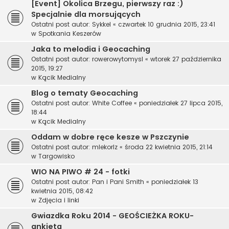
[Event] Okolica Brzegu, pierwszy raz :)
Specjalnie dla morsujących
Ostatni post autor:
Sykkel
«
czwartek 10 grudnia 2015, 23:41
w
Spotkania Keszerów
Jaka to melodia i Geocaching
Ostatni post autor:
rowerowytomysl
«
wtorek 27 października
2015, 19:27
w
Kącik Medialny
Blog o tematy Geocaching
Ostatni post autor:
White Coffee
«
poniedziałek 27 lipca 2015,
18:44
w
Kącik Medialny
Oddam w dobre ręce kesze w Pszczynie
Ostatni post autor:
mlekorlz
«
środa 22 kwietnia 2015, 21:14
w
Targowisko
WIO NA PIWO # 24 - fotki
Ostatni post autor:
Pan i Pani Smith
«
poniedziałek 13
kwietnia 2015, 08:42
w
Zdjęcia i linki
Gwiazdka Roku 2014 - GEOŚCIEŻKA ROKU-
ankieta