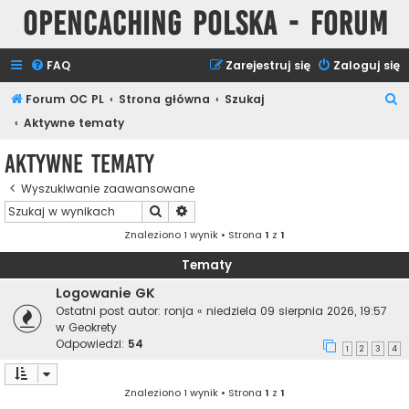
Opencaching Polska - Forum
FAQ
Zarejestruj się
Zaloguj się
S
Forum OC PL
Strona główna
Szukaj
z
Aktywne tematy
u
Aktywne tematy
k
Wyszukiwanie zaawansowane
a
Szukaj
Wyszukiwanie zaawansowane
j
Znaleziono 1 wynik • Strona
1
z
1
Tematy
Logowanie GK
Ostatni post autor:
ronja
«
niedziela 09 sierpnia 2026, 19:57
w
Geokrety
Odpowiedzi:
54
1
2
3
4
Znaleziono 1 wynik • Strona
1
z
1